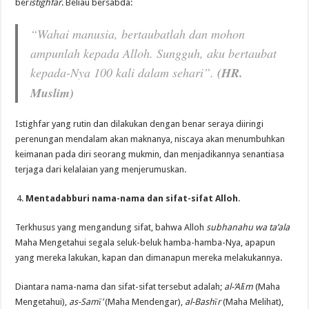
ber
istighfar
. Beliau bersabda:
“Wahai manusia, bertaubatlah dan mohon
ampunlah kepada Alloh. Sungguh, aku bertaubat
kepada-Nya 100 kali dalam sehari”.
(HR.
Muslim)
Istighfar yang rutin dan dilakukan dengan benar seraya diiringi
perenungan mendalam akan maknanya, niscaya akan menumbuhkan
keimanan pada diri seorang mukmin, dan menjadikannya senantiasa
terjaga dari kelalaian yang menjerumuskan.
Mentadabburi nama-nama dan sifat-sifat Alloh
.
Terkhusus yang mengandung sifat, bahwa Alloh
subhanahu wa ta’ala
Maha Mengetahui segala seluk-beluk hamba-hamba-Nya, apapun
yang mereka lakukan, kapan dan dimanapun mereka melakukannya.
Diantara nama-nama dan sifat-sifat tersebut adalah;
al-‘Alīm
(Maha
Mengetahui),
as-Samī’
(Maha Mendengar),
al-Bashīr
(Maha Melihat),