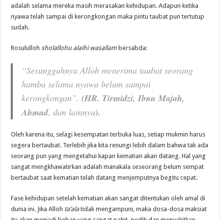
adalah selama mereka masih merasakan kehidupan. Adapun ketika
nyawa telah sampai di kerongkongan maka pintu taubat pun tertutup
sudah.
Rosululloh
sholallohu alaihi wasallam
bersabda:
“Sesungguhnya Alloh menerima taubat seorang
hamba selama nyawa belum sampai
kerongkongan”.
(HR. Tirmidzi, Ibnu Majah,
Ahmad
, dan lainnya
).
Oleh karena itu, selagi kesempatan terbuka luas, setiap mukmin harus
segera bertaubat. Terlebih jika kita renungi lebih dalam bahwa tak ada
seorang pun yang mengetahui kapan kematian akan datang. Hal yang
sangat mengkhawatirkan adalah manakala seseorang belum sempat
bertaubat saat kematian telah datang menjemputnya begitu cepat.
Fase kehidupan setelah kematian akan sangat ditentukan oleh amal di
dunia ini. Jika Alloh
ta’ala
tidak mengampuni, maka dosa-dosa maksiat
itu akan menjadi beban yang sangat pahit, pedih dan menyakitkan