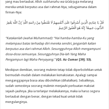
yang mau bertaubat. Alloh
subhanahu wa ta’ala
juga melarang
mereka untuk berputus asa dari rahmat-Nya, sebagaimana dalam
firman-Nya:
قُلْ يَا عِبَادِيَ الَّذِينَ أَسْرَفُوا عَلَىٰ أَنْفُسِهِمْ لَا تَقْنَطُوا مِنْ رَحْمَةِ اللَّهِ ۚ إِنَّ اللَّهَ يَغْفِرُ
الذُّنُوبَ جَمِيعًا ۚ إِنَّهُ هُوَ الْغَفُورُ الرَّحِيمُ
“Katakanlah (wahai Muhammad): “Hai hamba-hamba-Ku yang
melampaui batas terhadap diri mereka sendiri, janganlah kalian
berputus asa dari rahmat Alloh. Sesungguhnya Alloh mengampuni
dosa-dosa semuanya. Sesungguhnya Dia-lah Yang Maha
Pengampun lagi Maha Penyayang.”
(QS. Az-Zumar [39]: 53).
Meskipun demikian, seorang mukmin tetap tidak diperbolehkan untuk
bermudah-mudah dalam melakukan kemaksiatan. Apalagi sampai
menganggapnya biasa atau dibolehkan (dihalalkan). Sebaliknya,
sudah semestinya seorang mukmin menjauhi perbuatan maksiat
sejauh-jauhnya. Jika ia terlanjur melakukannya, maka ia harus segera
bertaubat dengan benar, dengan tekad kuat untuk tidak
mengulanginya.