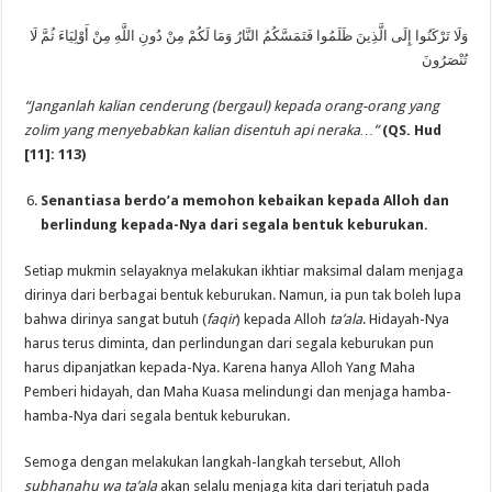
وَلَا تَرْكَنُوا إِلَى الَّذِينَ ظَلَمُوا فَتَمَسَّكُمُ النَّارُ وَمَا لَكُمْ مِنْ دُونِ اللَّهِ مِنْ أَوْلِيَاءَ ثُمَّ لَا
تُنْصَرُونَ
“Janganlah kalian cenderung (bergaul) kepada orang-orang yang
zolim yang menyebabkan kalian disentuh api neraka…”
(QS. Hud
[11]: 113)
Senantiasa berdo’a memohon kebaikan kepada Alloh dan
berlindung kepada-Nya dari segala bentuk keburukan.
Setiap mukmin selayaknya melakukan ikhtiar maksimal dalam menjaga
dirinya dari berbagai bentuk keburukan. Namun, ia pun tak boleh lupa
bahwa dirinya sangat butuh (
faqir
) kepada Alloh
ta’ala
. Hidayah-Nya
harus terus diminta, dan perlindungan dari segala keburukan pun
harus dipanjatkan kepada-Nya. Karena hanya Alloh Yang Maha
Pemberi hidayah, dan Maha Kuasa melindungi dan menjaga hamba-
hamba-Nya dari segala bentuk keburukan.
Semoga dengan melakukan langkah-langkah tersebut, Alloh
subhanahu wa ta’ala
akan selalu menjaga kita dari terjatuh pada