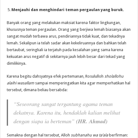
Menjauhi dan menghindari teman pergaulan yang buruk.
Banyak orang yang melakukan maksiat karena faktor lingkungan,
khususnya teman pergaulan. Orang yang berjiwa lemah biasanya akan
sangat mudah terbawa arus, pendiriannya tidak kuat, dan tekadnya
lemah. Sekalipun ia telah sadar akan kekeliruannya dan bahkan telah
bertaubat, seringkali ia terjatuh pada kesalahan yang sama karena
kekuatan arus negatif di sekitarnya jauh lebih besar dari tekad yang
dimilikinya.
Karena begitu dahsyatnya efek pertemanan, Rosululloh
sholallohu
alaihi wasallam
sampai memperingatkan kita agar memperhatikan hal
tersebut, dimana beliau bersabda:
“Seseorang sangat tergantung agama teman
dekatnya. Karena itu, hendaklah kalian melihat
dengan siapa ia berteman”
(HR. Ahmad)
Semakna dengan hal tersebut, Alloh
subhanahu wa ta’ala
berfirman: