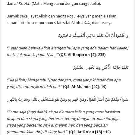
dan
al-Khobīr
(Maha Mengetahui dengan sangat teliti).
Banyak sekali ayat Alloh dan hadits Rosul-Nya yang menjelaskan
kepada kita kesempurnaan sifat-sifat Alloh
ta’ala
, diantaranya:
وَاعْلَمُوا أَنَّ اللَّهَ يَعْلَمُ مَا فِي أَنْفُسِكُمْ فَاحْذَرُوهُ
“Ketahuilah bahwa Alloh Mengetahui apa yang ada dalam hati kalian;
maka takutlah kepada-Nya…”
(QS. Al-Baqoroh [2]: 235)
يَعْلَمُ خَائِنَةَ الْأَعْيُنِ وَمَا تُخْفِي الصُّدُورُ
“Dia (Alloh) Mengetahui (pandangan) mata yang khianat dan apa
yang disembunyikan oleh hati.”
(QS. Al-Mu’min [40]: 19)
سَوَاءٌ مِنْكُمْ مَنْ أَسَرَّ الْقَوْلَ وَمَنْ جَهَرَ بِهِ وَمَنْ هُوَ مُسْتَخْفٍ بِاللَّيْلِ وَسَارِبٌ بِالنَّهَارِ
“Sama saja (bagi Alloh), siapa diantara kalian yang merahasiakan
ucapan dan siapa yang berterus-terang dengan ucapan itu, juga
siapa yang bersembunyi di malam hari dan yang berjalan
(menampakkan diri) di siang hari.”
(QS. Ar-Ro’du [13] : 10)