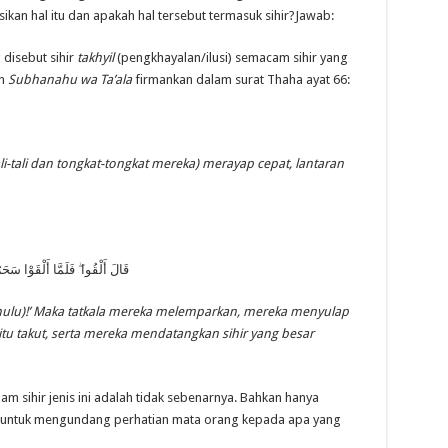
kan hal itu dan apakah hal tersebut termasuk sihir?
Jawab:
 disebut sihir
takhyil
(pengkhayalan/ilusi) semacam sihir yang
h
Subhanahu wa Ta’ala
firmankan dalam surat Thaha ayat 66:
i-tali dan tongkat-tongkat mereka) merayap cepat, lantaran
قَالَ أَلْقُوا ۖ فَلَمَّا أَلْقَوْا س
ulu)!’ Maka tatkala mereka melemparkan, mereka menyulap
u takut, serta mereka mendatangkan sihir yang besar
am sihir jenis ini adalah tidak sebenarnya. Bahkan hanya
p untuk mengundang perhatian mata orang kepada apa yang