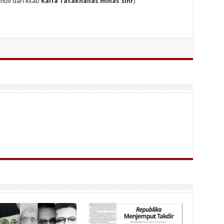
mbil dari kitab
Kaifa Tatakhallas minas Sihr
)