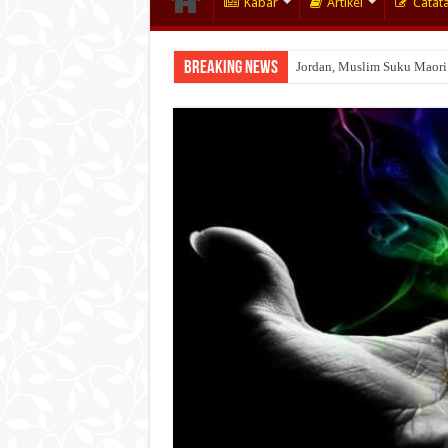
Kabar
Artikel
Catat
Breaking News
Jordan, Muslim Suku Maori
Wakaf Emas Muktamar