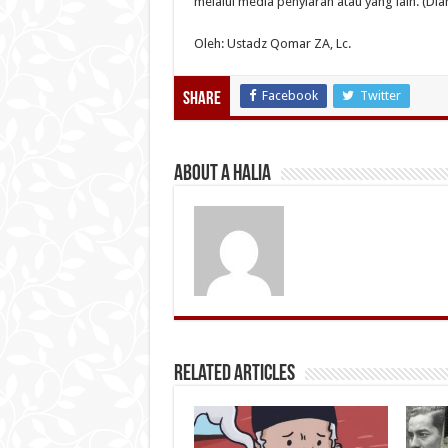
melalui media penyiaran atau yang lain. (Dia
Oleh: Ustadz Qomar ZA, Lc.
Facebook
Twitter
Share
About A Halia
Related Articles