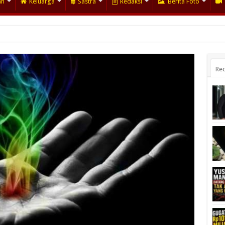
an
Keluarga
Sastra
Redaksi
Berita Foto
Rec