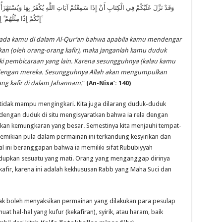
وَقَدْ نَزَّلَ عَلَيْكُمْ فِي الْكِتَابِ أَنْ إِذَا سَمِعْتُمْ آيَاتِ اللَّهِ يُكْفَرُ بِهَا وَيُسْتَهْز
إِنَّكُمْ إِذًا مِثْلُهُمْ
ada kamu di dalam Al-Qur’an bahwa apabila kamu mendengar
okkan (oleh orang-orang kafir), maka janganlah kamu duduk
i pembicaraan yang lain. Karena sesungguhnya (kalau kamu
 dengan mereka. Sesungguhnya Allah akan mengumpulkan
ng kafir di dalam Jahannam.
”
(An-Nisa’: 140)
 tidak mampu mengingkari. Kita juga dilarang duduk-duduk
engan duduk di situ mengisyaratkan bahwa ia rela dengan
akan kemungkaran yang besar. Semestinya kita menjauhi tempat-
mikian pula dalam permainan ini terkandung kesyirikan dan
l ini beranggapan bahwa ia memiliki sifat Rububiyyah
dupkan sesuatu yang mati. Orang yang menganggap dirinya
afir, karena ini adalah kekhususan Rabb yang Maha Suci dan
idak boleh menyaksikan permainan yang dilakukan para pesulap
t hal-hal yang kufur (kekafiran), syirik, atau haram, baik