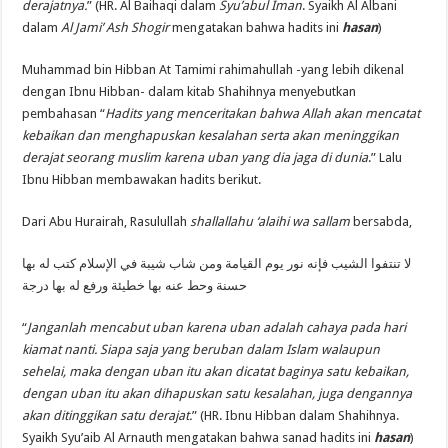
derajatnya.
” (HR. Al Baihaqi dalam
Syu’abul Iman
. Syaikh Al Albani
dalam
Al Jami’ Ash Shogir
mengatakan bahwa hadits ini
hasan
)
Muhammad bin Hibban At Tamimi rahimahullah -yang lebih dikenal
dengan Ibnu Hibban- dalam kitab Shahihnya menyebutkan
pembahasan “
Hadits yang menceritakan bahwa Allah akan mencatat
kebaikan dan menghapuskan kesalahan serta akan meninggikan
derajat seorang muslim karena uban yang dia jaga di dunia
.” Lalu
Ibnu Hibban membawakan hadits berikut.
Dari Abu Hurairah, Rasulullah
shallallahu ‘alaihi wa sallam
bersabda,
لا تنتفوا الشيب فإنه نور يوم القيامة ومن شاب شيبة في الإسلام كتب له بها
حسنة وحط عنه بها خطيئة ورفع له بها درجة
“
Janganlah mencabut uban karena uban adalah cahaya pada hari
kiamat nanti. Siapa saja yang beruban dalam Islam walaupun
sehelai, maka dengan uban itu akan dicatat baginya satu kebaikan,
dengan uban itu akan dihapuskan satu kesalahan, juga dengannya
akan ditinggikan satu derajat.
” (HR. Ibnu Hibban dalam Shahihnya.
Syaikh Syu’aib Al Arnauth mengatakan bahwa sanad hadits ini
hasan
)