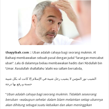
thayyibah.com ::
Uban adalah cahaya bagi seorang mukmin. Al
Baihaqi membawakan sebuah pasal dengan judul “larangan mencabut
uban”. Lalu di dalamnya beliau membawakan hadits dari ‘Abdullah bin
‘Umar. Rasulullah shallallahu ‘alaihi wa sallam bersabda,
الشيب نور المؤمن لا يشيب رجل شيبة في الإسلام إلا كانت له بكل شيبة
حسنة و رفع بها درجة
“
Uban adalah cahaya bagi seorang mukmin. Tidaklah seseorang
beruban –walaupun sehelai- dalam Islam melainkan setiap ubannya
akan dihitung sebagai suatu kebaikan dan akan meninggikan