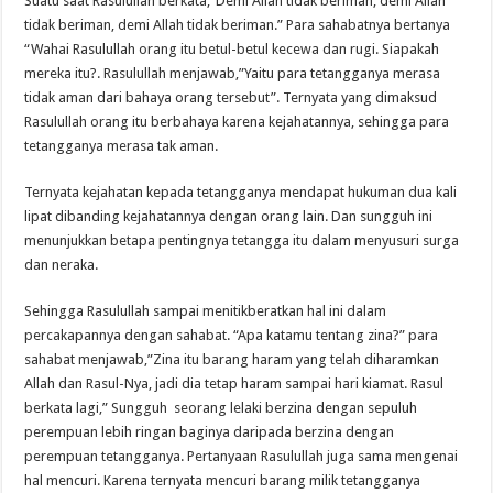
Suatu saat Rasulullah berkata,”Demi Allah tidak beriman, demi Allah
tidak beriman, demi Allah tidak beriman.” Para sahabatnya bertanya
“Wahai Rasulullah orang itu betul-betul kecewa dan rugi. Siapakah
mereka itu?. Rasulullah menjawab,”Yaitu para tetangganya merasa
tidak aman dari bahaya orang tersebut”. Ternyata yang dimaksud
Rasulullah orang itu berbahaya karena kejahatannya, sehingga para
tetangganya merasa tak aman.
Ternyata kejahatan kepada tetangganya mendapat hukuman dua kali
lipat dibanding kejahatannya dengan orang lain. Dan sungguh ini
menunjukkan betapa pentingnya tetangga itu dalam menyusuri surga
dan neraka.
Sehingga Rasulullah sampai menitikberatkan hal ini dalam
percakapannya dengan sahabat. “Apa katamu tentang zina?” para
sahabat menjawab,”Zina itu barang haram yang telah diharamkan
Allah dan Rasul-Nya, jadi dia tetap haram sampai hari kiamat. Rasul
berkata lagi,” Sungguh seorang lelaki berzina dengan sepuluh
perempuan lebih ringan baginya daripada berzina dengan
perempuan tetangganya. Pertanyaan Rasulullah juga sama mengenai
hal mencuri. Karena ternyata mencuri barang milik tetangganya