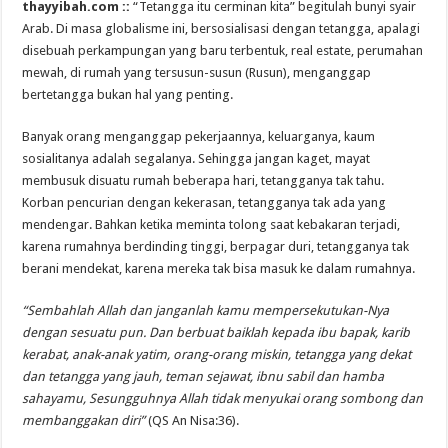
thayyibah.com ::
“Tetangga itu cerminan kita” begitulah bunyi syair
Arab. Di masa globalisme ini, bersosialisasi dengan tetangga, apalagi
disebuah perkampungan yang baru terbentuk, real estate, perumahan
mewah, di rumah yang tersusun-susun (Rusun), menganggap
bertetangga bukan hal yang penting.
Banyak orang menganggap pekerjaannya, keluarganya, kaum
sosialitanya adalah segalanya. Sehingga jangan kaget, mayat
membusuk disuatu rumah beberapa hari, tetangganya tak tahu.
Korban pencurian dengan kekerasan, tetangganya tak ada yang
mendengar. Bahkan ketika meminta tolong saat kebakaran terjadi,
karena rumahnya berdinding tinggi, berpagar duri, tetangganya tak
berani mendekat, karena mereka tak bisa masuk ke dalam rumahnya.
“Sembahlah Allah dan janganlah kamu mempersekutukan-Nya
dengan sesuatu pun. Dan berbuat baiklah kepada ibu bapak, karib
kerabat, anak-anak yatim, orang-orang miskin, tetangga yang dekat
dan tetangga yang jauh, teman sejawat, ibnu sabil dan hamba
sahayamu, Sesungguhnya Allah tidak menyukai orang sombong dan
membanggakan diri”
(QS An Nisa:36).