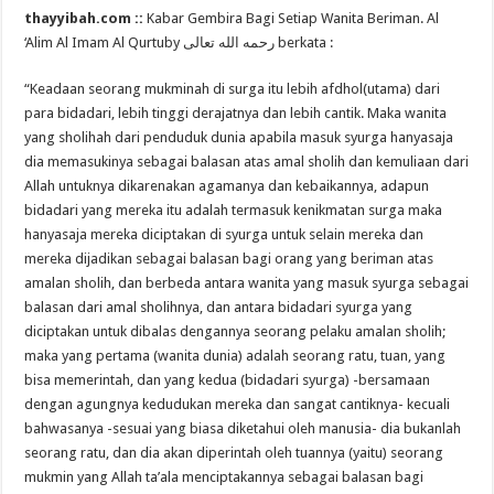
thayyibah.com ::
Kabar Gembira Bagi Setiap Wanita Beriman. Al
‘Alim Al Imam Al Qurtuby رحمه الله تعالى berkata :
“Keadaan seorang mukminah di surga itu lebih afdhol(utama) dari
para bidadari, lebih tinggi derajatnya dan lebih cantik. Maka wanita
yang sholihah dari penduduk dunia apabila masuk syurga hanyasaja
dia memasukinya sebagai balasan atas amal sholih dan kemuliaan dari
Allah untuknya dikarenakan agamanya dan kebaikannya, adapun
bidadari yang mereka itu adalah termasuk kenikmatan surga maka
hanyasaja mereka diciptakan di syurga untuk selain mereka dan
mereka dijadikan sebagai balasan bagi orang yang beriman atas
amalan sholih, dan berbeda antara wanita yang masuk syurga sebagai
balasan dari amal sholihnya, dan antara bidadari syurga yang
diciptakan untuk dibalas dengannya seorang pelaku amalan sholih;
maka yang pertama (wanita dunia) adalah seorang ratu, tuan, yang
bisa memerintah, dan yang kedua (bidadari syurga) -bersamaan
dengan agungnya kedudukan mereka dan sangat cantiknya- kecuali
bahwasanya -sesuai yang biasa diketahui oleh manusia- dia bukanlah
seorang ratu, dan dia akan diperintah oleh tuannya (yaitu) seorang
mukmin yang Allah ta’ala menciptakannya sebagai balasan bagi