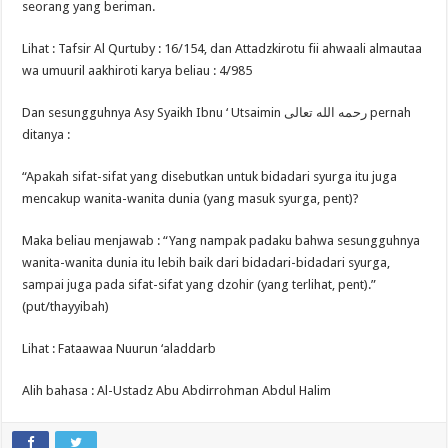
seorang yang beriman.
Lihat : Tafsir Al Qurtuby : 16/154, dan Attadzkirotu fii ahwaali almautaa
wa umuuril aakhiroti karya beliau : 4/985
Dan sesungguhnya Asy Syaikh Ibnu ‘ Utsaimin رحمه الله تعالى pernah
ditanya :
“Apakah sifat-sifat yang disebutkan untuk bidadari syurga itu juga
mencakup wanita-wanita dunia (yang masuk syurga, pent)?
Maka beliau menjawab : “Yang nampak padaku bahwa sesungguhnya
wanita-wanita dunia itu lebih baik dari bidadari-bidadari syurga,
sampai juga pada sifat-sifat yang dzohir (yang terlihat, pent).”
(put/thayyibah)
Lihat : Fataawaa Nuurun ‘aladdarb
Alih bahasa : Al-Ustadz Abu Abdirrohman Abdul Halim