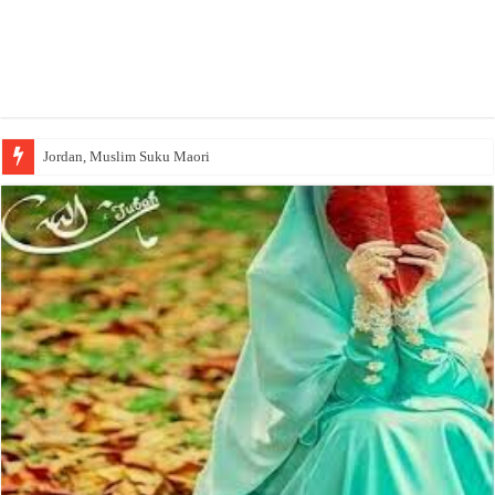
Jordan, Muslim Suku Maori
Wakaf Emas Muktamar