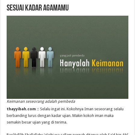
Sesuai Kadar Agamamu
Keimanan seseorang adalah pembeda
thayyibah.com ::
Selalu ingat ini. Kokohnya Iman seseorang selalu
berbanding lurus dengan kadar ujian. Makin kokoh iman maka
semakin besar ujian yang di terima.
Rasûlullâh Shallallahu ‘alaihi wa sallam pernah ditanya oleh Sa’d bin Abî