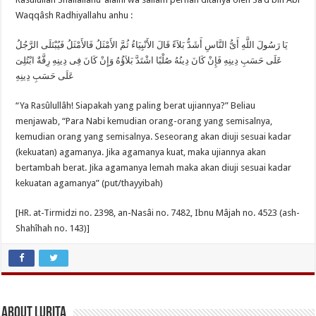
Waqqâsh Radhiyallahu anhu :
يَا رَسُولَ اللَّهِ أَىُّ النَّاسِ أَشَدُّ بَلاَءً قَالَ الأَنْبِيَاءُ ثُمَّ الأَمْثَلُ فَالأَمْثَلُ فَيُبْتَلَى الرَّجُلُ
عَلَى حَسَبِ دِينِهِ فَإِنْ كَانَ دِينُهُ صُلْبًا اشْتَدَّ بَلاَؤُهُ وَإِنْ كَانَ فِى دِينِهِ رِقَّةٌ ابْتُلِىَ
عَلَى حَسَبِ دِينِهِ
“Ya Rasûlullâh! Siapakah yang paling berat ujiannya?” Beliau
menjawab, “Para Nabi kemudian orang-orang yang semisalnya,
kemudian orang yang semisalnya. Seseorang akan diuji sesuai kadar
(kekuatan) agamanya. Jika agamanya kuat, maka ujiannya akan
bertambah berat. Jika agamanya lemah maka akan diuji sesuai kadar
kekuatan agamanya” (put/thayyibah)
[HR. at-Tirmidzi no. 2398, an-Nasâi no. 7482, Ibnu Mâjah no. 4523 (ash-
Shahîhah no. 143)]
About Lurita