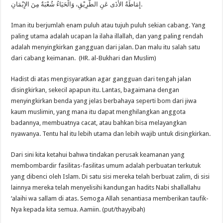
إِمَاطَةُ الأَذَى عَنِ الطَّرِيْقِ، وَالْحَيَاءُ شُعْبَةٌ مِنَ الإِيْمَانِ.
Iman itu berjumlah enam puluh atau tujuh puluh sekian cabang. Yang
paling utama adalah ucapan la ilaha illallah, dan yang paling rendah
adalah menyingkirkan gangguan dari jalan. Dan malu itu salah satu
dari cabang keimanan. (HR. al-Bukhari dan Muslim)
Hadist di atas mengisyaratkan agar gangguan dari tengah jalan
disingkirkan, sekecil apapun itu. Lantas, bagaimana dengan
menyingkirkan benda yang jelas berbahaya seperti bom dari jiwa
kaum muslimin, yang mana itu dapat menghilangkan anggota
badannya, membuatnya cacat, atau bahkan bisa melayangkan
nyawanya. Tentu hal itu lebih utama dan lebih wajib untuk disingkirkan.
Dari sini kita ketahui bahwa tindakan perusak keamanan yang
membombardir fasilitas-fasilitas umum adalah perbuatan terkutuk
yang dibenci oleh Islam. Di satu sisi mereka telah berbuat zalim, di sisi
lainnya mereka telah menyelisihi kandungan hadits Nabi shallallahu
‘alaihi wa sallam di atas. Semoga Allah senantiasa memberikan taufik-
Nya kepada kita semua. Aamiin. (put/thayyibah)