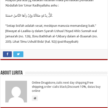
Adapun jika ada yg katakan hasanah maka perhatikan perkataan
‘Abdullah bin ‘Umar Radhiyallahu anhu :
كُلُّ بِدْعَةٍ ضَلاَلَةٌ وَإِنْ رَآهَا النَّاسُ حَسَنَةً.
“Setiap bid’ah adalah sesat, meskipun manusia memandang baik.”
[Riwayat al-Laalika-iy dalam Syarah Ushuul I’tiqad Ahlis Sunnah wal
Jamaa’ah (no. 126), Ibnu Baththah al-‘Ukbary dalam al-Ibaanah (no.
205). Lihat ‘Ilmu Ushulil Bida’ (hal. 92)] (put/thayyibah)
About Lurita
Online Drugstore,
cialis next day shipping
,Free
shipping,
order cialis black
,Discount 10%,
dutas buy
online