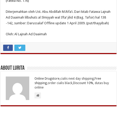
(Fatwa No. 176)
Diterjemahkan oleh Ust. Abu Abdillah M.Rifa’i. Dari kitab Fatawa Lajnah
Ad Daaimah lilbuhuts al Ilmiyyah wal Ifta’ jilid 4 (Bag. Tafsir) hal 138
-142, sumber: Darussalaf Offline update 1 April 2009. (put/thayyibah)
Oleh: Al Lajnah Ad Daaimah
About Lurita
Online Drugstore,
cialis next day shipping
,Free
shipping,
order cialis black
,Discount 10%,
dutas buy
online