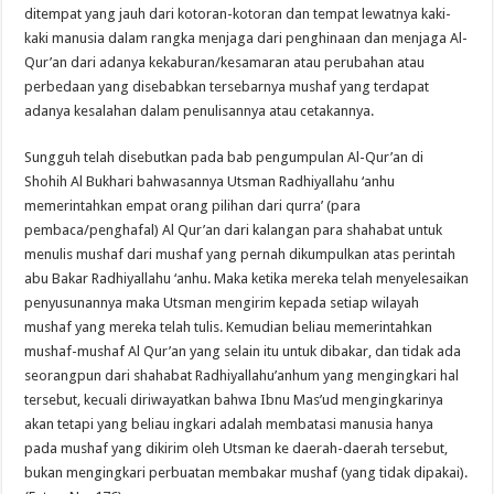
ditempat yang jauh dari kotoran-kotoran dan tempat lewatnya kaki-
kaki manusia dalam rangka menjaga dari penghinaan dan menjaga Al-
Qur’an dari adanya kekaburan/kesamaran atau perubahan atau
perbedaan yang disebabkan tersebarnya mushaf yang terdapat
adanya kesalahan dalam penulisannya atau cetakannya.
Sungguh telah disebutkan pada bab pengumpulan Al-Qur’an di
Shohih Al Bukhari bahwasannya Utsman Radhiyallahu ‘anhu
memerintahkan empat orang pilihan dari qurra’ (para
pembaca/penghafal) Al Qur’an dari kalangan para shahabat untuk
menulis mushaf dari mushaf yang pernah dikumpulkan atas perintah
abu Bakar Radhiyallahu ‘anhu. Maka ketika mereka telah menyelesaikan
penyusunannya maka Utsman mengirim kepada setiap wilayah
mushaf yang mereka telah tulis. Kemudian beliau memerintahkan
mushaf-mushaf Al Qur’an yang selain itu untuk dibakar, dan tidak ada
seorangpun dari shahabat Radhiyallahu’anhum yang mengingkari hal
tersebut, kecuali diriwayatkan bahwa Ibnu Mas’ud mengingkarinya
akan tetapi yang beliau ingkari adalah membatasi manusia hanya
pada mushaf yang dikirim oleh Utsman ke daerah-daerah tersebut,
bukan mengingkari perbuatan membakar mushaf (yang tidak dipakai).