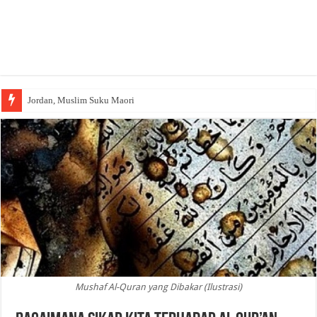
Jordan, Muslim Suku Maori
Wakaf Emas Muktamar
Mushaf Al-Quran yang Dibakar (Ilustrasi)