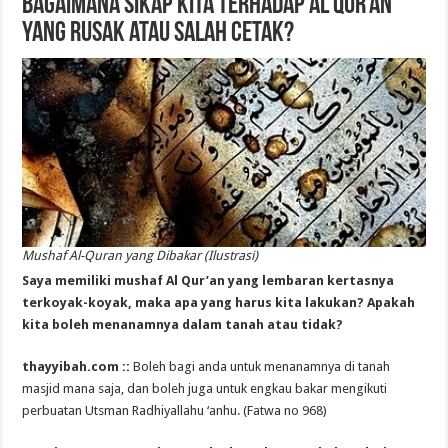
Bagaimana Sikap Kita terhadap Al Qur’an
yang Rusak atau Salah Cetak?
Mushaf Al-Quran yang Dibakar (Ilustrasi)
Saya memiliki mushaf Al Qur’an yang lembaran kertasnya
terkoyak-koyak, maka apa yang harus kita lakukan? Apakah
kita boleh menanamnya dalam tanah atau tidak?
thayyibah.com ::
Boleh bagi anda untuk menanamnya di tanah
masjid mana saja, dan boleh juga untuk engkau bakar mengikuti
perbuatan Utsman Radhiyallahu ‘anhu. (Fatwa no 968)