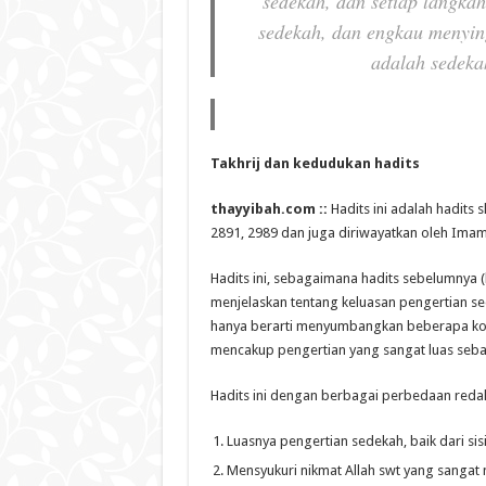
sedekah, dan setiap langka
sedekah, dan engkau menying
adalah sedek
Takhrij dan kedudukan hadits
thayyibah.com ::
Hadits ini adalah hadits
2891, 2989 dan juga diriwayatkan oleh Imam
Hadits ini, sebagaimana hadits sebelumnya (
menjelaskan tentang keluasan pengertian s
hanya berarti menyumbangkan beberapa koin
mencakup pengertian yang sangat luas sebag
Hadits ini dengan berbagai perbedaan reda
Luasnya pengertian sedekah, baik dari sis
Mensyukuri nikmat Allah swt yang sangat 