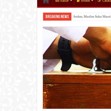
Kabar
Artikel
Catat
Breaking News
Jordan, Muslim Suku Maori
Wakaf Emas Muktamar