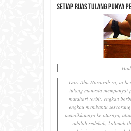
Setiap Ruas Tulang Punya 
Had
Dari Abu Hurairah ra, ia be
tulang manusia mempunyai p
matahari terbit
,
engkau berbu
engkau membantu seseorang 
menaikkannya ke atasnya, ata
adalah sedekah, kalimah th