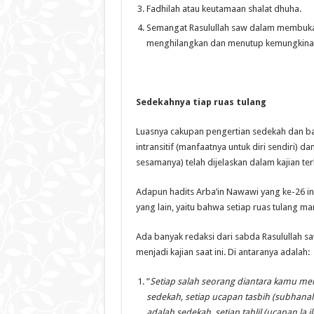
Fadhilah atau keutamaan shalat dhuha.
Semangat Rasulullah saw dalam membuka 
menghilangkan dan menutup kemungkinan 
Sedekahnya tiap ruas tulang
Luasnya cakupan pengertian sedekah dan b
intransitif (manfaatnya untuk diri sendiri) d
sesamanya) telah dijelaskan dalam kajian te
Adapun hadits Arba’in Nawawi yang ke-26 in
yang lain, yaitu bahwa setiap ruas tulang
Ada banyak redaksi dari sabda Rasulullah saw
menjadi kajian saat ini. Di antaranya adalah:
”
Setiap salah seorang di
antara kamu mema
sedekah
,
setiap ucapan tasbih (subhanal
adalah sedekah, setiap tahlil (ucapan la i