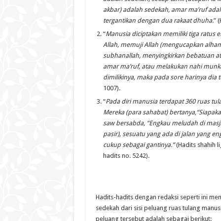
akbar) adalah sedekah, amar ma’ruf ada
tergantikan dengan dua rakaat dhuha
.
” 
“
Manusia diciptakan memiliki tiga ratus 
Allah, memuji Allah (mengucapkan alhamd
subhanallah, menyingkirkan bebatuan ata
amar ma’ruf, atau melakukan nahi munkar
dimilikinya, maka pada sore harinya dia 
1007).
“
Pada diri manusia terdapat 360 ruas tul
Mereka (para sahabat) bertanya
,
“Siapak
saw
bersabda
,
“Engkau meludah di masj
pasir), sesuatu yang ada di jalan yang en
cukup sebagai gantinya
.”
(Hadits shahih l
hadits no. 5242).
Hadits-hadits dengan redaksi seperti ini me
sedekah dari sisi peluang ruas tulang manu
peluang tersebut adalah sebagai berikut: