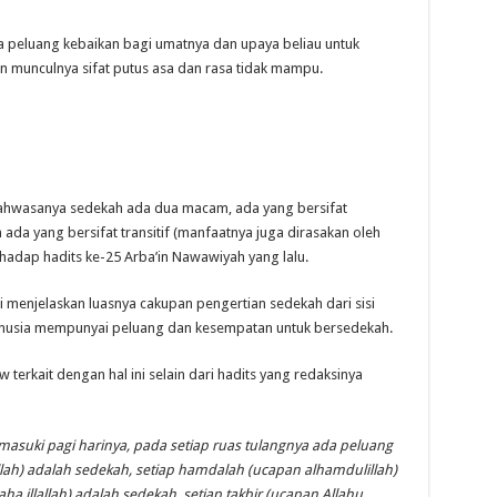
peluang kebaikan bagi umatnya dan upaya beliau untuk
munculnya sifat putus asa dan rasa tidak mampu.
ahwasanya sedekah ada dua macam, ada yang bersifat
an ada yang bersifat transitif (manfaatnya juga dirasakan oleh
rhadap hadits ke-25 Arba’in Nawawiyah yang lalu.
i menjelaskan luasnya cakupan pengertian sedekah dari sisi
 manusia mempunyai peluang dan kesempatan untuk bersedekah.
 terkait dengan hal ini selain dari hadits yang redaksinya
suki pagi harinya, pada setiap ruas tulangnya ada peluang
lah) adalah sedekah, setiap hamdalah (ucapan alhamdulillah)
laha illallah) adalah sedekah, setiap takbir (ucapan Allahu