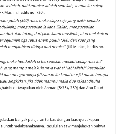
lah sedekah, nahi munkar adalah sedekah, semua itu cukup
(HR Muslim, hadits no. 720).
enam puluh (360) ruas, maka siapa saja yang dzikir kepada
ulillah), mengucapkan la ilaha illallah, mengucapkan
u duri atau tulang dari jalan kaum muslimin, atau melakukan
 sejumlah tiga ratus enam puluh (360) dari ruas yang
telah menjauhkan dirinya dari neraka
.
” (HR Muslim, hadits no.
ang, maka hendaklah ia bersedekah melalui setiap ruas ini
.
”
ah yang mampu melakukannya wahai
N
abi Allah?” Rasulullah
id dan menguruknya (di zaman
itu
lantai masjid masih berupa
gkau singkirkan, jika tidak mampu
m
aka dua rakaat
d
huha
ighairihi diriwayatkan oleh Ahmad [5/354, 359] dan Abu Daud
njelaskan banyak pelajaran terkait dengan luasnya cakupan
sia untuk melaksanakannya. Rasulullah saw menjelaskan bahwa