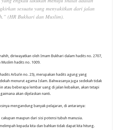
h yang engkau lakukan menuju shalat adalah
kirkan sesuatu yang menyakitkan dari jalan
ah.”
(HR Bukhari dan Muslim).
 shahih, diriwayatkan oleh Imam Bukhari dalam hadits no. 2707,
 Muslim hadits no. 1009.
hadits Arba’in no. 25), merupakan hadits agung yang
edekah menurut agama Islam. Bahwasanya juga sedekah tidak
 atau beberapa lembar uang di jalan kebaikan, akan tetapi
aimana akan dijelaskan nanti.
ksinya mengandung banyak pelajaran, di antaranya:
i cakupan maupun dari sisi potensi tubuh manusia.
melimpah kepada kita dan bahkan tidak dapat kita hitung.