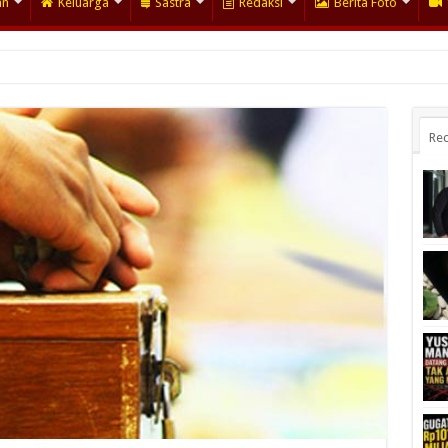
an
Keluarga
Sastra
Redaksi
Berita Foto
Rec