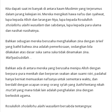
Kita dapati saat ini banyak di antara kaum Muslimin yang terjerumus
dalam jurang kekejian ini. Mereka mengikuti hawa nafsu dan syahwat,
lupa kepada Alloh dan larangan-Nya, lupa kepada Rosululloh
sholallohu alaihi wasallam
dan sabdanya, lupa kepada para ulama
dan nasihat-nasihatnya.
Bahkan sebagian mereka berusaha menghalalkan zina dengan
ta’wil
yang bathil bahwa zina adalah pemerkosaan, sedangkan bila
dilakukan atas dasar suka sama suka tidak dinamakan zina.
Wal’iyadzubillah…
Bahkan ada di antara mereka yang berusaha menipu Alloh dengan
berpura-pura menikah dan berperan seakan-akan suami-istri, padahal
hanya berniat memuaskan nafsunya untuk sementara waktu, dan
berdalil dengan ucapan orang-orang syi’ah yang
bathil
tentang nikah
mut’ah
yang mana tidak lain adalah penghalalan zina dengan
berkedok agama.
Rosululloh
sholallohu alaihi wasallam
bersabda tentangnya: