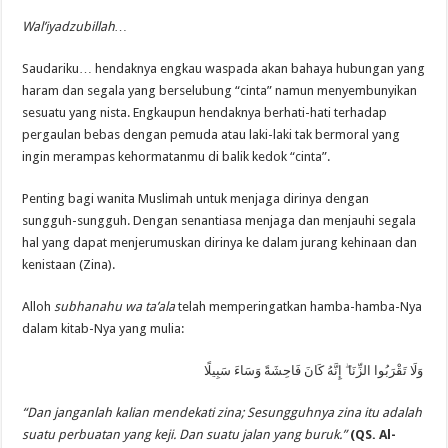
Wal’iyadzubillah…
Saudariku… hendaknya engkau waspada akan bahaya hubungan yang
haram dan segala yang berselubung “cinta” namun menyembunyikan
sesuatu yang nista. Engkaupun hendaknya berhati-hati terhadap
pergaulan bebas dengan pemuda atau laki-laki tak bermoral yang
ingin merampas kehormatanmu di balik kedok “cinta”.
Penting bagi wanita Muslimah untuk menjaga dirinya dengan
sungguh-sungguh. Dengan senantiasa menjaga dan menjauhi segala
hal yang dapat menjerumuskan dirinya ke dalam jurang kehinaan dan
kenistaan (Zina).
Alloh
subhanahu wa ta’ala
telah memperingatkan hamba-hamba-Nya
dalam kitab-Nya yang mulia:
وَلَا تَقْرَبُوا الزِّنَا ۖ إِنَّهُ كَانَ فَاحِشَةً وَسَاءَ سَبِيلًا
“Dan janganlah kalian mendekati zina; Sesungguhnya zina itu adalah
suatu perbuatan yang keji. Dan suatu jalan yang buruk.”
(QS. Al-