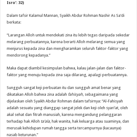
Isro’: 32)
Dalam tafsir Kalamul Mannan, Syaikh Abdur Rohman Nashir As Sa’di
berkata:
“Larangan Alloh untuk mendekati zina itu lebih tegas daripada sekedar
melarang perbuatannya, karena berarti Alloh melarang semua yang
menjurus kepada zina dan mengharamkan seluruh faktor-faktor yang
mendorong kepadanya.”
Maka dapat diambil kesimpulan bahwa, kalau jalan-jalan dan faktor-
faktor yang menuju kepada zina saja dilarang, apalagi perbuatannya.
Sungguh sangat keji perbuatan itu dan sungguh amat benar yang
dikatakan Alloh bahwa zina adalah
fahisyah,
sebagaimana yang
dijelaskan oleh Syaikh Abdur Rohman dalam tafsirnya: “Al-Fahisyah
adalah sesuatu yang dianggap sangat jelek dan keji oleh syari’at, oleh
akal sehat dan fitrah manusiah, karena mengandung pelanggaran
terhadap hak Alloh
ta’ala
, hak wanita, hak keluarga atau suaminya, dan
merusak kehidupan rumah tangga serta tercampurnya (kacaunya)
nasab keturunan.”