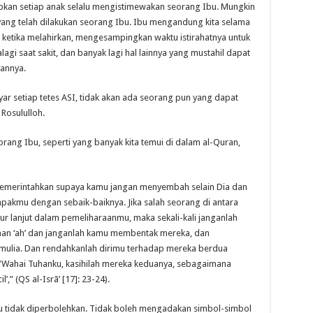
ibkan setiap anak selalu mengistimewakan seorang Ibu. Mungkin
 yang telah dilakukan seorang Ibu. Ibu mengandung kita selama
t ketika melahirkan, mengesampingkan waktu istirahatnya untuk
lagi saat sakit, dan banyak lagi hal lainnya yang mustahil dapat
nannya.
r setiap tetes ASI, tidak akan ada seorang pun yang dapat
Rosululloh.
rang Ibu, seperti yang banyak kita temui di dalam al-Quran,
memerintahkan supaya kamu jangan menyembah selain Dia dan
pakmu dengan sebaik-baiknya. Jika salah seorang di antara
 lanjut dalam pemeliharaanmu, maka sekali-kali janganlah
an ‘ah’ dan janganlah kamu membentak mereka, dan
mulia. Dan rendahkanlah dirimu terhadap mereka berdua
‘Wahai Tuhanku, kasihilah mereka keduanya, sebagaimana
,” (QS al-Isrã’ [17]: 23-24).
 ibu tidak diperbolehkan. Tidak boleh mengadakan simbol-simbol