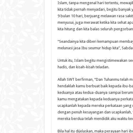
Islam, tanpa mengenal hari tertentu, mewaj
kita tidak pernah menyadari, begitu banyak
9 bulan 10 hari, berjuang melawan rasa saki
menyusui, juga merawat ketika kita sehat apa
kita hitung dan kita balas seluruh pengorba
“Seandainya kita diberi kemampuan membaya
melunasi jasa Ibu seumur hidup kita”, Sabda 
Untuk itu, Islam begitu mengistimewakan seo
hadis, dan kisah-kisah teladan.
Allah SWT berfirman, “Dan Tuhanmu telah 
hendaklah kamu berbuat baik kepada ibu-ba
keduanya atau kedua-duanya sampai berumur
kamu mengatakan kepada keduanya perkata
ucapkanlah kepada mereka perkataan yang 
dengan penuh kesayangan dan ucapkanlah, 
mereka berdua telah mendidik aku waktu kecil’
Bila hal itu dijelaskan, maka perayaan hari