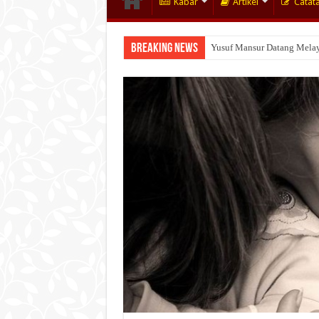
Kabar
Artikel
Catat
Breaking News
Gugatan Rp101,6 Miliar! Y