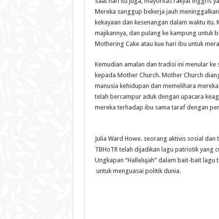
Saat hari itu juga, mayoritas rakyat inggris
Mereka sanggup bekerja jauh meninggalkan
kekayaan dan kesenangan dalam waktu itu. M
majikannya, dan pulang ke kampung untuk b
Mothering Cake atau kue hari ibu untuk mera
Kemudian amalan dan tradisi ini menular ke
kepada Mother Church. Mother Church dian
manusia kehidupan dan memelihara mereka da
telah bercampur aduk dengan upacara keag
mereka terhadap ibu sama taraf dengan pe
Julia Ward Howe. seorang aktivis sosial dan 
TBHoTR telah dijadikan lagu patriotik yang 
Ungkapan “Hallelujah” dalam bait-bait lagu
untuk menguasai politik dunia.