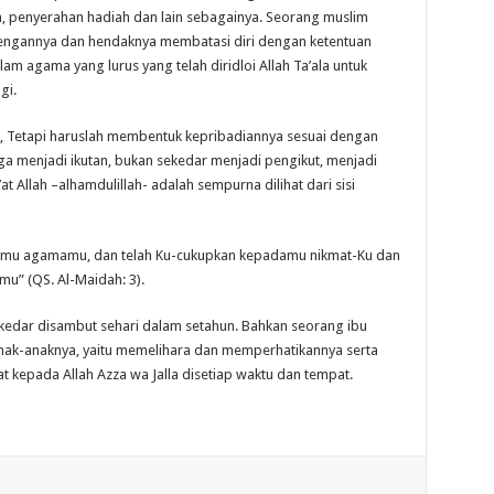
, penyerahan hadiah dan lain sebagainya. Seorang muslim
ngannya dan hendaknya membatasi diri dengan ketentuan
am agama yang lurus yang telah diridloi Allah Ta’ala untuk
gi.
n, Tetapi haruslah membentuk kepribadiannya sesuai dengan
ngga menjadi ikutan, bukan sekedar menjadi pengikut, menjadi
 Allah –alhamdulillah- adalah sempurna dilihat dari sisi
 kamu agamamu, dan telah Ku-cukupkan kepadamu nikmat-Ku dan
mu” (QS. Al-Maidah: 3).
kedar disambut sehari dalam setahun. Bahkan seorang ibu
nak-anaknya, yaitu memelihara dan memperhatikannya serta
at kepada Allah Azza wa Jalla disetiap waktu dan tempat.