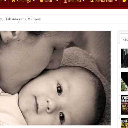
an
Keluarga
Sastra
Redaksi
Berita Foto
usuf Mansur Disidang
Rec