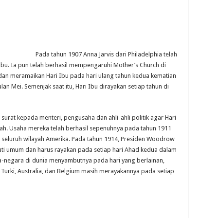
Pada tahun 1907 Anna Jarvis dari Philadelphia telah
bu. Ia pun telah berhasil mempengaruhi Mother’s Church di
dan meramaikan Hari Ibu pada hari ulang tahun kedua kematian
an Mei. Semenjak saat itu, Hari Ibu dirayakan setiap tahun di
surat kepada menteri, pengusaha dan ahli-ahli politik agar Hari
yah. Usaha mereka telah berhasil sepenuhnya pada tahun 1911
r seluruh wilayah Amerika. Pada tahun 1914, Presiden Woodrow
 cuti umum dan harus rayakan pada setiap hari Ahad kedua dalam
a-negara di dunia menyambutnya pada hari yang berlainan,
i, Turki, Australia, dan Belgium masih merayakannya pada setiap