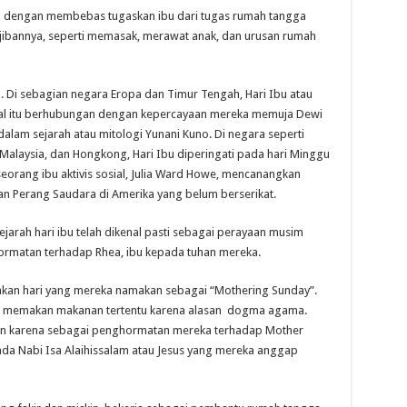
an dengan membebas tugaskan ibu dari tugas rumah tangga
ibannya, seperti memasak, merawat anak, dan urusan rumah
n. Di sebagian negara Eropa dan Timur Tengah, Hari Ibu atau
Hal itu berhubungan dengan kepercayaan mereka memuja Dewi
dalam sejarah atau mitologi Yunani Kuno. Di negara seperti
, Malaysia, dan Hongkong, Hari Ibu diperingati pada hari Minggu
seorang ibu aktivis sosial, Julia Ward Howe, mencanangkan
 Perang Saudara di Amerika yang belum berserikat.
ejarah hari ibu telah dikenal pasti sebagai perayaan musim
rmatan terhadap Rhea, ibu kepada tuhan mereka.
akan hari yang mereka namakan sebagai “Mothering Sunday”.
ti memakan makanan tertentu karena alasan dogma agama.
kan karena sebagai penghormatan mereka terhadap Mother
da Nabi Isa Alaihissalam atau Jesus yang mereka anggap