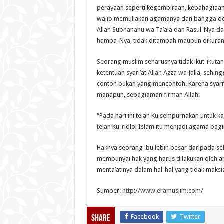
perayaan seperti kegembiraan, kebahagiaan
wajib memuliakan agamanya dan bangga de
Allah Subhanahu wa Ta’ala dan Rasul-Nya dal
hamba-Nya, tidak ditambah maupun dikuran
Seorang muslim seharusnya tidak ikut-ikuta
ketentuan syari’at Allah Azza wa Jalla, sehi
contoh bukan yang mencontoh. Karena syari’at
manapun, sebagiaman firman Allah:
“Pada hari ini telah Ku sempurnakan untuk
telah Ku-ridloi Islam itu menjadi agama bagi
Haknya seorang ibu lebih besar daripada se
mempunyai hak yang harus dilakukan oleh a
menta’atinya dalam hal-hal yang tidak maksi
Sumber:
http://www.eramuslim.com/
Facebook
Twitter
Share