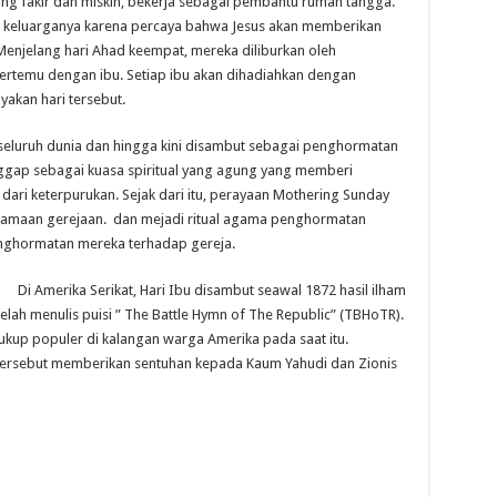
 yang fakir dan miskin, bekerja sebagai pembantu rumah tangga.
 keluarganya karena percaya bahwa Jesus akan memberikan
enjelang hari Ahad keempat, mereka diliburkan oleh
ertemu dengan ibu. Setiap ibu akan dihadiahkan dengan
yakan hari tersebut.
 seluruh dunia dan hingga kini disambut sebagai penghormatan
ggap sebagai kuasa spiritual yang agung yang memberi
ri keterpurukan. Sejak dari itu, perayaan Mothering Sunday
amaan gerejaan. dan mejadi ritual agama penghormatan
nghormatan mereka terhadap gereja.
Di Amerika Serikat, Hari Ibu disambut seawal 1872 hasil ilham
telah menulis puisi ” The Battle Hymn of The Republic” (TBHoTR).
cukup populer di kalangan warga Amerika pada saat itu.
 tersebut memberikan sentuhan kepada Kaum Yahudi dan Zionis