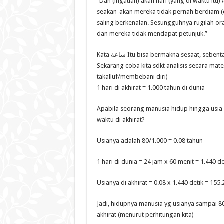
“Dan (ingatlah) akan hari (yang di waktu itu
seakan-akan mereka tidak pernah berdiam (di
saling berkenalan. Sesungguhnya rugilah 
dan mereka tidak mendapat petunjuk.”
Kata ساعة Itu bisa bermakna sesaat, sebe
Sekarang coba kita sdkt analisis secara mate
takalluf/membebani diri)
1 hari di akhirat = 1.000 tahun di dunia
Apabila seorang manusia hidup hingga usia 
waktu di akhirat?
Usianya adalah 80/1.000 = 0.08 tahun
1 hari di dunia = 24 jam x 60 menit = 1.440 de
Usianya di akhirat = 0.08 x 1.440 detik = 155.
Jadi, hidupnya manusia yg usianya sampai 80 
akhirat (menurut perhitungan kita)