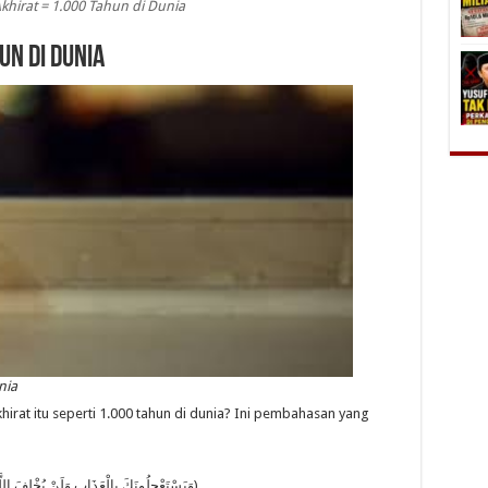
Akhirat = 1.000 Tahun di Dunia
un di Dunia
nia
hirat itu seperti 1.000 tahun di dunia? Ini pembahasan yang
(وَيَسْتَعْجِلُونَكَ بِالْعَذَابِ وَلَنْ يُخْلِفَ اللَّهُ وَعْدَهُ ۚ وَإِنَّ يَوْمًا عِنْدَ رَبِّكَ كَأَلْفِ سَنَةٍ مِمَّا تَعُدُّونَ)