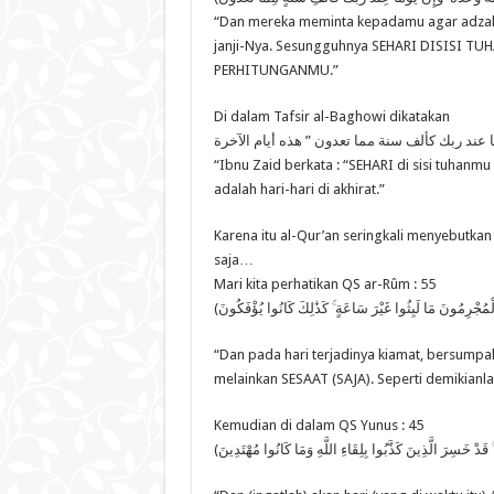
“Dan mereka meminta kepadamu agar adzab it
janji-Nya. Sesungguhnya SEHARI DISISI 
PERHITUNGANMU.”
Di dalam Tafsir al-Baghowi dikatakan
ما عند ربك كألف سنة مما تعدون ” هذه أيام الآخرة
“Ibnu Zaid berkata : “SEHARI di sisi tuhan
adalah hari-hari di akhirat.”
Karena itu al-Qur’an seringkali menyebutkan
saja…
Mari kita perhatikan QS ar-Rûm : 55
“Dan pada hari terjadinya kiamat, bersump
melainkan SESAAT (SAJA). Seperti demikianla
Kemudian di dalam QS Yunus : 45