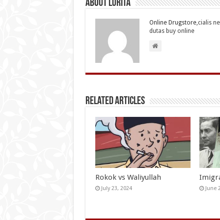
About Lurita
Online Drugstore,
cialis n
dutas buy online
Related Articles
Rokok vs Waliyullah
Imigr
July 23, 2024
June 