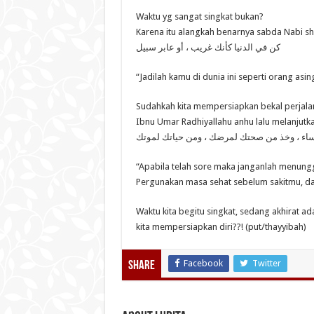
Waktu yg sangat singkat bukan?
Karena itu alangkah benarnya sabda Nabi sha
كن في الدنيا كأنك غريب ، أو عابر سبيل
“Jadilah kamu di dunia ini seperti orang asi
Sudahkah kita mempersiapkan bekal perjalan
Ibnu Umar Radhiyallahu anhu lalu melanjutk
لمساء ، وخذ من صحتك لمرضك ، ومن حياتك لموتك
“Apabila telah sore maka janganlah menungg
Pergunakan masa sehat sebelum sakitmu, d
Waktu kita begitu singkat, sedang akhirat ad
kita mempersiapkan diri??! (put/thayyibah)
Facebook
Twitter
Share