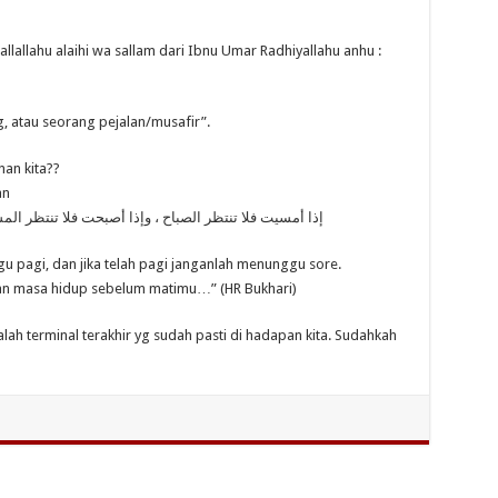
llallahu alaihi wa sallam dari Ibnu Umar Radhiyallahu anhu :
ng, atau seorang pejalan/musafir”.
an kita??
an
إذا أمسيت فلا تنتظر الصباح ، وإذا أصبحت فلا تنتظر ا
u pagi, dan jika telah pagi janganlah menunggu sore.
an masa hidup sebelum matimu…” (HR Bukhari)
alah terminal terakhir yg sudah pasti di hadapan kita. Sudahkah