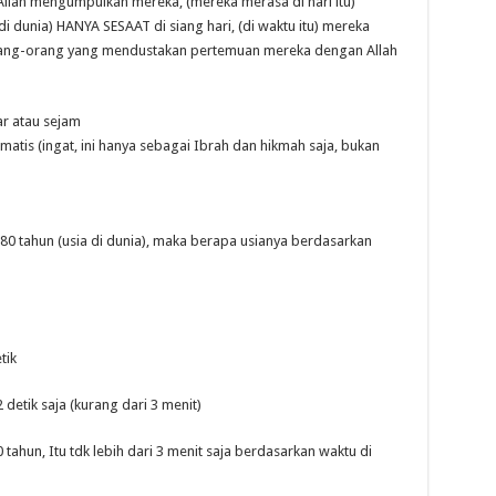
) Allah mengumpulkan mereka, (mereka merasa di hari itu)
 dunia) HANYA SESAAT di siang hari, (di waktu itu) mereka
orang-orang yang mendustakan pertemuan mereka dengan Allah
ntar atau sejam
matis (ingat, ini hanya sebagai Ibrah dan hikmah saja, bukan
80 tahun (usia di dunia), maka berapa usianya berdasarkan
tik
2 detik saja (kurang dari 3 menit)
tahun, Itu tdk lebih dari 3 menit saja berdasarkan waktu di