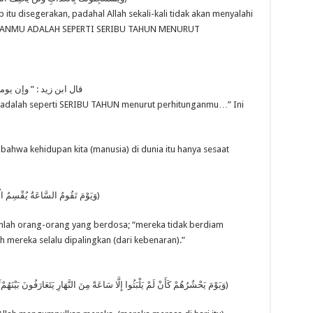
u disegerakan, padahal Allah sekali-kali tidak akan menyalahi
TUHANMU ADALAH SEPERTI SERIBU TAHUN MENURUT
قال ابن زيد : ” وإن يو
mu adalah seperti SERIBU TAHUN menurut perhitunganmu…” Ini
 bahwa kehidupan kita (manusia) di dunia itu hanya sesaat
(وَيَوْمَ تَقُومُ السَّاعَةُ يُقْسِمُ الْمُجْرِمُونَ مَا لَبِثُوا غَيْرَ سَاعَةٍ ۚ كَذَٰلِكَ كَانُوا يُؤْفَكُونَ)
ahlah orang-orang yang berdosa; “mereka tidak berdiam
h mereka selalu dipalingkan (dari kebenaran).”
(وَيَوْمَ يَحْشُرُهُمْ كَأَنْ لَمْ يَلْبَثُوا إِلَّا سَاعَةً مِنَ النَّهَارِ يَتَعَارَفُونَ بَيْنَهُمْ ۚ قَدْ خَسِرَ الَّذِينَ كَذَّبُوا بِلِقَاءِ اللَّهِ وَمَا كَانُوا مُهْتَدِينَ)