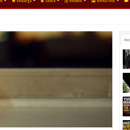
an
Keluarga
Sastra
Redaksi
Berita Foto
Rec