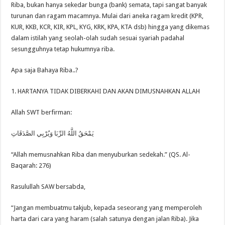
Riba, bukan hanya sekedar bunga (bank) semata, tapi sangat banyak
turunan dan ragam macamnya. Mulai dari aneka ragam kredit (KPR,
KUR, KKB, KCR, KIR, KPL, KYG, KRK, KPA, KTA dsb) hingga yang dikemas
dalam istilah yang seolah-olah sudah sesuai syariah padahal
sesungguhnya tetap hukumnya riba.
Apa saja Bahaya Riba..?
1. HARTANYA TIDAK DIBERKAHI DAN AKAN DIMUSNAHKAN ALLAH
Allah SWT berfirman:
يَمْحَقُ اللَّهُ الرِّبَا وَيُرْبِي الصَّدَقَاتِ
“Allah memusnahkan Riba dan menyuburkan sedekah.” (QS. Al-
Baqarah: 276)
Rasulullah SAW bersabda,
“Jangan membuatmu takjub, kepada seseorang yang memperoleh
harta dari cara yang haram (salah satunya dengan jalan Riba). Jika