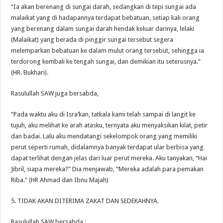
“Ia akan berenang di sungai darah, sedangkan di tepi sungai ada
malaikat yang di hadapannya terdapat bebatuan, setiap kali orang
yang berenang dalam sungai darah hendak keluar darinya, lelaki
(Malaikat) yang berada di pinggir sungai tersebut segera
melemparkan bebatuan ke dalam mulut orang tersebut, sehingga ia
terdorong kembali ke tengah sungai, dan demikian itu seterusnya.”
(HR. Bukhari).
Rasulullah SAW juga bersabda,
“Pada waktu aku di Isra’kan, tatkala kami telah sampai di langit ke
tujuh, aku melihat ke arah atasku, ternyata aku menyaksikan kilat, petir
dan badai. Lalu aku mendatangi sekelompok orang yang memiliki
perut seperti rumah, didalamnya banyak terdapat ular berbisa yang
dapat terlihat dengan jelas dari luar perut mereka. Aku tanyakan, “Hai
Jibril, siapa mereka?” Dia menjawab, “Mereka adalah para pemakan
Riba.” (HR Ahmad dan Ibnu Majah)
5. TIDAK AKAN DITERIMA ZAKAT DAN SEDEKAHNYA.
Rasulullah SAW bersabda :