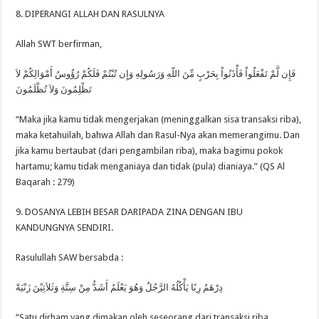
8. DIPERANGI ALLAH DAN RASULNYA
Allah SWT berfirman,
فَإِن لَّمْ تَفْعَلُواْ فَأْذَنُواْ بِحَرْبٍ مِّنَ اللّهِ وَرَسُولِهِ وَإِن تُبْتُمْ فَلَكُمْ رُؤُوسُ أَمْوَالِكُمْ لاَ
تَظْلِمُونَ وَلاَ تُظْلَمُونَ
“Maka jika kamu tidak mengerjakan (meninggalkan sisa transaksi riba),
maka ketahuilah, bahwa Allah dan Rasul-Nya akan memerangimu. Dan
jika kamu bertaubat (dari pengambilan riba), maka bagimu pokok
hartamu; kamu tidak menganiaya dan tidak (pula) dianiaya.” (QS Al
Baqarah : 279)
9. DOSANYA LEBIH BESAR DARIPADA ZINA DENGAN IBU
KANDUNGNYA SENDIRI.
Rasulullah SAW bersabda :
دِرْهَمُ رِبًا يَأْكُلُهُ الرَّجُلُ وَهُوَ يَعْلَمُ أَشَدُّ مِنْ سِتَّةِ وَثَلاَثِيْنَ زَنْيَةً
“Satu dirham yang dimakan oleh seseorang dari transaksi riba