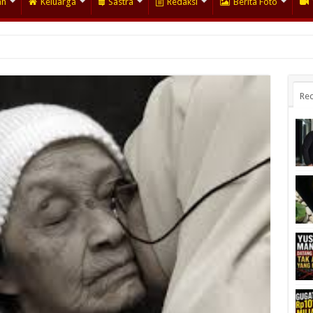
an
Keluarga
Sastra
Redaksi
Berita Foto
Rec