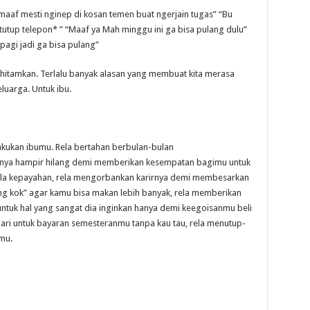
maaf mesti nginep di kosan temen buat ngerjain tugas” “Bu
utup telepon* ” “Maaf ya Mah minggu ini ga bisa pulang dulu”
pagi jadi ga bisa pulang”
nghitamkan. Terlalu banyak alasan yang membuat kita merasa
luarga. Untuk ibu.
akukan ibumu. Rela bertahan berbulan-bulan
ya hampir hilang demi memberikan kesempatan bagimu untuk
gala kepayahan, rela mengorbankan karirnya demi membesarkan
g kok” agar kamu bisa makan lebih banyak, rela memberikan
tuk hal yang sangat dia inginkan hanya demi keegoisanmu beli
ari untuk bayaran semesteranmu tanpa kau tau, rela menutup-
mu.