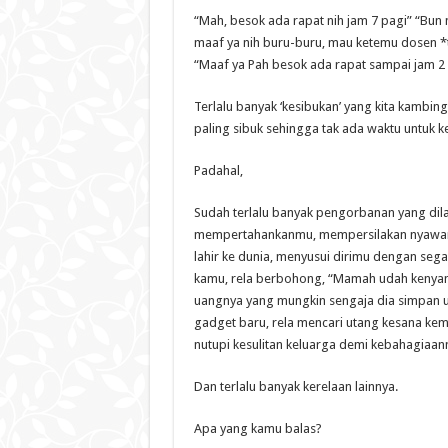
“Mah, besok ada rapat nih jam 7 pagi” “Bun 
maaf ya nih buru-buru, mau ketemu dosen *t
“Maaf ya Pah besok ada rapat sampai jam 2 
Terlalu banyak ‘kesibukan’ yang kita kambi
paling sibuk sehingga tak ada waktu untuk ke
Padahal,
Sudah terlalu banyak pengorbanan yang dil
mempertahankanmu, mempersilakan nyawan
lahir ke dunia, menyusui dirimu dengan se
kamu, rela berbohong, “Mamah udah kenyan
uangnya yang mungkin sengaja dia simpan un
gadget baru, rela mencari utang kesana kem
nutupi kesulitan keluarga demi kebahagiaan
Dan terlalu banyak kerelaan lainnya.
Apa yang kamu balas?