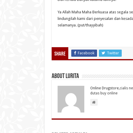
Ya Allah Maha Maha Berkuasa atas segala se
lindungilah kami dari penyesalan dan kesad
selamanya. (put/thayyibah)
Facebook
Twitter
Share
About Lurita
Online Drugstore,
cialis n
dutas buy online