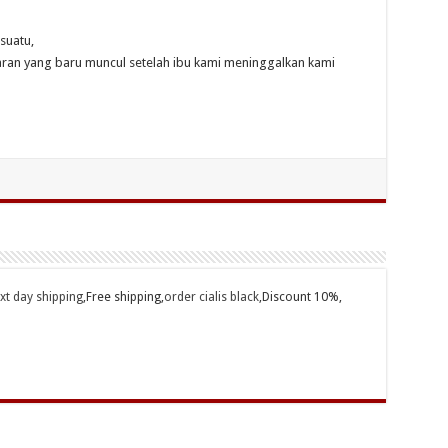
suatu,
aran yang baru muncul setelah ibu kami meninggalkan kami
ext day shipping
,Free shipping,
order cialis black
,Discount 10%,