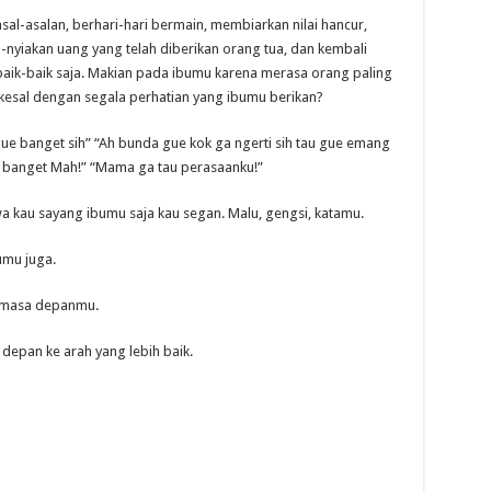
al-asalan, berhari-hari bermain, membiarkan nilai hancur,
nyiakan uang yang telah diberikan orang tua, dan kembali
k-baik saja. Makian pada ibumu karena merasa orang paling
n kesal dengan segala perhatian yang ibumu berikan?
gue banget sih” “Ah bunda gue kok ga ngerti sih tau gue emang
uk banget Mah!” “Mama ga tau perasaanku!”
kau sayang ibumu saja kau segan. Malu, gengsi, katamu.
umu juga.
n masa depanmu.
depan ke arah yang lebih baik.