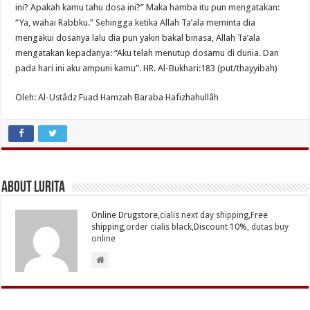
ini? Apakah kamu tahu dosa ini?” Maka hamba itu pun mengatakan:
“Ya, wahai Rabbku.” Sehingga ketika Allah Ta’ala meminta dia
mengakui dosanya lalu dia pun yakin bakal binasa, Allah Ta’ala
mengatakan kepadanya: “Aku telah menutup dosamu di dunia. Dan
pada hari ini aku ampuni kamu”. HR. Al-Bukhari:183 (put/thayyibah)
Oleh: Al-Ustâdz Fuad Hamzah Baraba Hafizhahullâh
About Lurita
Online Drugstore,
cialis next day shipping
,Free
shipping,
order cialis black
,Discount 10%,
dutas buy
online