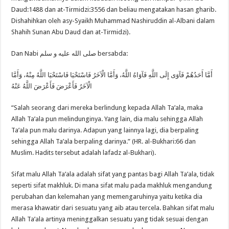
Daud:1488 dan at-Tirmidzi:3556 dan beliau mengatakan hasan gharib.
Dishahihkan oleh asy-Syaikh Muhammad Nashiruddin al-Albani dalam
Shahih Sunan Abu Daud dan at-Tirmidzi).
Dan Nabi صلى الله عليه و سلم bersabda:
أَمَّا أَحَدُهُمْ فَآوَى إِلَى اللَّهِ فَآوَاهُ اللَّهُ، وَأَمَّا الْآخَرُ فَاسْتَحْيَا فَاسْتَحْيَا اللَّهُ مِنْهُ، وَأَمَّا
الْآخَرُ فَأَعْرَضَ فَأَعْرَضَ اللَّهُ عَنْهُ
“Salah seorang dari mereka berlindung kepada Allah Ta’ala, maka
Allah Ta’ala pun melindunginya. Yang lain, dia malu sehingga Allah
Ta’ala pun malu darinya. Adapun yang lainnya lagi, dia berpaling
sehingga Allah Ta’ala berpaling darinya.” (HR. al-Bukhari:66 dan
Muslim. Hadits tersebut adalah lafadz al-Bukhari).
Sifat malu Allah Ta’ala adalah sifat yang pantas bagi Allah Ta’ala, tidak
seperti sifat makhluk. Di mana sifat malu pada makhluk mengandung
perubahan dan kelemahan yang memengaruhinya yaitu ketika dia
merasa khawatir dari sesuatu yang aib atau tercela. Bahkan sifat malu
Allah Ta’ala artinya meninggalkan sesuatu yang tidak sesuai dengan