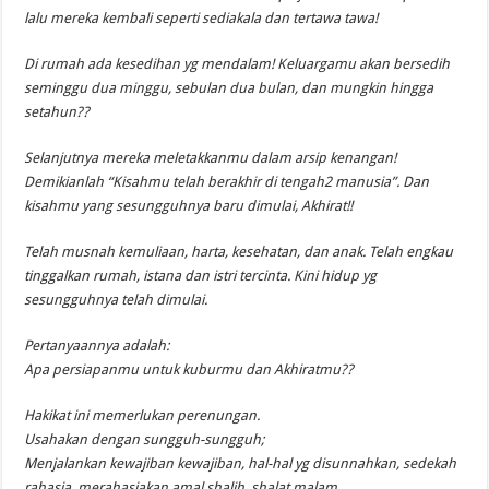
lalu mereka kembali seperti sediakala dan tertawa tawa!
Di rumah ada kesedihan yg mendalam! Keluargamu akan bersedih
seminggu dua minggu, sebulan dua bulan, dan mungkin hingga
setahun??
Selanjutnya mereka meletakkanmu dalam arsip kenangan!
Demikianlah “Kisahmu telah berakhir di tengah2 manusia”. Dan
kisahmu yang sesungguhnya baru dimulai, Akhirat!!
Telah musnah kemuliaan, harta, kesehatan, dan anak. Telah engkau
tinggalkan rumah, istana dan istri tercinta. Kini hidup yg
sesungguhnya telah dimulai.
Pertanyaannya adalah:
Apa persiapanmu untuk kuburmu dan Akhiratmu??
Hakikat ini memerlukan perenungan.
Usahakan dengan sungguh-sungguh;
Menjalankan kewajiban kewajiban, hal-hal yg disunnahkan, sedekah
rahasia, merahasiakan amal shalih, shalat malam,