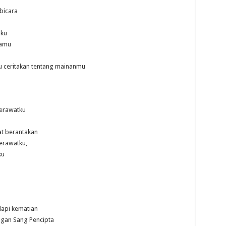
bicara
aku
mamu
 ceritakan tentang mainanmu
merawatku
t berantakan
erawatku,
ku
api kematian
ngan Sang Pencipta