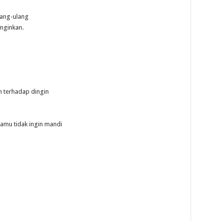
ang-ulang
nginkan.
n terhadap dingin
amu tidak ingin mandi