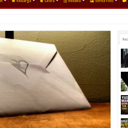
an
Keluarga
Sastra
Redaksi
Berita Foto
Rec