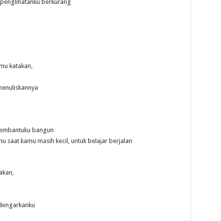
 penglihatanku berkurang
mu katakan,
menuliskannya
 membantuku bangun
 saat kamu masih kecil, untuk belajar berjalan
akan,
ndengarkanku