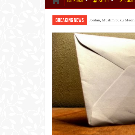
Kabar
Artikel
Catat
Breaking News
Jordan, Muslim Suku Maori
Wakaf Emas Muktamar