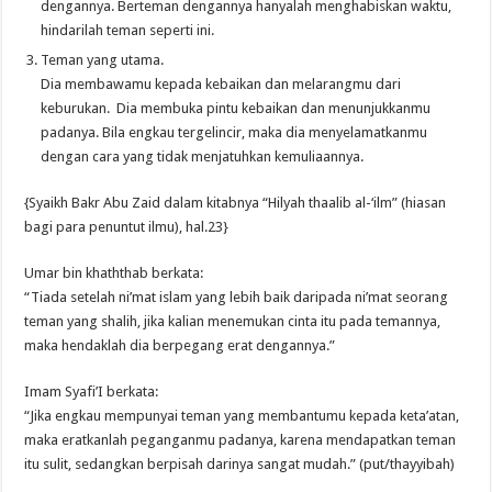
dengannya. Berteman dengannya hanyalah menghabiskan waktu,
hindarilah teman seperti ini.
Teman yang utama.
Dia membawamu kepada kebaikan dan melarangmu dari
keburukan. Dia membuka pintu kebaikan dan menunjukkanmu
padanya. Bila engkau tergelincir, maka dia menyelamatkanmu
dengan cara yang tidak menjatuhkan kemuliaannya.
{Syaikh Bakr Abu Zaid dalam kitabnya “Hilyah thaalib al-‘ilm” (hiasan
bagi para penuntut ilmu), hal.23}
Umar bin khaththab berkata:
“Tiada setelah ni’mat islam yang lebih baik daripada ni’mat seorang
teman yang shalih, jika kalian menemukan cinta itu pada temannya,
maka hendaklah dia berpegang erat dengannya.”
Imam Syafi’I berkata:
“Jika engkau mempunyai teman yang membantumu kepada keta’atan,
maka eratkanlah peganganmu padanya, karena mendapatkan teman
itu sulit, sedangkan berpisah darinya sangat mudah.” (put/thayyibah)