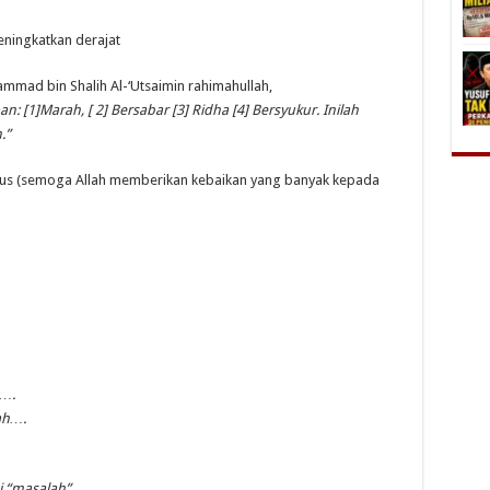
ningkatkan derajat
mmad bin Shalih Al-‘Utsaimin rahimahullah,
: [1]Marah, [ 2] Bersabar [3] Ridha [4] Bersyukur. Inilah
.”
gus (semoga Allah memberikan kebaikan yang banyak kepada
h….
ah….
i “masalah”