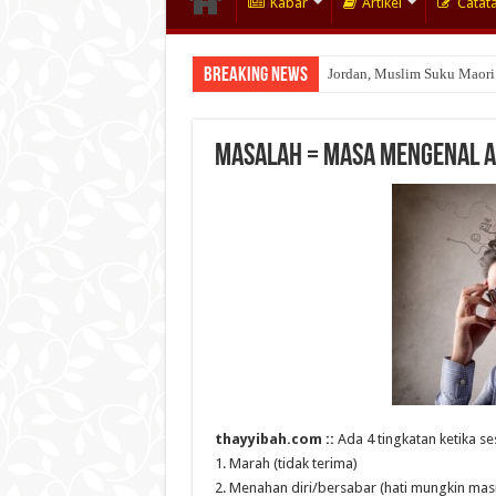
Kabar
Artikel
Catat
Breaking News
Jordan, Muslim Suku Maori
MASALAH = Masa Mengenal A
thayyibah.com ::
Ada 4 tingkatan ketika 
1. Marah (tidak terima)
2. Menahan diri/bersabar (hati mungkin masih