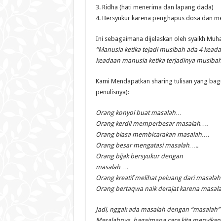
3. Ridha (hati menerima dan lapang dada)
4. Bersyukur karena penghapus dosa dan me
Ini sebagaimana dijelaskan oleh syaikh Muha
“Manusia ketika tejadi musibah ada 4 keadaan
keadaan manusia ketika terjadinya
musibah
Kami Mendapatkan sharing tulisan yang ba
penulisnya):
Orang konyol buat masalah…
Orang kerdil memperbesar masalah….
Orang biasa membicarakan masalah….
Orang besar mengatasi masalah…..
Orang bijak bersyukur dengan
masalah….
Orang kreatif melihat peluang dari masala
Orang bertaqwa naik derajat karena masal
Jadi, nggak ada masalah dengan “masalah”
Masalahnya, bagaimana cara kita menyikap