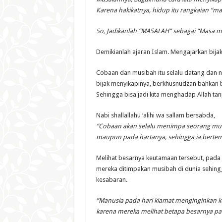
Karena hakikatnya, hidup itu rangkaian “m
So, Jadikanlah “MASALAH” sebagai “Masa me
Demikianlah ajaran Islam. Mengajarkan bij
Cobaan dan musibah itu selalu datang dan ni
bijak menyikapinya, berkhusnudzan bahkan b
Sehingga bisa jadi kita menghadap Allah ta
Nabi shallallahu ‘alihi wa sallam bersabda,
“Cobaan akan selalu menimpa seorang muk
maupun pada hartanya, sehingga ia bertem
Melihat besarnya keutamaan tersebut, pada h
mereka ditimpakan musibah di dunia sehin
kesabaran.
”Manusia pada hari kiamat menginginkan ku
karena mereka melihat betapa besarnya pah