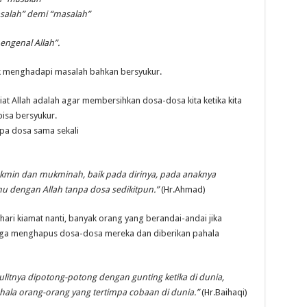
asalah” demi “masalah”
ngenal Allah”.
ak menghadapi masalah bahkan bersyukur.
at Allah adalah agar membersihkan dosa-dosa kita ketika kita
isa bersyukur.
npa dosa sama sekali
min dan mukminah, baik pada dirinya, pada anaknya
u dengan Allah tanpa dosa sedikitpun.”
(Hr.Ahmad)
ari kiamat nanti, banyak orang yang berandai-andai jika
gga menghapus dosa-dosa mereka dan diberikan pahala
litnya dipotong-potong dengan gunting ketika di dunia,
ala orang-orang yang tertimpa cobaan di dunia.”
(Hr.Baihaqi)