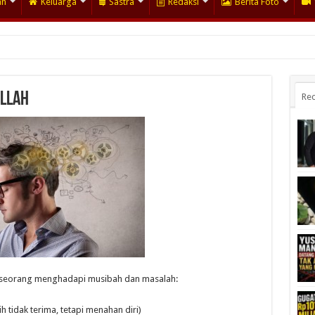
an
Keluarga
Sastra
Redaksi
Berita Foto
llah
Rec
seseorang menghadapi musibah dan masalah:
 tidak terima, tetapi menahan diri)