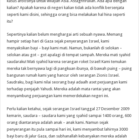
kasus arbosinya untuk wilayah Asia. Astaghfirullah. Ada apa dengan
kalian? Apakah karena di negeri kalian tidak ada konflik bersenjata
seperti kami disini, sehingga orang bisa melakukan hal hina seperti
itu?
Sepertinya kalian belum menghargai arti sebuah nyawa. Memang
hampir setiap hari di Gaza sejak penyerangan Israel, kami
menyaksikan bayi – bayi kami mati. Namun, bukanlah di selokan –
selokan atau got – got apalagi di tempat sampah. Mereka mati syahid
saudaraku! Mati syahid karena serangan roket Israel! Kami temukan
mereka tak bernyawa lagi di pangkuan ibunya, di bawah puing – puing
bangunan rumah kami yang hancur oleh serangan Zionis Israel.
Saudraku, bagi kami nilai seorang bayi adaalh aset perjuangan kami
terhadap penjajah Yahudi. Mereka adalah mata rantai yang akan
menyambung perjuangan kami memerdekakan negeri ini.
Perlu kalian ketahui, sejak serangan Israel tanggal 27 Desember 2009
kemarin, saudara – saudara kami yang syahid sampai 1400 orang, 600
orang diantaranya adalah anak – anak kami. Namun sejak
penyerangan itu pula sampai hari ini, kami menyambut lahirnya 3000
bayi baru di jalur Gaza, dan subhanallah kebanyakan mereka adalah