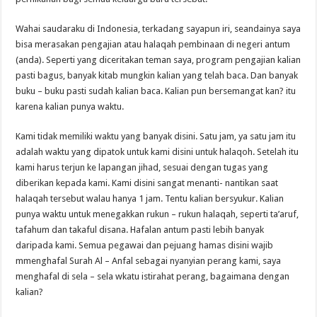
Wahai saudaraku di Indonesia, terkadang sayapun iri, seandainya saya
bisa merasakan pengajian atau halaqah pembinaan di negeri antum
(anda). Seperti yang diceritakan teman saya, program pengajian kalian
pasti bagus, banyak kitab mungkin kalian yang telah baca. Dan banyak
buku – buku pasti sudah kalian baca. Kalian pun bersemangat kan? itu
karena kalian punya waktu.
Kami tidak memiliki waktu yang banyak disini. Satu jam, ya satu jam itu
adalah waktu yang dipatok untuk kami disini untuk halaqoh. Setelah itu
kami harus terjun ke lapangan jihad, sesuai dengan tugas yang
diberikan kepada kami. Kami disini sangat menanti- nantikan saat
halaqah tersebut walau hanya 1 jam. Tentu kalian bersyukur. Kalian
punya waktu untuk menegakkan rukun – rukun halaqah, seperti ta’aruf,
tafahum dan takaful disana. Hafalan antum pasti lebih banyak
daripada kami. Semua pegawai dan pejuang hamas disini wajib
mmenghafal Surah Al – Anfal sebagai nyanyian perang kami, saya
menghafal di sela – sela wkatu istirahat perang, bagaimana dengan
kalian?