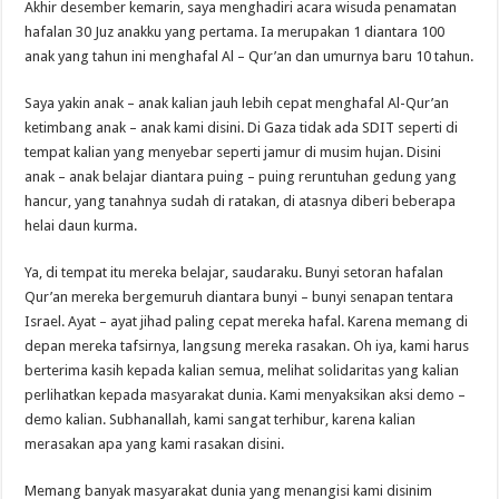
Akhir desember kemarin, saya menghadiri acara wisuda penamatan
hafalan 30 Juz anakku yang pertama. Ia merupakan 1 diantara 100
anak yang tahun ini menghafal Al – Qur’an dan umurnya baru 10 tahun.
Saya yakin anak – anak kalian jauh lebih cepat menghafal Al-Qur’an
ketimbang anak – anak kami disini. Di Gaza tidak ada SDIT seperti di
tempat kalian yang menyebar seperti jamur di musim hujan. Disini
anak – anak belajar diantara puing – puing reruntuhan gedung yang
hancur, yang tanahnya sudah di ratakan, di atasnya diberi beberapa
helai daun kurma.
Ya, di tempat itu mereka belajar, saudaraku. Bunyi setoran hafalan
Qur’an mereka bergemuruh diantara bunyi – bunyi senapan tentara
Israel. Ayat – ayat jihad paling cepat mereka hafal. Karena memang di
depan mereka tafsirnya, langsung mereka rasakan. Oh iya, kami harus
berterima kasih kepada kalian semua, melihat solidaritas yang kalian
perlihatkan kepada masyarakat dunia. Kami menyaksikan aksi demo –
demo kalian. Subhanallah, kami sangat terhibur, karena kalian
merasakan apa yang kami rasakan disini.
Memang banyak masyarakat dunia yang menangisi kami disinim