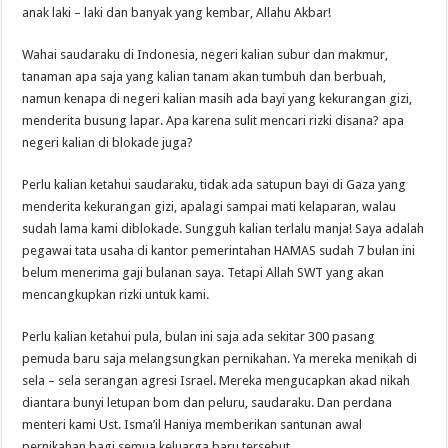
anak laki – laki dan banyak yang kembar, Allahu Akbar!
Wahai saudaraku di Indonesia, negeri kalian subur dan makmur,
tanaman apa saja yang kalian tanam akan tumbuh dan berbuah,
namun kenapa di negeri kalian masih ada bayi yang kekurangan gizi,
menderita busung lapar. Apa karena sulit mencari rizki disana? apa
negeri kalian di blokade juga?
Perlu kalian ketahui saudaraku, tidak ada satupun bayi di Gaza yang
menderita kekurangan gizi, apalagi sampai mati kelaparan, walau
sudah lama kami diblokade. Sungguh kalian terlalu manja! Saya adalah
pegawai tata usaha di kantor pemerintahan HAMAS sudah 7 bulan ini
belum menerima gaji bulanan saya. Tetapi Allah SWT yang akan
mencangkupkan rizki untuk kami.
Perlu kalian ketahui pula, bulan ini saja ada sekitar 300 pasang
pemuda baru saja melangsungkan pernikahan. Ya mereka menikah di
sela – sela serangan agresi Israel. Mereka mengucapkan akad nikah
diantara bunyi letupan bom dan peluru, saudaraku. Dan perdana
menteri kami Ust. Isma’il Haniya memberikan santunan awal
pernikahan bagi semua keluarga baru tersebut.