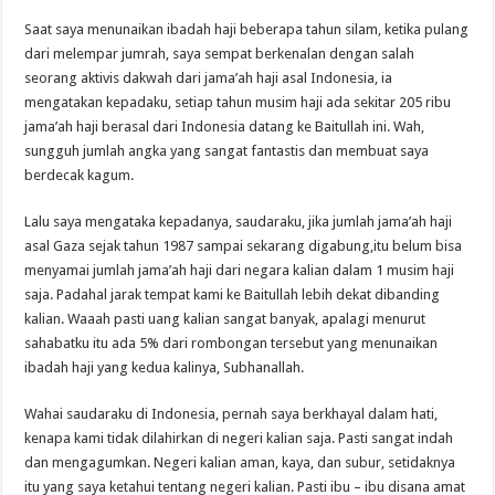
Saat saya menunaikan ibadah haji beberapa tahun silam, ketika pulang
dari melempar jumrah, saya sempat berkenalan dengan salah
seorang aktivis dakwah dari jama’ah haji asal Indonesia, ia
mengatakan kepadaku, setiap tahun musim haji ada sekitar 205 ribu
jama’ah haji berasal dari Indonesia datang ke Baitullah ini. Wah,
sungguh jumlah angka yang sangat fantastis dan membuat saya
berdecak kagum.
Lalu saya mengataka kepadanya, saudaraku, jika jumlah jama’ah haji
asal Gaza sejak tahun 1987 sampai sekarang digabung,itu belum bisa
menyamai jumlah jama’ah haji dari negara kalian dalam 1 musim haji
saja. Padahal jarak tempat kami ke Baitullah lebih dekat dibanding
kalian. Waaah pasti uang kalian sangat banyak, apalagi menurut
sahabatku itu ada 5% dari rombongan tersebut yang menunaikan
ibadah haji yang kedua kalinya, Subhanallah.
Wahai saudaraku di Indonesia, pernah saya berkhayal dalam hati,
kenapa kami tidak dilahirkan di negeri kalian saja. Pasti sangat indah
dan mengagumkan. Negeri kalian aman, kaya, dan subur, setidaknya
itu yang saya ketahui tentang negeri kalian. Pasti ibu – ibu disana amat