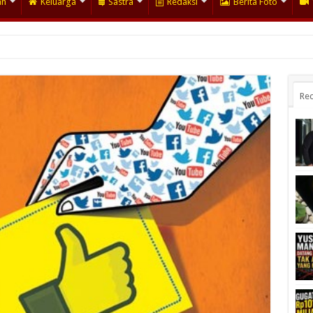
an
Keluarga
Sastra
Redaksi
Berita Foto
Rec