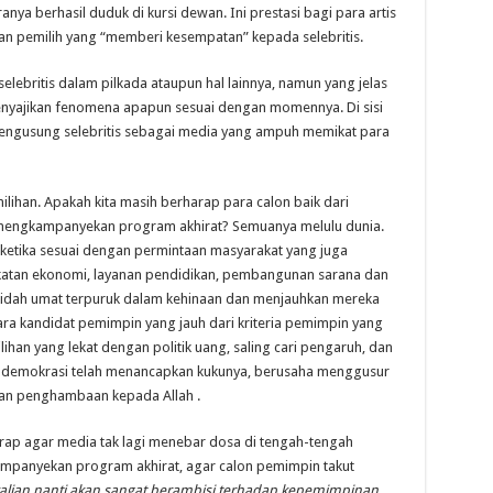
ranya berhasil duduk di kursi dewan. Ini prestasi bagi para artis
n pemilih yang “memberi kesempatan” kepada selebritis.
 selebritis dalam pilkada ataupun hal lainnya, namun yang jelas
menyajikan fenomena apapun sesuai dengan momennya. Di sisi
 mengusung selebritis sebagai media yang ampuh memikat para
ilihan. Apakah kita masih berharap para calon baik dari
i mengkampanyekan program akhirat? Semuanya melulu dunia.
u ketika sesuai dengan permintaan masyarakat yang juga
atan ekonomi, layanan pendidikan, pembangunan sarana dan
kidah umat terpuruk dalam kehinaan dan menjauhkan mereka
ara kandidat pemimpin yang jauh dari kriteria pemimpin yang
lihan yang lekat dengan politik uang, saling cari pengaruh, dan
m demokrasi telah menancapkan kukunya, berusaha menggusur
atian penghambaan kepada Allah
.
harap agar media tak lagi menebar dosa di tengah-tengah
kampanyekan program akhirat, agar calon pemimpin takut
lian nanti akan sangat berambisi
terhadap kepemimpinan,