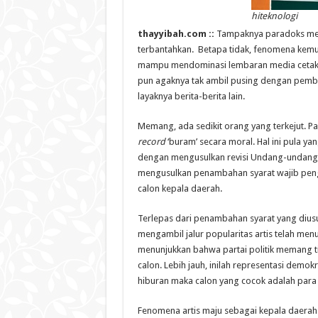
hiteknologi
thayyibah.com ::
Tampaknya paradoks med
terbantahkan. Betapa tidak, fenomena kemun
mampu mendominasi lembaran media cetak d
pun agaknya tak ambil pusing dengan pemb
layaknya berita-berita lain.
Memang, ada sedikit orang yang terkejut. Pa
record
‘buram’ secara moral. Hal ini pula 
dengan mengusulkan revisi Undang-undang 
mengusulkan penambahan syarat wajib penga
calon kepala daerah.
Terlepas dari penambahan syarat yang diusul
mengambil jalur popularitas artis telah men
menunjukkan bahwa partai politik memang t
calon. Lebih jauh, inilah representasi demo
hiburan maka calon yang cocok adalah para
Fenomena artis maju sebagai kepala daerah 