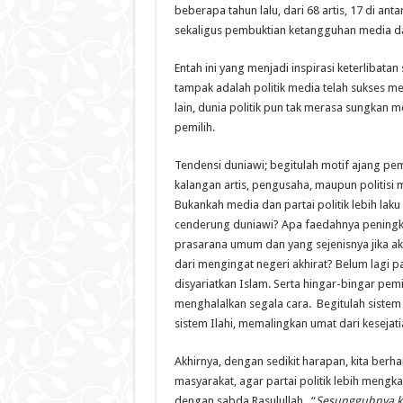
beberapa tahun lalu, dari 68 artis, 17 di anta
sekaligus pembuktian ketangguhan media da
Entah ini yang menjadi inspirasi keterlibatan
tampak adalah politik media telah sukses 
lain, dunia politik pun tak merasa sungkan
pemilih.
Tendensi duniawi; begitulah motif ajang pem
kalangan artis, pengusaha, maupun politis
Bukankah media dan partai politik lebih lak
cenderung duniawi? Apa faedahnya peningk
prasarana umum dan yang sejenisnya jika a
dari mengingat negeri akhirat? Belum lagi p
disyariatkan Islam. Serta hingar-bingar pemi
menghalalkan segala cara. Begitulah siste
sistem Ilahi, memalingkan umat dari kesej
Akhirnya, dengan sedikit harapan, kita ber
masyarakat, agar partai politik lebih meng
dengan sabda Rasulullah
, “
Sesungguhnya ka