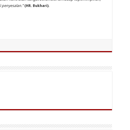
i penyesalan.”
(HR. Bukhari)
.