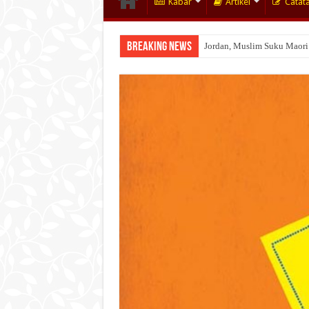
Kabar
Artikel
Catat
Breaking News
Jordan, Muslim Suku Maori
Wakaf Emas Muktamar