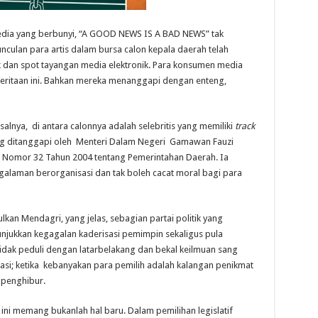
ia yang berbunyi, “A GOOD NEWS IS A BAD NEWS” tak
culan para artis dalam bursa calon kepala daerah telah
an spot tayangan media elektronik. Para konsumen media
eritaan ini. Bahkan mereka menanggapi dengan enteng,
salnya, di antara calonnya adalah selebritis yang memiliki
track
yang ditanggapi oleh Menteri Dalam Negeri Gamawan Fauzi
Nomor 32 Tahun 2004 tentang Pemerintahan Daerah. Ia
laman berorganisasi dan tak boleh cacat moral bagi para
kan Mendagri, yang jelas, sebagian partai politik yang
unjukkan kegagalan kaderisasi pemimpin sekaligus pula
idak peduli dengan latarbelakang dan bekal keilmuan sang
krasi; ketika kebanyakan para pemilih adalah kalangan penikmat
 penghibur.
ini memang bukanlah hal baru. Dalam pemilihan legislatif