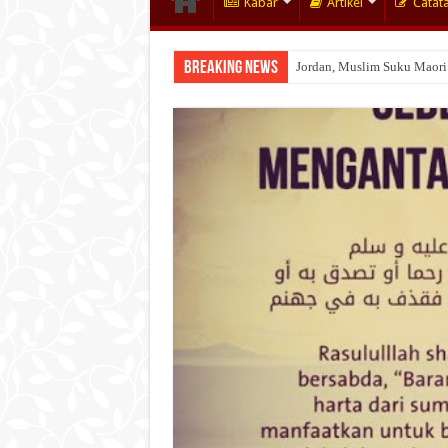
Kabar
Artikel
Catat
Breaking News
Jordan, Muslim Suku Maori
Wakaf Emas Muktamar