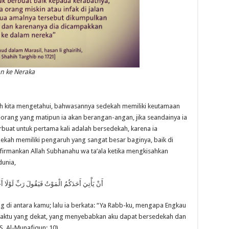
n ke Neraka
h kita mengetahui, bahwasannya sedekah memiliki keutamaan
orang yang matipun ia akan berangan-angan, jika seandainya ia
buat untuk pertama kali adalah bersedekah, karena ia
kah memiliki pengaruh yang sangat besar baginya, baik di
firmankan Allah Subhanahu wa ta’ala ketika mengkisahkan
unia,
أَنْ يَأْتِيَ أَحَدَكُمُ الْمَوْتُ فَيَقُولَ رَبِّ لَوْلَا أ
g di antara kamu; lalu ia berkata: “Ya Rabb-ku, mengapa Engkau
aktu yang dekat, yang menyebabkan aku dapat bersedekah dan
. Al-Munafiqun: 10)