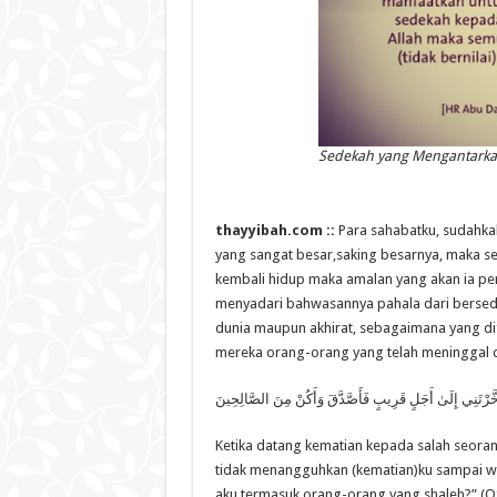
Sedekah yang Mengantarka
thayyibah.com ::
Para sahabatku, sudahka
yang sangat besar,saking besarnya, maka se
kembali hidup maka amalan yang akan ia per
menyadari bahwasannya pahala dari bersede
dunia maupun akhirat, sebagaimana yang di
mereka orang-orang yang telah meninggal d
َخَّرْتَنِي إِلَىٰ أَجَلٍ قَرِيبٍ فَأَصَّدَّقَ وَأَكُنْ مِنَ الصَّالِحِينَ
Ketika datang kematian kepada salah seoran
tidak menangguhkan (kematian)ku sampai w
aku termasuk orang-orang yang shaleh?” (QS