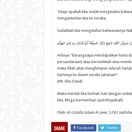
Tetapi apakah kita sudah mengetahui bahwa
mengantarkan kita ke neraka,
Sudahkah kita mengetahui bahwasannya Nabi 
ِيْ سَبِيْلِ اللهِ جَمَعَ ذلِكَ جَمِيْعًا ثُمَّ قَذَفَ بِهِ فِيْ جَهَنَّمَ
Artinya: “Barangsiapa mendapatkan harta da
persaudaraan) atau bersedekah atau membela
maka Allah akan menghimpun seluruh harta
hartanya ke dalam neraka Jahanam”.
(HR. Abu Daud)
Maka marilah kita berhati-hati dengan sedek
kita. Moga bermanfaat. (put/thayyibah)
Oleh: Al-Ustâdz Adam Al-Jawi, S.Pd.I Hafizha
Facebook
Twitter
Share