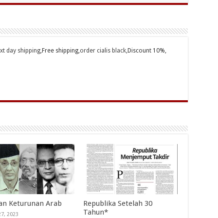
ext day shipping
,Free shipping,
order cialis black
,Discount 10%,
an Keturunan Arab
Republika Setelah 30
Tahun*
27, 2023