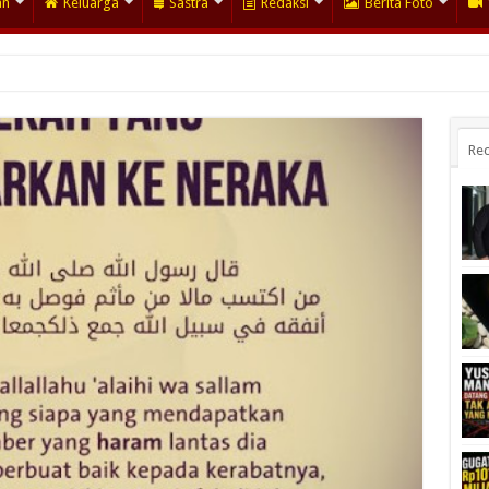
an
Keluarga
Sastra
Redaksi
Berita Foto
Rec