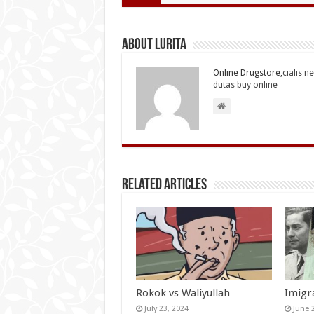
About Lurita
Online Drugstore,
cialis n
dutas buy online
Related Articles
Rokok vs Waliyullah
Imigr
July 23, 2024
June 