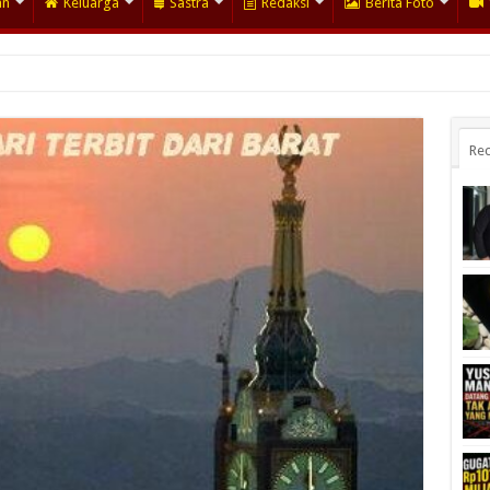
an
Keluarga
Sastra
Redaksi
Berita Foto
Rec