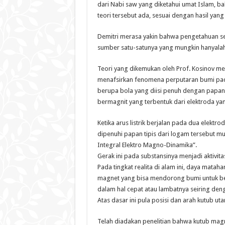
dari Nabi saw yang diketahui umat Islam, b
teori tersebut ada, sesuai dengan hasil yang
Demitri merasa yakin bahwa pengetahuan sepe
sumber satu-satunya yang mungkin hanyalah 
Teori yang dikemukan oleh Prof. Kosinov me
menafsirkan fenomena perputaran bumi pad
berupa bola yang diisi penuh dengan papan 
bermagnit yang terbentuk dari elektroda ya
Ketika arus listrik berjalan pada dua elek
dipenuhi papan tipis dari logam tersebut m
Integral Elektro Magno-Dinamika”.
Gerak ini pada substansinya menjadi aktivi
Pada tingkat realita di alam ini, daya mata
magnet yang bisa mendorong bumi untuk be
dalam hal cepat atau lambatnya seiring deng
Atas dasar ini pula posisi dan arah kutub ut
Telah diadakan penelitian bahwa kutub mag