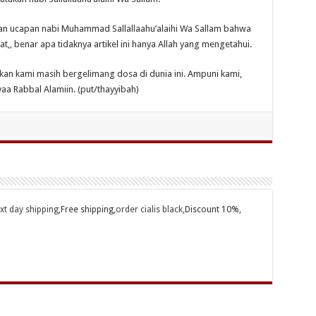
an ucapan nabi Muhammad Sallallaahu’alaihi Wa Sallam bahwa
at,, benar apa tidaknya artikel ini hanya Allah yang mengetahui.
an kami masih bergelimang dosa di dunia ini. Ampuni kami,
aa Rabbal Alamiin. (put/thayyibah)
ext day shipping
,Free shipping,
order cialis black
,Discount 10%,