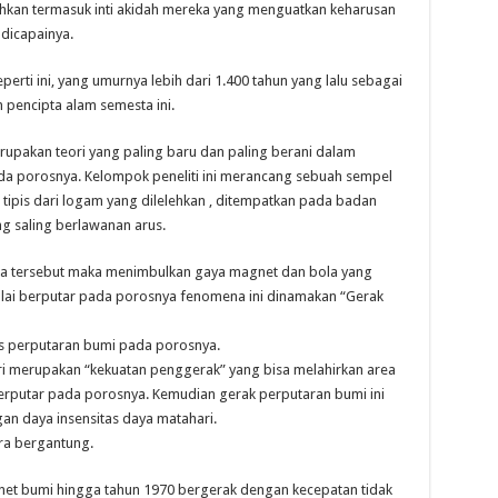
ahkan termasuk inti akidah mereka yang menguatkan keharusan
 dicapainya.
rti ini, yang umurnya lebih dari 1.400 tahun yang lalu sebagai
pencipta alam semesta ini.
rupakan teori yang paling baru dan paling berani dalam
a porosnya. Kelompok peneliti ini merancang sebuah sempel
tipis dari logam yang dilelehkan , ditempatkan pada badan
ng saling berlawanan arus.
troda tersebut maka menimbulkan gaya magnet dan bola yang
ulai berputar pada porosnya fenomena ini dinamakan “Gerak
tas perputaran bumi pada porosnya.
hari merupakan “kekuatan penggerak” yang bisa melahirkan area
rputar pada porosnya. Kemudian gerak perputaran bumi ini
an daya insensitas daya matahari.
ara bergantung.
net bumi hingga tahun 1970 bergerak dengan kecepatan tidak