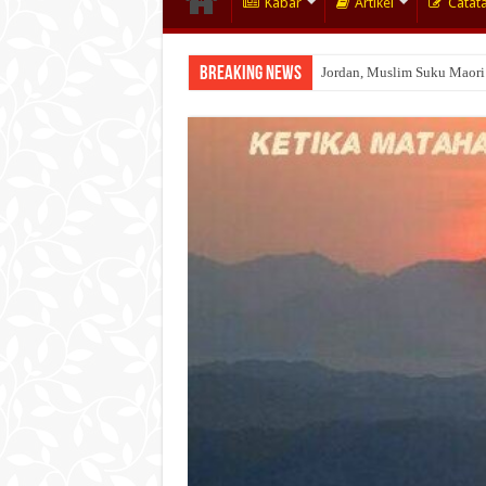
Kabar
Artikel
Catat
Breaking News
Jordan, Muslim Suku Maori
Wakaf Emas Muktamar