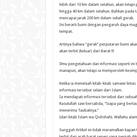
lebih dari 10 km dalam setahun, akan tetapi
hingga 40 km dalam setahun. Bahkan pada t
mencapai jarak 200 km dalam sekali gerak.
Ini berarti bumi dengan pengaruh daya mag
tempat.
Artinya bahwa “gerak” perputaran bumi aka
akan terbit (keluar) dari Barat !!!
Ilmu pengetahuan dan informasi seperti ini 
manapun, akan tetapi ia memperoleh kesimpul
Ketika ia menelaah kitab-kitab samawi lint
informasi tersebut selain dari Islam.
Ia mendapati informasi tersebut dari sebua
Rasulullah saw bersabda, ”Siapa yang bertau
menerima Taubatnya.”
(dari kitab Islam wa Qishshah). Wallahu ala
Sungguh Artikel ini tidak meramalkan kapan
terbit dari arah barat seperi yang pernah dik