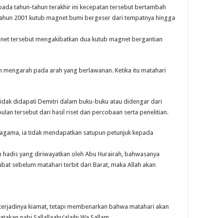
 pada tahun-tahun terakhir ini kecepatan tersebut bertambah
ahun 2001 kutub magnet bumi bergeser dari tempatnya hingga
net tersebut mengakibatkan dua kutub magnet bergantian
n mengarah pada arah yang berlawanan. Ketika itu matahari
tidak didapati Demitri dalam buku-buku atau didengar dari
an tersebut dari hasil riset dan percobaan serta penelitian.
as agama, ia tidak mendapatkan satupun petunjuk kepada
h hadis yang diriwayatkan oleh Abu Hurairah, bahwasanya
bat sebelum matahari terbit dari Barat, maka Allah akan
m
 terjadinya kiamat, tetapi membenarkan bahwa matahari akan
atakan nabi Sallallaahu’alaihi Wa Sallam.