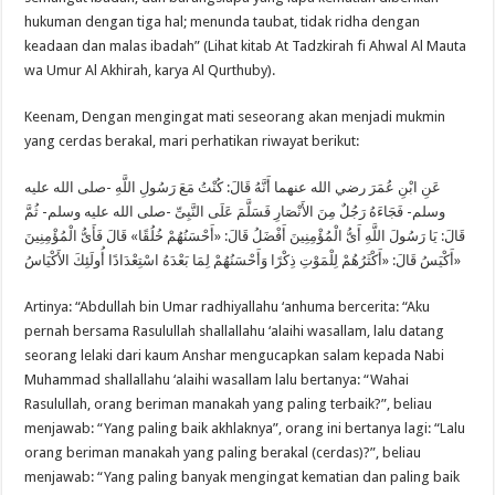
hukuman dengan tiga hal; menunda taubat, tidak ridha dengan
keadaan dan malas ibadah” (Lihat kitab At Tadzkirah fi Ahwal Al Mauta
wa Umur Al Akhirah, karya Al Qurthuby).
Keenam, Dengan mengingat mati seseorang akan menjadi mukmin
yang cerdas berakal, mari perhatikan riwayat berikut:
عَنِ ابْنِ عُمَرَ رضي الله عنهما أَنَّهُ قَالَ: كُنْتُ مَعَ رَسُولِ اللَّهِ -صلى الله عليه
وسلم- فَجَاءَهُ رَجُلٌ مِنَ الأَنْصَارِ فَسَلَّمَ عَلَى النَّبِىِّ -صلى الله عليه وسلم- ثُمَّ
قَالَ: يَا رَسُولَ اللَّهِ أَىُّ الْمُؤْمِنِينَ أَفْضَلُ قَالَ: «أَحْسَنُهُمْ خُلُقًا» قَالَ فَأَىُّ الْمُؤْمِنِينَ
أَكْيَسُ قَالَ: «أَكْثَرُهُمْ لِلْمَوْتِ ذِكْرًا وَأَحْسَنُهُمْ لِمَا بَعْدَهُ اسْتِعْدَادًا أُولَئِكَ الأَكْيَاسُ»
Artinya: “Abdullah bin Umar radhiyallahu ‘anhuma bercerita: “Aku
pernah bersama Rasulullah shallallahu ‘alaihi wasallam, lalu datang
seorang lelaki dari kaum Anshar mengucapkan salam kepada Nabi
Muhammad shallallahu ‘alaihi wasallam lalu bertanya: “Wahai
Rasulullah, orang beriman manakah yang paling terbaik?”, beliau
menjawab: “Yang paling baik akhlaknya”, orang ini bertanya lagi: “Lalu
orang beriman manakah yang paling berakal (cerdas)?”, beliau
menjawab: “Yang paling banyak mengingat kematian dan paling baik