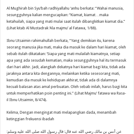
Al Mughirah bin Syu’bah radhiyallahu ‘anhu berkata: “Wahai manusia,
sesungguhnya kalian mengucapkan: “Kiamat, kiamat…maka
ketahuilah, siapa yang mati mulai saat itulah dibangkitkan kiamat dia.”
(Lihat kitab Al Mustadrak ‘Ala majmu’ al Fatawa, 1/88).
Ibnu Utsaimin rahimahullah berkata, “Yang demikian itu, karena
seorang manusia jika mati, maka dia masuk ke dalam hari kiamat, oleh
sebab itulah dikatakan: ‘Siapa yang mati mulailah kiamatnya, setiap
apa yang ada sesudah kematian, maka sesungguhnya hal itu termasuk
dari hari akhir. Jadi, alangkah dekatnya hari kiamat bagi kita, tidak ada
jaraknya antara kita dengannya, melainkan ketika sesesorang mati,
kemudian dia masuk ke kehidupan akhirat, tidak ada di dalamnya
kecuali balasan atas amal perbuatan. Oleh sebab inilah, harus bagi kita
untuk memperhatikan poin penting ini.” (Lihat Majmu’ fatawa wa Rasa-
il Ibnu Utsaimin, 8/474).
Kelima, Dengan mengingat mati melapangkan dada, menambah
ketinggian frekuensi ibadah
عن أنس بن مالك رضي الله عنه قال: قال رسول الله صلى الله عليه وسلم: