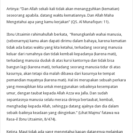
Artinya: “Dan Allah sekali-kali tidak akan menangguhkan (kematian)
seseorang apabila. datang waktu kematiannya. Dan Allah Maha
Mengetahui apa yang kamu kerjakan” (QS. Al Munafiqun: 11).
Ibnu Utsaimin rahimahullah berkata, “Renungkanlah wahai manusia,
(sebenarnya) kamu akan dapati dirimu dalam bahaya, karena kematian
tidak ada batas waktu yang kita ketahui, terkadang seorang manusia
keluar dari rumahnya dan tidak kembali kepadanya (karena mati),
terkadang manusia duduk di atas kursi kantornya dan tidak bisa
bangun lagi (karena mati), terkadang seorang manusia tidur di atas
kasurnya, akan tetapi dia malah dibawa dari kasurnya ke tempat
pemandian mayatnya (karena mati). Hal ini merupakan sebuah perkara
yang mewajibkan kita untuk menggunakan sebaiknya kesempatan
umur, dengan taubat kepada Allah Azza wa Jalla. Dan sudah
sepantasnya manusia selalu merasa dirinya bertaubat, kembali,
menghadap kepada Allah, sehingga datang ajalnya dan dia dalam
sebaik-baiknya keadaan yang diinginkan.” (Lihat Majmu’ fatawa wa
Rasa-il Ibnu Utsaimin, 8/474).
Ketiga, Maut tidak ada yang mengetahui kapan datangnya melainkan