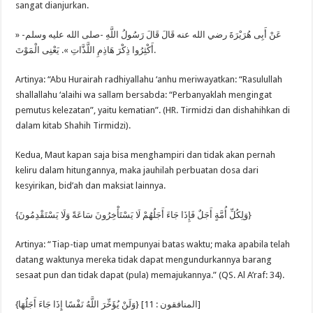
sangat dianjurkan.
عَنْ أَبِى هُرَيْرَةَ رضي الله عنه قَالَ قَالَ رَسُولُ اللَّهِ -صلى الله عليه وسلم- «
أَكْثِرُوا ذِكْرَ هَاذِمِ اللَّذَّاتِ ». يَعْنِى الْمَوْتَ.
Artinya: “Abu Hurairah radhiyallahu ‘anhu meriwayatkan: “Rasulullah
shallallahu ‘alaihi wa sallam bersabda: “Perbanyaklah mengingat
pemutus kelezatan”, yaitu kematian”. (HR. Tirmidzi dan dishahihkan di
dalam kitab Shahih Tirmidzi).
Kedua, Maut kapan saja bisa menghampiri dan tidak akan pernah
keliru dalam hitungannya, maka jauhilah perbuatan dosa dari
kesyirikan, bid’ah dan maksiat lainnya.
{وَلِكُلِّ أُمَّةٍ أَجَلٌ فَإِذَا جَاءَ أَجَلُهُمْ لَا يَسْتَأْخِرُونَ سَاعَةً وَلَا يَسْتَقْدِمُونَ}
Artinya: “Tiap-tiap umat mempunyai batas waktu; maka apabila telah
datang waktunya mereka tidak dapat mengundurkannya barang
sesaat pun dan tidak dapat (pula) memajukannya.” (QS. Al A’raf: 34).
{وَلَنْ يُؤَخِّرَ اللَّهُ نَفْسًا إِذَا جَاءَ أَجَلُهَا} [المنافقون : 11]