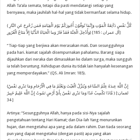
Allah Ta’ala semata, tetapi dia pasti mendatangi setiap yang
bernyawa, maka jauhilah hal-hal yang tidak bermanfaat selama hidup.
( كُلُّ نَفْسٍ ذَآئِقَةُ الْمَوْتِ وَإِنَّمَا تُوَفَّوْنَ أُجُورَكُمْ يَوْمَ الْقِيَامَةِ فَمَن زُحْزِحَ عَنِ النَّارِ
وَأُدْخِلَ الْجَنَّةَ فَقَدْ فَازَ وَما الْحَيَاةُ الدُّنْيَا إِلاَّ مَتَاعُ الْغُرُورِ) [آل عمران : 185]
“Tiap-tiap yang berjiwa akan merasakan mati. Dan sesungguhnya
pada hari. kiamat sajalah disempurnakan pahalamu. Barang siapa
dijauhkan dari neraka dan dimasukkan ke dalam surga, maka sungguh
ia telah beruntung. Kehidupan dunia itu tidak lain hanyalah kesenangan
yang memperdayakan.” (QS. Ali Imran: 185).
(إِنَّ اللَّهَ عِندَهُ عِلْمُ السَّاعَةِ وَيُنَزِّلُ الْغَيْثَ وَيَعْلَمُ مَا فِي الْأَرْحَامِ وَمَا تَدْرِي نَفْسٌ
مَّاذَا تَكْسِبُ غَدًا وَمَا تَدْرِي نَفْسٌ بِأَيِّ أَرْضٍ تَمُوتُ إِنَّ اللَّهَ عَلِيمٌ خَبِيرٌ ) [لقمان:
34 ]
Artinya: “Sesungguhnya Allah, hanya pada sisi-Nya sajalah
pengetahuan tentang Hari Kiamat; dan Dia-lah Yang menurunkan
hujan, dan mengetahui apa yang ada dalam rahim. Dan tiada seorang
pun yang dapat mengetahui (dengan pasti) apa yang akan