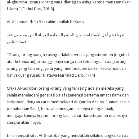
al-ghuroba’ (orang-orang yang dianggap asing karena mengamalkan
Islam).” [Fathul Bari, 7/6-8]
Al-‘Allaamah Ibnu Baz rahimahullah berkata,
الغرباء هم أهل الاستقامة ، وان الجنة والسعادة للغرباء الذين يصلحون عند
فساد الناس
“Orang-orang yang terasing adalah mereka yang istiqomah (teguh di
atas kebenaran), sesungguhnya surga dan kebahagiaan bagi orang-
orang yang terasing, yaitu yang membuat perbaikan ketika manusia
banyak yang rusak.” [Fatawa Nur ‘alad Darb, 1/14]
Maka Al-Guroba’, orang-orang yang terasing adalah mereka yang
selalu meneladani generasi Salaf (generasi pertama umat Islam) dan
istiqomah, dengan cara: mempelajari Al-Qur’an dan As-Sunnah sesuai
pemahaman Salaf, berusaha mengamalkannya dengan baik,
mengajarkannya kepada orang lain, sabar dan istiqomah di atasnya
sampai akhir hayat.
Inilah empat sifat Al-Ghuroba’ yang hendaklah selalu ditingkatkan dan