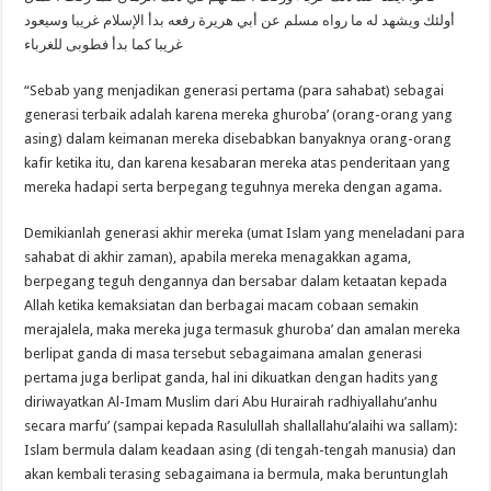
أولئك ويشهد له ما رواه مسلم عن أبي هريرة رفعه بدأ الإسلام غريبا وسيعود
غريبا كما بدأ فطوبى للغرباء
“Sebab yang menjadikan generasi pertama (para sahabat) sebagai
generasi terbaik adalah karena mereka ghuroba’ (orang-orang yang
asing) dalam keimanan mereka disebabkan banyaknya orang-orang
kafir ketika itu, dan karena kesabaran mereka atas penderitaan yang
mereka hadapi serta berpegang teguhnya mereka dengan agama.
Demikianlah generasi akhir mereka (umat Islam yang meneladani para
sahabat di akhir zaman), apabila mereka menagakkan agama,
berpegang teguh dengannya dan bersabar dalam ketaatan kepada
Allah ketika kemaksiatan dan berbagai macam cobaan semakin
merajalela, maka mereka juga termasuk ghuroba’ dan amalan mereka
berlipat ganda di masa tersebut sebagaimana amalan generasi
pertama juga berlipat ganda, hal ini dikuatkan dengan hadits yang
diriwayatkan Al-Imam Muslim dari Abu Hurairah radhiyallahu’anhu
secara marfu’ (sampai kepada Rasulullah shallallahu’alaihi wa sallam):
Islam bermula dalam keadaan asing (di tengah-tengah manusia) dan
akan kembali terasing sebagaimana ia bermula, maka beruntunglah