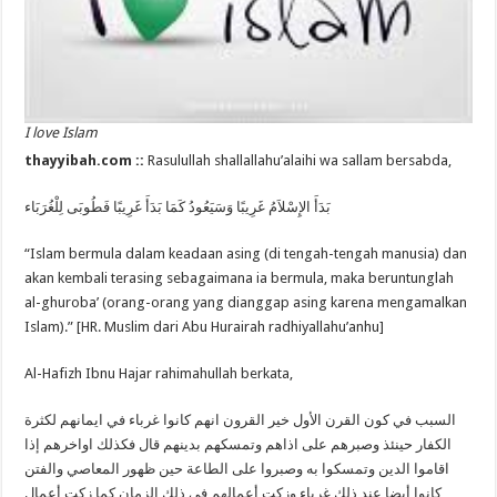
I love Islam
thayyibah.com ::
Rasulullah shallallahu’alaihi wa sallam bersabda,
بَدَأَ الإِسْلاَمُ غَرِيبًا وَسَيَعُودُ كَمَا بَدَأَ غَرِيبًا فَطُوبَى لِلْغُرَبَاء
“Islam bermula dalam keadaan asing (di tengah-tengah manusia) dan
akan kembali terasing sebagaimana ia bermula, maka beruntunglah
al-ghuroba’ (orang-orang yang dianggap asing karena mengamalkan
Islam).” [HR. Muslim dari Abu Hurairah radhiyallahu’anhu]
Al-Hafizh Ibnu Hajar rahimahullah berkata,
السبب في كون القرن الأول خير القرون انهم كانوا غرباء في ايمانهم لكثرة
الكفار حينئذ وصبرهم على اذاهم وتمسكهم بدينهم قال فكذلك اواخرهم إذا
اقاموا الدين وتمسكوا به وصبروا على الطاعة حين ظهور المعاصي والفتن
كانوا أيضا عند ذلك غرباء وزكت أعمالهم في ذلك الزمان كما زكت أعمال