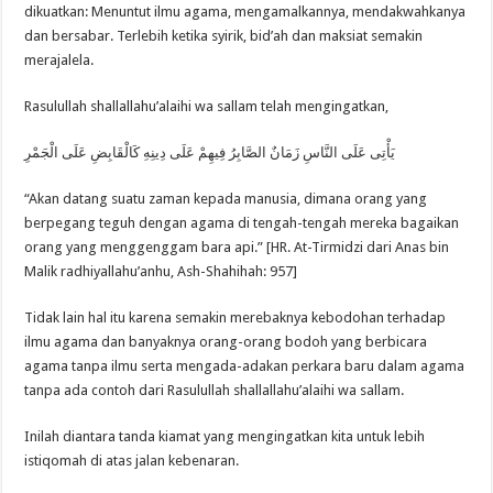
dikuatkan: Menuntut ilmu agama, mengamalkannya, mendakwahkanya
dan bersabar. Terlebih ketika syirik, bid’ah dan maksiat semakin
merajalela.
Rasulullah shallallahu’alaihi wa sallam telah mengingatkan,
يَأْتِى عَلَى النَّاسِ زَمَانٌ الصَّابِرُ فِيهِمْ عَلَى دِينِهِ كَالْقَابِضِ عَلَى الْجَمْرِ
“Akan datang suatu zaman kepada manusia, dimana orang yang
berpegang teguh dengan agama di tengah-tengah mereka bagaikan
orang yang menggenggam bara api.” [HR. At-Tirmidzi dari Anas bin
Malik radhiyallahu’anhu, Ash-Shahihah: 957]
Tidak lain hal itu karena semakin merebaknya kebodohan terhadap
ilmu agama dan banyaknya orang-orang bodoh yang berbicara
agama tanpa ilmu serta mengada-adakan perkara baru dalam agama
tanpa ada contoh dari Rasulullah shallallahu’alaihi wa sallam.
Inilah diantara tanda kiamat yang mengingatkan kita untuk lebih
istiqomah di atas jalan kebenaran.