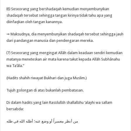
⑹ Seseorang yang bershadaqah kemudian menyembunyikan
shadaqah tersebut sehingga tangan kirinya tidak tahu apa yang
diinfaqkan oleh tangan kanannya.
⇒ Maksudnya, dia menyembunyikan shadaqah tersebut sehingga jauh
dari pandangan manusia dan pendengaran mereka.
⑺ Seseorang yang mengingat Allãh dalam keadaan sendiri kemudian
matanya meneteskan air mata karena takut kepada Allãh Subhânahu
wa Ta’âla.”
(Hadits shahih riwayat Bukhari dan juga Muslim.)
Tujuh golongan di atas bukanlah pembatasan.
Di dalam hadits yang lain Rasūlullāh shallallāhu ‘alayhi wa sallam
bersabda:
من أنظر معسراً أو وضع عنه؛ أظله الله في ظله