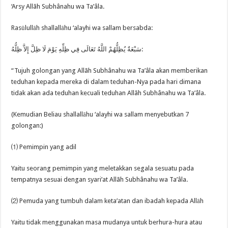
‘Arsy Allãh Subhânahu wa Ta’âla.
Rasūlullāh shallallāhu ‘alayhi wa sallam bersabda:
سَبْعَةٌ يُظِلُّهُمْ اللَّهُ تَعَالَى فِي ظِلِّهِ يَوْمَ لَا ظِلَّ إِلاَّ ظِلُّهُ:
“Tujuh golongan yang Allãh Subhânahu wa Ta’âla akan memberikan
teduhan kepada mereka di dalam teduhan-Nya pada hari dimana
tidak akan ada teduhan kecuali teduhan Allãh Subhânahu wa Ta’âla.
(Kemudian Beliau shallallāhu ‘alayhi wa sallam menyebutkan 7
golongan:)
⑴ Pemimpin yang adil
Yaitu seorang pemimpin yang meletakkan segala sesuatu pada
tempatnya sesuai dengan syari’at Allãh Subhânahu wa Ta’âla.
⑵ Pemuda yang tumbuh dalam keta’atan dan ibadah kepada Allāh
Yaitu tidak menggunakan masa mudanya untuk berhura-hura atau