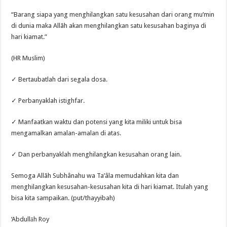
“Barang siapa yang menghilangkan satu kesusahan dari orang mu’min
di dunia maka Allãh akan menghilangkan satu kesusahan baginya di
hari kiamat.”
(HR Muslim)
✓ Bertaubatlah dari segala dosa.
✓ Perbanyaklah istighfar.
✓ Manfaatkan waktu dan potensi yang kita miliki untuk bisa
mengamalkan amalan-amalan di atas.
✓ Dan perbanyaklah menghilangkan kesusahan orang lain.
Semoga Allãh Subhânahu wa Ta’âla memudahkan kita dan
menghilangkan kesusahan-kesusahan kita di hari kiamat. Itulah yang
bisa kita sampaikan. (put/thayyibah)
‘Abdullāh Roy