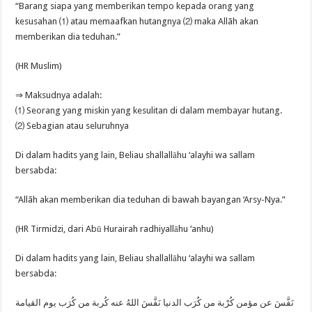
“Barang siapa yang memberikan tempo kepada orang yang
kesusahan ⑴ atau memaafkan hutangnya ⑵ maka Allãh akan
memberikan dia teduhan.”
(HR Muslim)
⇒ Maksudnya adalah:
⑴ Seorang yang miskin yang kesulitan di dalam membayar hutang.
⑵ Sebagian atau seluruhnya
Di dalam hadits yang lain, Beliau shallallāhu ‘alayhi wa sallam
bersabda:
“Allãh akan memberikan dia teduhan di bawah bayangan ‘Arsy-Nya.”
(HR Tirmidzi, dari Abū Hurairah radhiyallāhu ‘anhu)
Di dalam hadits yang lain, Beliau shallallāhu ‘alayhi wa sallam
bersabda:
نَفَّسَ عن مؤمن كُرْبة من كُرَب الدنيا نَفَّسَ اللهُ عنه كُربة من كُرَب يوم القيامة