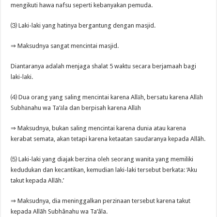
mengikuti hawa nafsu seperti kebanyakan pemuda.
⑶ Laki-laki yang hatinya bergantung dengan masjid.
⇒ Maksudnya sangat mencintai masjid.
Diantaranya adalah menjaga shalat 5 waktu secara berjamaah bagi
laki-laki.
⑷ Dua orang yang saling mencintai karena Allāh, bersatu karena Allāh
Subhānahu wa Ta’āla dan berpisah karena Allāh
⇒ Maksudnya, bukan saling mencintai karena dunia atau karena
kerabat semata, akan tetapi karena ketaatan saudaranya kepada Allãh.
⑸ Laki-laki yang diajak berzina oleh seorang wanita yang memiliki
kedudukan dan kecantikan, kemudian laki-laki tersebut berkata: ‘Aku
takut kepada Allãh.’
⇒ Maksudnya, dia meninggalkan perzinaan tersebut karena takut
kepada Allãh Subhânahu wa Ta’âla.