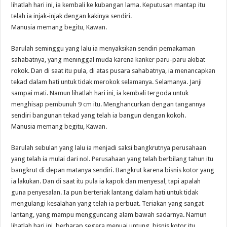
lihatlah hari ini, ia kembali ke kubangan lama. Keputusan mantap itu
telah ia injak-injak dengan kakinya sendiri.
Manusia memang begitu, Kawan.
Barulah seminggu yang lalu ia menyaksikan sendiri pemakaman
sahabatnya, yang meninggal muda karena kanker paru-paru akibat
rokok. Dan di saat itu pula, di atas pusara sahabatnya, ia menancapkan
tekad dalam hati untuk tidak merokok selamanya. Selamanya. Janji
sampai mati. Namun lihatlah hari ini, ia kembali tergoda untuk
menghisap pembunuh 9 cm itu. Menghancurkan dengan tangannya
sendiri bangunan tekad yang telah ia bangun dengan kokoh.
Manusia memang begitu, Kawan.
Barulah sebulan yang lalu ia menjadi saksi bangkrutnya perusahaan
yang telah ia mulai dari nol. Perusahaan yang telah berbilang tahun itu
bangkrut di depan matanya sendiri. Bangkrut karena bisnis kotor yang
ia lakukan. Dan di saat itu pula ia kapok dan menyesal, tapi apalah
guna penyesalan. Ia pun berteriak lantang dalam hati untuk tidak
mengulangi kesalahan yang telah ia perbuat. Teriakan yang sangat
lantang, yang mampu mengguncang alam bawah sadarnya. Namun
lihatlah hari ini, berharap segera menuai untung, bisnis kotor itu