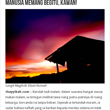
Manusia Memang Begitu, Kawan!
Langit Maghrib Siluet Rumah
thayyibah.com ::
Barulah tadi malam, dalam suasana hangat seusai
makan malam, ia tertegun melihat tawa riang putra-putrinya di ruang
keluarga, bercanda ria tanpa beban. Sejenak ia tertunduk muram, ia
sadar bahwa nafkah yang ia berikan kepada mereka selama ini tidak