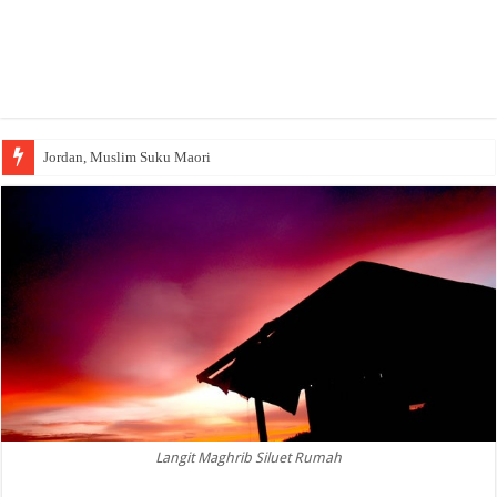
Jordan, Muslim Suku Maori
Wakaf Emas Muktamar
Langit Maghrib Siluet Rumah