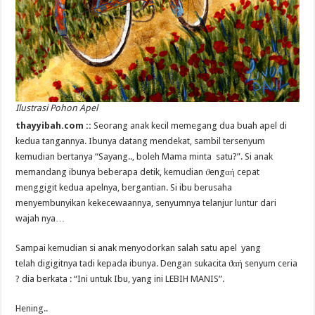
Ilustrasi Pohon Apel
thayyibah.com ::
Seorang anak kecil memegang dua buah apel di
kedua tangannya. Ibunya datang mendekat, sambil tersenyum
kemudian bertanya “Sayang.., boleh Mama minta satu?”. Si anak
memandang ibunya beberapa detik, kemudian ϑengαή cepat
menggigit kedua apelnya, bergantian. Si ibu berusaha
menyembunyikan kekecewaannya, senyumnya telanjur luntur dari
wajah nya…
Sampai kemudian si anak menyodorkan salah satu apel yang
telah digigitnya tadi kepada ibunya. Dengan sukacita ϑαή senyum ceria
? dia berkata : “Ini untuk Ibu, yang ini LEBIH MANIS”.
Hening..