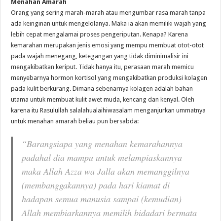
Menahan Amarah
Orang yang sering marah-marah atau mengumbar rasa marah tanpa
ada keinginan untuk mengelolanya. Maka ia akan memiliki wajah yang
lebih cepat mengalamai proses pengeriputan. Kenapa? Karena
kemarahan merupakan jenis emosi yang mempu membuat otot-otot
pada wajah menegang, ketegangan yang tidak diminimalisir ini
mengakibatkan keriput. Tidak hanya itu, perasaan marah memicu
menyebarnya hormon kortisol yang mengakibatkan produksi kolagen
pada kulit berkurang. Dimana sebenarnya kolagen adalah bahan
utama untuk membuat kulit awet muda, kencang dan kenyal. Oleh
karena itu Rasulullah salalahualaihiwasalam menganjurkan ummatnya
untuk menahan amarah beliau pun bersabda:
“Barangsiapa yang menahan kemarahannya
padahal dia mampu untuk melampiaskannya
maka Allah Azza wa Jalla akan memanggilnya
(membanggakannya) pada hari kiamat di
hadapan semua manusia sampai (kemudian)
Allah membiarkannya memilih bidadari bermata