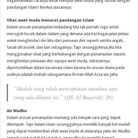
bagaimanakah caranya untuk menjadi awet muda yang sesuai dengan
pandangan islam? Berikut ulasannya:
Obat awet muda menurut pandangan Islam
Dalam urusan penampilan terkadang kita tak pernah ragu untuk
merogoh kocek dalam-dalam yang dimana ada berbagai jalan pintas
untuk menghindari diri kita dari penuaan dini seperti setrika wajah,
facial ultrasonik, dan lain sebagainya. Tapi sesungguhnya jika kita
menggunakan obat yang berhubungan dengan penampilan seperti
menghindari penuaan dini supaya awet muda, sebenarnya
diperbolehkan dalam kacamata islam karena itu urusan dunia pada
asalnya adalah mubah sebagaimana firman Allah Azza wa Jalla:
“Dialah yang telah menciptakan untukmu apa
yang ada dibumi ini.”
(QS. Al Baqarah: 29)
Air Wudhu
Dalam urusan penampilan memang ada banyak cara yang dapat
ditempuh. Tapi dalam islam sesungguhnya memiliki banyak hal mudah
yang dapat memberikan efek awet muda di antaranya yaitu Air Wudhu
seperti yang sudah kita ketahui, air wudhu itu memiliki banyak