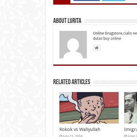
About Lurita
Online Drugstore,
cialis n
dutas buy online
Related Articles
Rokok vs Waliyullah
Imigr
July 23, 2024
June 