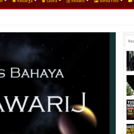
an
Keluarga
Sastra
Redaksi
Berita Foto
Rec