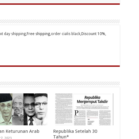
ext day shipping
,Free shipping,
order cialis black
,Discount 10%,
an Keturunan Arab
Republika Setelah 30
Tahun*
27, 2023