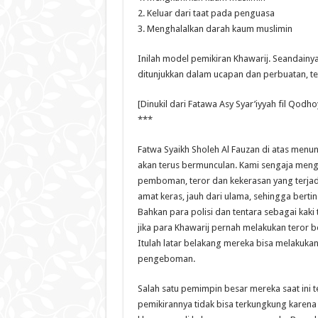
2. Keluar dari taat pada penguasa
3. Menghalalkan darah kaum muslimin
Inilah model pemikiran Khawarij. Seandainy
ditunjukkan dalam ucapan dan perbuatan, te
[Dinukil dari Fatawa Asy Syar’iyyah fil Qodhoy
***
Fatwa Syaikh Sholeh Al Fauzan di atas menu
akan terus bermunculan. Kami sengaja men
pemboman, teror dan kekerasan yang terjadi d
amat keras, jauh dari ulama, sehingga ber
Bahkan para polisi dan tentara sebagai kak
jika para Khawarij pernah melakukan teror bo
Itulah latar belakang mereka bisa melakuk
pengeboman.
Salah satu pemimpin besar mereka saat ini te
pemikirannya tidak bisa terkungkung karen