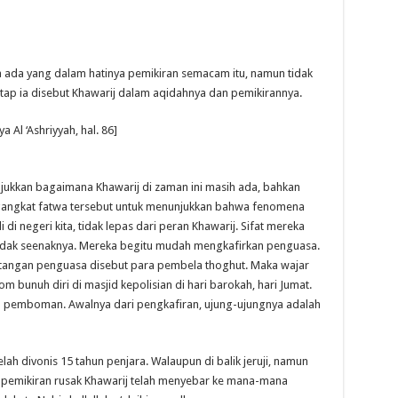
a ada yang dalam hatinya pemikiran semacam itu, namun tidak
tap ia disebut Khawarij dalam aqidahnya dan pemikirannya.
a Al ‘Ashriyyah, hal. 86]
njukkan bagaimana Khawarij di zaman ini masih ada, bahkan
gangkat fatwa tersebut untuk menunjukkan bahwa fenomena
i negeri kita, tidak lepas dari peran Khawarij. Sifat mereka
tindak seenaknya. Mereka begitu mudah mengkafirkan penguasa.
i tangan penguasa disebut para pembela thoghut. Maka wajar
m bunuh diri di masjid kepolisian di hari barokah, hari Jumat.
an pemboman. Awalnya dari pengkafiran, ujung-ujungnya adalah
lah divonis 15 tahun penjara. Walaupun di balik jeruji, namun
a pemikiran rusak Khawarij telah menyebar ke mana-mana