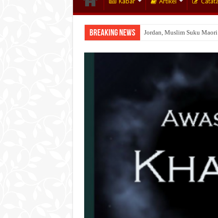
Kabar
Artikel
Catat
Breaking News
Jordan, Muslim Suku Maori