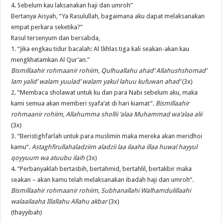
4. Sebelum kau laksanakan haji dan umroh”
Bertanya Aisyah, “Ya Rasulullah, bagaimana aku dapat melaksanakan
empat perkara seketika?”
Rasul tersenyum dan bersabda,
1. “Jika engkau tidur bacalah: Al Ikhlas tiga kali seakan-akan kau
mengkhatamkan Al Qur’an.”
Bismillaahir rohmaanir rohiim, Qulhuallahu ahad’ Allahushshomad’
lam yalid’ walam yuulad’ walam yakul lahuu kufuwan ahad’
(3x)
2. “Membaca sholawat untuk ku dan para Nabi sebelum aku, maka
kami semua akan memberi syafa’at di hari kiamat”.
Bismillaahir
rohmaanir rohiim, Allahumma shollii ‘alaa Muhammad wa’alaa alii
(3x)
3. “Beristighfarlah untuk para muslimin maka mereka akan meridhoi
kamu“.
Astaghfirullahaladziim aladzii laa ilaaha illaa huwal hayyul
qoyyuum wa atuubu ilaih
(3x)
4. “Perbanyaklah bertasbih, bertahmid, bertahlil, bertakbir maka
seakan – akan kamu telah melaksanakan ibadah haji dan umroh“.
Bismillaahir rohmaanir rohiim, Subhanallahi Walhamdulillaahi
walaailaaha Illallahu Allahu akbar
(3x)
(thayyibah)