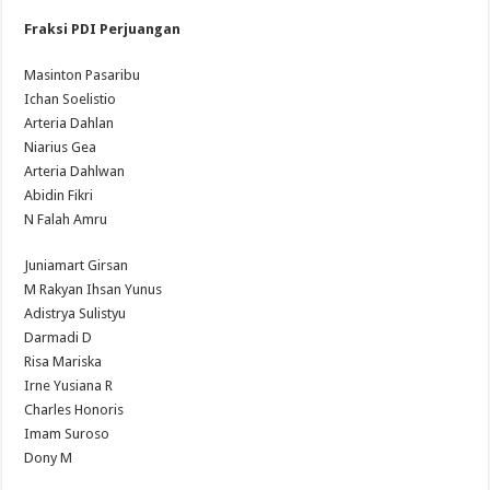
Fraksi PDI Perjuangan
Masinton Pasaribu
Ichan Soelistio
Arteria Dahlan
Niarius Gea
Arteria Dahlwan
Abidin Fikri
N Falah Amru
Juniamart Girsan
M Rakyan Ihsan Yunus
Adistrya Sulistyu
Darmadi D
Risa Mariska
Irne Yusiana R
Charles Honoris
Imam Suroso
Dony M