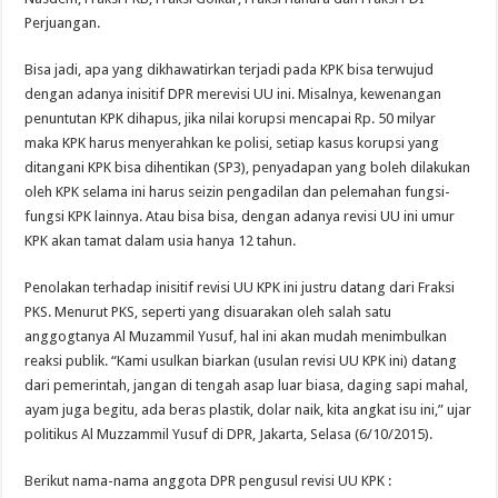
Perjuangan.
Bisa jadi, apa yang dikhawatirkan terjadi pada KPK bisa terwujud
dengan adanya inisitif DPR merevisi UU ini. Misalnya, kewenangan
penuntutan KPK dihapus, jika nilai korupsi mencapai Rp. 50 milyar
maka KPK harus menyerahkan ke polisi, setiap kasus korupsi yang
ditangani KPK bisa dihentikan (SP3), penyadapan yang boleh dilakukan
oleh KPK selama ini harus seizin pengadilan dan pelemahan fungsi-
fungsi KPK lainnya. Atau bisa bisa, dengan adanya revisi UU ini umur
KPK akan tamat dalam usia hanya 12 tahun.
Penolakan terhadap inisitif revisi UU KPK ini justru datang dari Fraksi
PKS. Menurut PKS, seperti yang disuarakan oleh salah satu
anggogtanya Al Muzammil Yusuf, hal ini akan mudah menimbulkan
reaksi publik. “Kami usulkan biarkan (usulan revisi UU KPK ini) datang
dari pemerintah, jangan di tengah asap luar biasa, daging sapi mahal,
ayam juga begitu, ada beras plastik, dolar naik, kita angkat isu ini,” ujar
politikus Al Muzzammil Yusuf di DPR, Jakarta, Selasa (6/10/2015).
Berikut nama-nama anggota DPR pengusul revisi UU KPK :