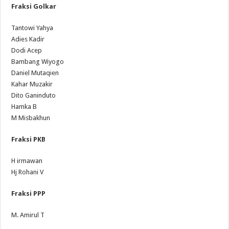
Fraksi Golkar
Tantowi Yahya
Adies Kadir
Dodi Acep
Bambang Wiyogo
Daniel Mutaqien
Kahar Muzakir
Dito Ganinduto
Hamka B
M Misbakhun
Fraksi PKB
H irmawan
Hj Rohani V
Fraksi PPP
M. Amirul T