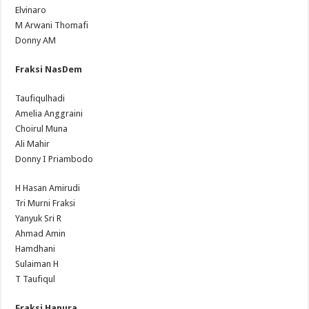
Elvinaro
M Arwani Thomafi
Donny AM
Fraksi NasDem
Taufiqulhadi
Amelia Anggraini
Choirul Muna
Ali Mahir
Donny I Priambodo
H Hasan Amirudi
Tri Murni Fraksi
Yanyuk Sri R
Ahmad Amin
Hamdhani
Sulaiman H
T Taufiqul
Fraksi Hanura