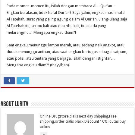
Pada momen-momen itu, isilah dengan membaca Al – Qur’an…
Engkau beralasan, tidak hafal Qur’an? Saya yakin, engkau masih hafal
Al Fatehah, surat yang paling agung dalam Al Qur’an, ulang-ulang saja
Al Fatehah itu, seribu kali atau dua ribu kali, tidak ada yang
melarangmu… Mengapa engkau diam?!
Saat engkau menunggu lampu merah, atau sedang naik angkot, atau
duduk menunggu antrian, atau saat engkau bertugas sebagai satpam,
atau polisi, atau tentara yang berjaga, isilah dengan istighfar…
Mengapa engkau diam?! (thayyibah)
About Lurita
Online Drugstore,
cialis next day shipping
,Free
shipping,
order cialis black
,Discount 10%,
dutas buy
online