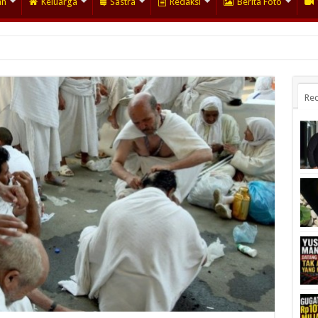
an
Keluarga
Sastra
Redaksi
Berita Foto
Rec