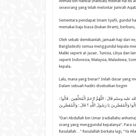
Ahmad bin Hanbal (Hanbali) melihat hal itu 
seseorang yang telah melontar Jumrah Aqab
Sementara pendapat Imam Syafii, gundul han
memakai baju biasa (bukan ihram), berburu,
Oleh sebab demikianlah, jamaah haji dari ne
Bangladesh) semua menggundul kepala mere
Maliki seperti al-Jazair, Tunisia, Libya dan 
seperti Indonesia, Malaysia, Maladewa, So
kepala.
Lalu, mana yang benar? Inilah dasar yang m
Dalam sebuah hadits disebutkan begini
له عليه وسلم قَالَ : اللَّهُمَّ ارْحَمْ الْمُحَلِّقِينَ . قَالُوا
“Dari Abdullah bin Umar (radiallahu anhuma)
orang yang menggundul kepalanya”. Para sah
Rasulallah…” Rasulallah berkata lagi, “Ya A