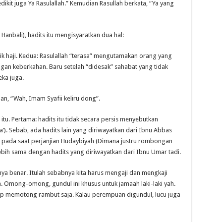
kit juga Ya Rasulallah.” Kemudian Rasullah berkata, “Ya yang
Hanbali), hadits itu mengisyaratkan dua hal:
k haji. Kedua: Rasulallah “terasa” mengutamakan orang yang
n keberkahan. Baru setelah “didesak” sahabat yang tidak
ka juga.
an, “Wah, Imam Syafii keliru dong”.
itu. Pertama: hadits itu tidak secara persis menyebutkan
da’). Sebab, ada hadits lain yang diriwayatkan dari Ibnu Abbas
ada saat perjanjian Hudaybiyah (Dimana justru rombongan
ebih sama dengan hadits yang diriwayatkan dari Ibnu Umar tadi.
anya benar. Itulah sebabnya kita harus mengaji dan mengkaji
. Omong-omong, gundul ini khusus untuk jamaah laki-laki yah.
p memotong rambut saja. Kalau perempuan digundul, lucu juga