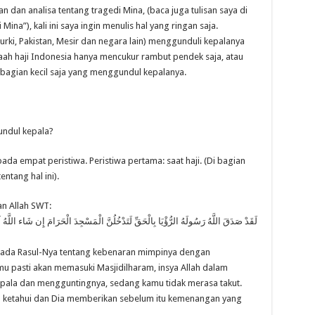
n dan analisa tentang tragedi Mina, (baca juga tulisan saya di
na”), kali ini saya ingin menulis hal yang ringan saja.
urki, Pakistan, Mesir dan negara lain) menggunduli kepalanya
maah haji Indonesia hanya mencukur rambut pendek saja, atau
ebagian kecil saja yang menggundul kepalanya.
ndul kepala?
da empat peristiwa. Peristiwa pertama: saat haji. (Di bagian
ntang hal ini).
an Allah SWT:
لَقَدْ صَدَقَ اللَّهُ رَسُولَهُ الرُّؤْيَا بِالْحَقِّ لَتَدْخُلُنَّ الْمَسْجِدَ الْحَرَامَ إِن شَاء اللَّهُ
ada Rasul-Nya tentang kebenaran mimpinya dengan
u pasti akan memasuki Masjidilharam, insya Allah dalam
ala dan mengguntingnya, sedang kamu tidak merasa takut.
u ketahui dan Dia memberikan sebelum itu kemenangan yang