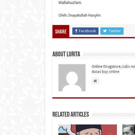
Wallahua’lam.
Oleh: Inayatullah Hasyim
Facebook
Twitter
Share
About Lurita
Online Drugstore,
cialis n
dutas buy online
Related Articles