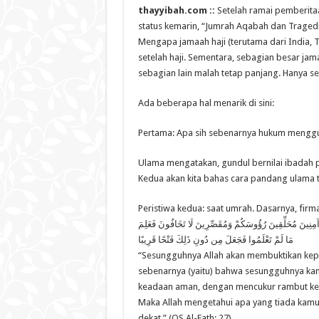
thayyibah.com ::
Setelah ramai pemberitaa
status kemarin, “Jumrah Aqabah dan Tragedi Mi
Mengapa jamaah haji (terutama dari India, T
setelah haji. Sementara, sebagian besar ja
sebagian lain malah tetap panjang. Hanya s
Ada beberapa hal menarik di sini:
Pertama: Apa sih sebenarnya hukum menggu
Ulama mengatakan, gundul bernilai ibadah pa
Kedua akan kita bahas cara pandang ulama te
Peristiwa kedua: saat umrah. Dasarnya, firm
 آمِنِينَ مُحَلِّقِينَ رُؤُوسَكُمْ وَمُقَصِّرِينَ لَا تَخَافُونَ فَعَلِمَ
مَا لَمْ تَعْلَمُوا فَجَعَلَ مِن دُونِ ذَلِكَ فَتْحًا قَرِيبًا
“Sesungguhnya Allah akan membuktikan kep
sebenarnya (yaitu) bahwa sesungguhnya kam
keadaan aman, dengan mencukur rambut kep
Maka Allah mengetahui apa yang tiada kam
dekat.” (QS Al-Fath: 27).