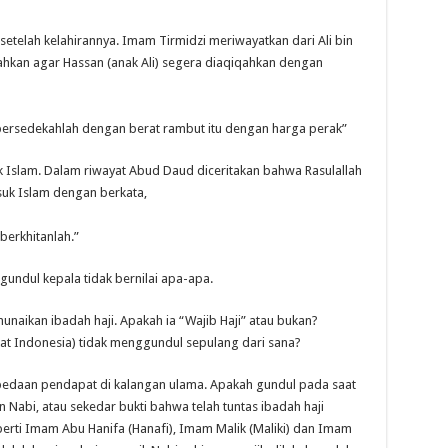
i setelah kelahirannya. Imam Tirmidzi meriwayatkan dari Ali bin
ahkan agar Hassan (anak Ali) segera diaqiqahkan dengan
 bersedekahlah dengan berat rambut itu dengan harga perak”
k Islam. Dalam riwayat Abud Daud diceritakan bahwa Rasulallah
uk Islam dengan berkata,
berkhitanlah.”
ggundul kepala tidak bernilai apa-apa.
unaikan ibadah haji. Apakah ia “Wajib Haji” atau bukan?
t Indonesia) tidak menggundul sepulang dari sana?
bedaan pendapat di kalangan ulama. Apakah gundul pada saat
an Nabi, atau sekedar bukti bahwa telah tuntas ibadah haji
perti Imam Abu Hanifa (Hanafi), Imam Malik (Maliki) dan Imam