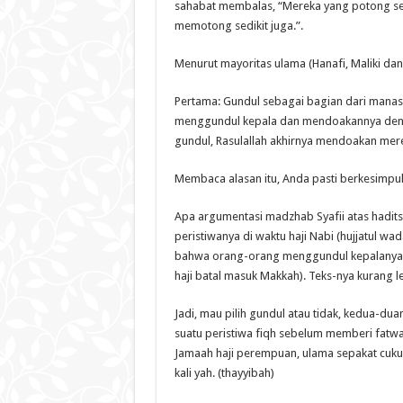
sahabat membalas, “Mereka yang potong sedi
memotong sedikit juga.”.
Menurut mayoritas ulama (Hanafi, Maliki dan 
Pertama: Gundul sebagai bagian dari manasi
menggundul kepala dan mendoakannya denga
gundul, Rasulallah akhirnya mendoakan mere
Membaca alasan itu, Anda pasti berkesimpul
Apa argumentasi madzhab Syafii atas hadits 
peristiwanya di waktu haji Nabi (hujjatul wa
bahwa orang-orang menggundul kepalanya p
haji batal masuk Makkah). Teks-nya kurang l
Jadi, mau pilih gundul atau tidak, kedua-du
suatu peristiwa fiqh sebelum memberi fatwa
Jamaah haji perempuan, ulama sepakat cuku
kali yah. (thayyibah)