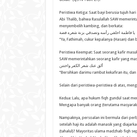
Peristiwa Ketiga: Saat bayi berusia tujuh har
Abi Thalib, bahwa Rasulallah SAW memerint
menyembelih kambing, dan berkata:
يا فاطمة احلقي رأسه وتصدقي بزنة شعره فضة
“Ya, Fathimah, cukur kepalanya (Hasan) dan
Peristiwa Keempat: Saat seorang kafir masu
SAW memerintahkan seorang kafir yang mas
ألق عنك شعر الكفر واختتن
“Bersihkan darimu rambut kekafiran itu, dan 
Selain dari peristiwa-peristiwa di atas, men
Kedua: Lalu, apa hukum fiqh gundul saat men
Mengapa banyak orang (terutama masyaraka
Nampaknya, persoalan ini bermula dari per
setelah haji itu adalah manasik yang diajark
(tahalul)? Mayoritas ulama madzhab fiqh se