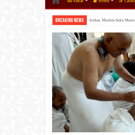
Kabar
Artikel
Catat
Breaking News
Jordan, Muslim Suku Maori
Wakaf Emas Muktamar