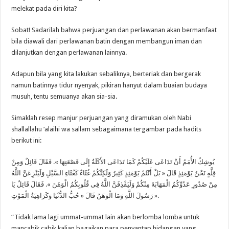
melekat pada diri kita?
Sobat! Sadarilah bahwa perjuangan dan perlawanan akan bermanfaat
bila diawali dari perlawanan batin dengan membangun iman dan
dilanjutkan dengan perlawanan lainnya.
Adapun bila yang kita lakukan sebaliknya, berteriak dan bergerak
namun batinnya tidur nyenyak, pikiran hanyut dalam buaian budaya
musuh, tentu semuanya akan sia-sia.
Simaklah resep manjur perjuangan yang diramukan oleh Nabi
shallallahu ‘alaihi wa sallam sebagaimana tergambar pada hadits
berikut ini:
يُوشِكُ الأُمَمُ أَنْ تَدَاعَى عَلَيْكُمْ كَمَا تَدَاعَى الأَكَلَةُ إِلَى قَصْعَتِهَا ». فَقَالَ قَائِلٌ وَمِنْ
قِلَّةٍ نَحْنُ يَوْمَئِذٍ قَالَ « بَلْ أَنْتُمْ يَوْمَئِذٍ كَثِيرٌ وَلَكِنَّكُمْ غُثَاءٌ كَغُثَاءِ السَّيْلِ وَلَيَنْزِعَنَّ اللَّهُ
مِنْ صُدُورِ عَدُوِّكُمُ الْمَهَابَةَ مِنْكُمْ وَلَيَقْذِفَنَّ اللَّهُ فِى قُلُوبِكُمُ الْوَهَنَ ». فَقَالَ قَائِلٌ يَا
رَسُولَ اللَّهِ وَمَا الْوَهَنُ قَالَ « حُبُّ الدُّنْيَا وَكَرَاهِيَةُ الْمَوْتِ ».
“Tidak lama lagi ummat-ummat lain akan berlomba lomba untuk
mancabik cabik kalian bagaikan para penyantap hidangan yang