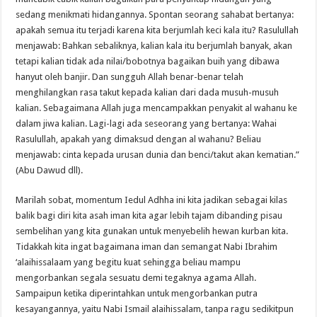
sedang menikmati hidangannya. Spontan seorang sahabat bertanya:
apakah semua itu terjadi karena kita berjumlah keci kala itu? Rasulullah
menjawab: Bahkan sebaliknya, kalian kala itu berjumlah banyak, akan
tetapi kalian tidak ada nilai/bobotnya bagaikan buih yang dibawa
hanyut oleh banjir. Dan sungguh Allah benar-benar telah
menghilangkan rasa takut kepada kalian dari dada musuh-musuh
kalian. Sebagaimana Allah juga mencampakkan penyakit al wahanu ke
dalam jiwa kalian. Lagi-lagi ada seseorang yang bertanya: Wahai
Rasulullah, apakah yang dimaksud dengan al wahanu? Beliau
menjawab: cinta kepada urusan dunia dan benci/takut akan kematian.”
(Abu Dawud dll).
Marilah sobat, momentum Iedul Adhha ini kita jadikan sebagai kilas
balik bagi diri kita asah iman kita agar lebih tajam dibanding pisau
sembelihan yang kita gunakan untuk menyebelih hewan kurban kita.
Tidakkah kita ingat bagaimana iman dan semangat Nabi Ibrahim
‘alaihissalaam yang begitu kuat sehingga beliau mampu
mengorbankan segala sesuatu demi tegaknya agama Allah.
Sampaipun ketika diperintahkan untuk mengorbankan putra
kesayangannya, yaitu Nabi Ismail alaihissalam, tanpa ragu sedikitpun