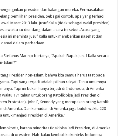
 menginginkan presiden dari kalangan mereka. Permasalahan
 jelang pemilihan presiden. Sebagai contoh, apa yang terhadi
al Maret 2013 lalu. Jusuf Kalla (tidak sebagai wakil presiden)
ia waktu itu diundang dalam acara tersebut. Acara yang
nesia ini meminta Jusuf Kalla untuk memberikan nasehat dan
 damai dalam perbedaan.
a Stefanus Marinjo bertanya, “Apakah Bapak Jusuf Kalla secara
n-Islam?”
tentang Presiden non-Islam, bahwa kita semua harus taat pada
ama. Tapi yang terjadi adalah pilihan rakyat. Tentu umumnya
nya. Tapi ini bukan hanya terjadi di Indonesia, di Amerika
waktu 171 tahun untuk orang Katolik bisa jadi Presiden di
sten Protestan). John F, Kennedy yang merupakan orang Katolik
n di Amerika. Dan kemudian di Amerika juga butuh waktu 220
a untuk menjadi Presiden di Amerika.”
 demokratis, karena minoritas tidak bisa jadi Presiden, di Amerika
bisa jadi presiden. Nah, kalau kembali ke konteks Indonesia,