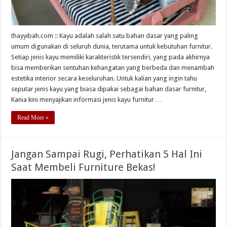
thayyibah.com :: Kayu adalah salah satu bahan dasar yang paling
umum digunakan di seluruh dunia, terutama untuk kebutuhan furnitur.
Setiap jenis kayu memiliki karakteristik tersendiri, yang pada akhirnya
bisa memberikan sentuhan kehangatan yang berbeda dan menambah
estetika interior secara keseluruhan. Untuk kalian yang ingin tahu
seputar jenis kayu yang biasa dipakai sebagai bahan dasar furnitur,
Kania kini menyajikan informasi jenis kayu furnitur …
Read More »
Jangan Sampai Rugi, Perhatikan 5 Hal Ini
Saat Membeli Furniture Bekas!