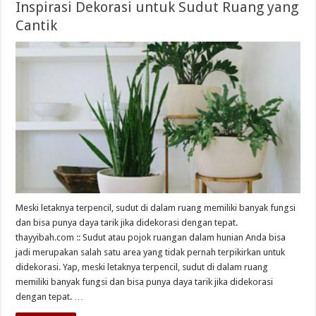
Inspirasi Dekorasi untuk Sudut Ruang yang
Cantik
Meski letaknya terpencil, sudut di dalam ruang memiliki banyak fungsi
dan bisa punya daya tarik jika didekorasi dengan tepat.
thayyibah.com :: Sudut atau pojok ruangan dalam hunian Anda bisa
jadi merupakan salah satu area yang tidak pernah terpikirkan untuk
didekorasi. Yap, meski letaknya terpencil, sudut di dalam ruang
memiliki banyak fungsi dan bisa punya daya tarik jika didekorasi
dengan tepat. …