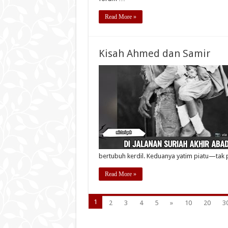
Read More »
Kisah Ahmed dan Samir
bertubuh kerdil. Keduanya yatim piatu—tak
Read More »
1
2
3
4
5
»
10
20
3