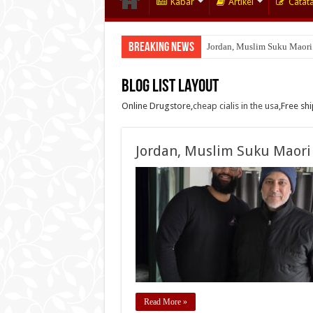
Kabar
Artikel
Catat
Breaking News
Jordan, Muslim Suku Maori
Blog List Layout
Online Drugstore,
cheap cialis in the usa
,Free sh
Jordan, Muslim Suku Maori
Read More »