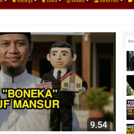
an
Keluarga
Sastra
Redaksi
Berita Foto
Rec