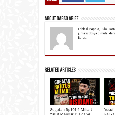
About Darso Arief
Lahir di Papela, Pulau Ro
jurnalistiknya dimulai da
Barat.
Related Articles
Gugatan Rp101,6 Miliar!
Yusuf
Yusuf Mansur Disidang
Perka