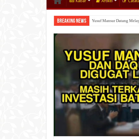
Kabar
Artikel
Catat
Breaking News
Yusuf Mansur Datang Melay