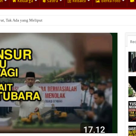
an
Keluarga
Sastra
Redaksi
Berita Foto
at, Tak Ada yang Meliput
Rec