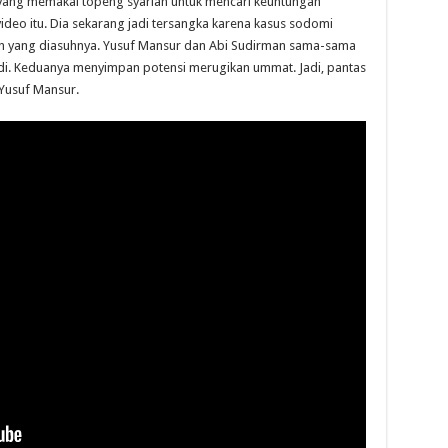
 yang memakai topeng syariah untuk mencari keuntungan
deo itu. Dia sekarang jadi tersangka karena kasus sodomi
an yang diasuhnya. Yusuf Mansur dan Abi Sudirman sama-sama
adi. Keduanya menyimpan potensi merugikan ummat. Jadi, pantas
 Yusuf Mansur.