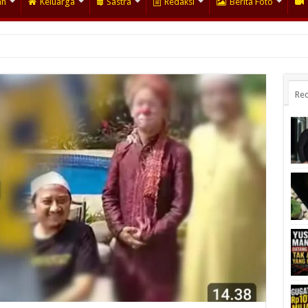
an
Keluarga
Sastra
Redaksi
Berita Foto
Rec