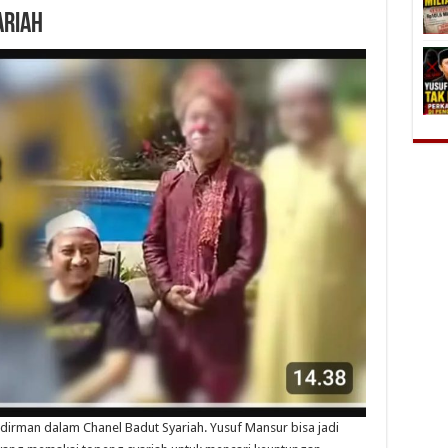
ARIAH
irman dalam Chanel Badut Syariah. Yusuf Mansur bisa jadi