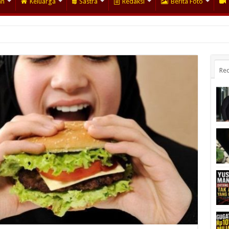
an
Keluarga
Sastra
Redaksi
Berita Foto
Rec