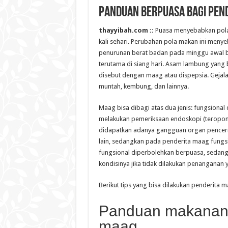
Panduan Berpuasa Bagi Pen
thayyibah.com ::
Puasa menyebabkan pola 
kali sehari. Perubahan pola makan ini menye
penurunan berat badan pada minggu awal b
terutama di siang hari. Asam lambung yan
disebut dengan maag atau dispepsia. Gejala m
muntah, kembung, dan lainnya.
Maag bisa dibagi atas dua jenis: fungsional d
melakukan pemeriksaan endoskopi (teropong
didapatkan adanya gangguan organ pencerna
lain, sedangkan pada penderita maag fungs
fungsional diperbolehkan berpuasa, sedan
kondisinya jika tidak dilakukan penanganan 
Berikut tips yang bisa dilakukan penderit
Panduan makanan s
maag