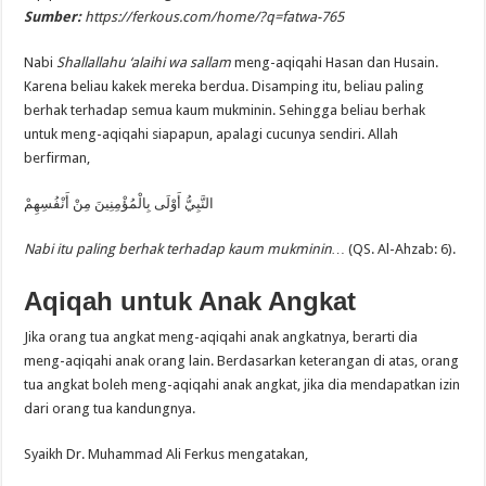
Sumber:
https://ferkous.com/home/?q=fatwa-765
Nabi
Shallallahu ‘alaihi wa sallam
meng-aqiqahi Hasan dan Husain.
Karena beliau kakek mereka berdua. Disamping itu, beliau paling
berhak terhadap semua kaum mukminin. Sehingga beliau berhak
untuk meng-aqiqahi siapapun, apalagi cucunya sendiri. Allah
berfirman,
النَّبِيُّ أَوْلَى بِالْمُؤْمِنِينَ مِنْ أَنْفُسِهِمْ
Nabi itu paling berhak terhadap kaum mukminin…
(QS. Al-Ahzab: 6).
Aqiqah untuk Anak Angkat
Jika orang tua angkat meng-aqiqahi anak angkatnya, berarti dia
meng-aqiqahi anak orang lain. Berdasarkan keterangan di atas, orang
tua angkat boleh meng-aqiqahi anak angkat, jika dia mendapatkan izin
dari orang tua kandungnya.
Syaikh Dr. Muhammad Ali Ferkus mengatakan,