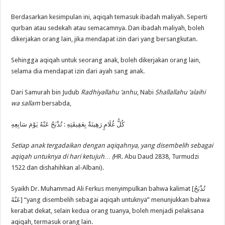
Berdasarkan kesimpulan ini, aqiqah temasuk ibadah maliyah. Seperti
qurban atau sedekah atau semacamnya. Dan ibadah maliyah, boleh
dikerjakan orang lain, jika mendapat izin dari yang bersangkutan.
Sehingga aqiqah untuk seorang anak, boleh dikerjakan orang lain,
selama dia mendapat izin dari ayah sang anak.
Dari Samurah bin Judub
Radhiyallahu ‘anhu
, Nabi
Shallallahu ‘alaihi
wa sallam
bersabda,
كُلُّ غُلَامٍ رَهِينَةٌ بِعَقِيقَتِهِ : تُذْبَحُ عَنْهُ يَوْمَ سَابِعِهِ
Setiap anak tergadaikan dengan aqiqahnya, yang disembelih sebagai
aqiqah untuknya di hari ketujuh… (
HR. Abu Daud 2838, Turmudzi
1522 dan dishahihkan al-Albani).
Syaikh Dr. Muhammad Ali Ferkus menyimpulkan bahwa kalimat [تُذْبَحُ
عَنْهُ] “yang disembelih sebagai aqiqah untuknya” menunjukkan bahwa
kerabat dekat, selain kedua orang tuanya, boleh menjadi pelaksana
aqiqah, termasuk orang lain.