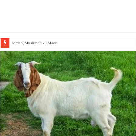
Jordan, Muslim Suku Maori
Wakaf Emas Muktamar