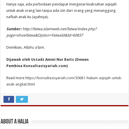
Hanya saja, ada perbedaan pendapat mengenai keabsahan aqiqah
untuk anak orang lain tanpa ada izin dari orang yang menanggung
nafkah anak itu (ayahnya).
Sumber:
http://fatwa.islamweb.net/fatwa/index.php?
page=showfatwa&Option=FatwaId&Id=60837
Demikian,
Allahu a’lam.
Dijawab oleh Ustadz Ammi Nur Baits (Dewan
Pembina Konsultasisyariah.com)
Read more
https://konsultasisyariah.com/30681-hukum-aqiqah-untuk-
anak-angkat.html
About A Halia