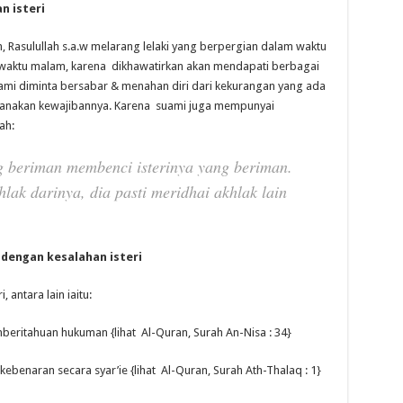
n isteri
, Rasulullah s.a.w melarang lelaki yang berpergian dalam waktu
 waktu malam, karena dikhawatirkan akan mendapati berbagai
suami diminta bersabar & menahan diri dari kekurangan yang ada
laksanakan kewajibannya. Karena suami juga mempunyai
ah:
 beriman membenci isterinya yang beriman.
hlak darinya, dia pasti meridhai akhlak lain
dengan kesalahan isteri
 antara lain iaitu:
eritahuan hukuman {lihat Al-Quran, Surah An-Nisa : 34}
kebenaran secara syar’ie {lihat Al-Quran, Surah Ath-Thalaq : 1}