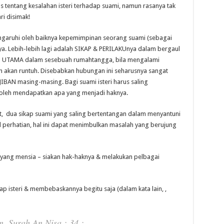
 tentang kesalahan isteri terhadap suami, namun rasanya tak
ri disimak!
garuhi oleh baiknya kepemimpinan seorang suami (sebagai
a. Lebih-lebih lagi adalah SIKAP & PERILAKUnya dalam bergaul
koh UTAMA dalam sesebuah rumahtangga, bila mengalami
akan runtuh. Disebabkan hubungan ini seharusnya sangat
AN masing-masing. Bagi suami isteri harus saling
boleh mendapatkan apa yang menjadi haknya.
at, dua sikap suami yang saling bertentangan dalam menyantuni
bil perhatian, hal ini dapat menimbulkan masalah yang berujung
 yang mensia – siakan hak-haknya & melakukan pelbagai
p isteri & membebaskannya begitu saja (dalam kata lain, ,
, Surah An Nisa : 34 :