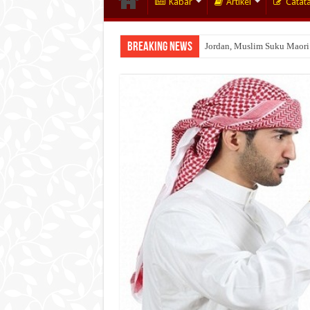
Kabar
Artikel
Catat
Breaking News
Jordan, Muslim Suku Maori
Wakaf Emas Muktamar