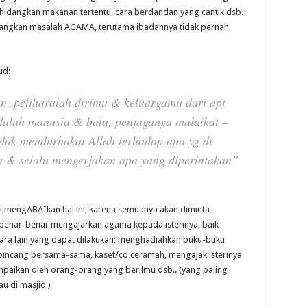
dangkan makanan tertentu, cara berdandan yang cantik dsb.
edangkan masalah AGAMA, terutama ibadahnya tidak pernah
ud:
, peliharalah dirimu & keluargamu dari api
alah manusia & batu, penjaganya malaikat –
idak mendurhakai Allah terhadap apa yg di
 & selalu mengerjakan apa yang diperintakan”
li mengABAIkan hal ini, karena semuanya akan diminta
benar-benar mengajarkan agama kepada isterinya, baik
ntara lain yang dapat dilakukan; menghadiahkan buku-buku
incang bersama-sama, kaset/cd ceramah, mengajak isterinya
mpaikan oleh orang-orang yang berilmu dsb.. (yang paling
au di masjid )