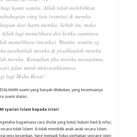
bagi kaum wanita, Allah telah melebihkan
 sebahagian yang lain (wanita) & mereka
ahagian dari harta mereka. Sebab itu, maka
t Allah lagi memelihara diri ketika suaminya
elah memelihara (mereka). Wanita- wanita yg
ka nasihatilah mereka & pisahkanlah mereka
llah mereka. Kemudian jika mereka menaatimu,
cari jalan untuk menyusahkannya.
gi lagi Maha Besar”
-KESALAHAN suami yang banyak dilakukan, yang kesemuanya
ra suami diatas:
 syariat Islam kepada isteri
engetahui bagaimana cara sholat yang betul, hukum haid & nifas,
secara tidak Islami & tidak mendidik anak-anak secara Islam.
i jenis kesyirikan. Yang menjadi fokus perhatian seorang isteri