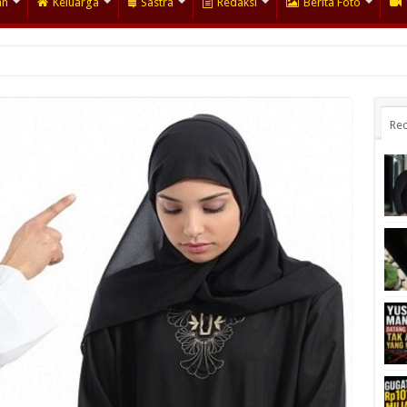
an
Keluarga
Sastra
Redaksi
Berita Foto
Rec