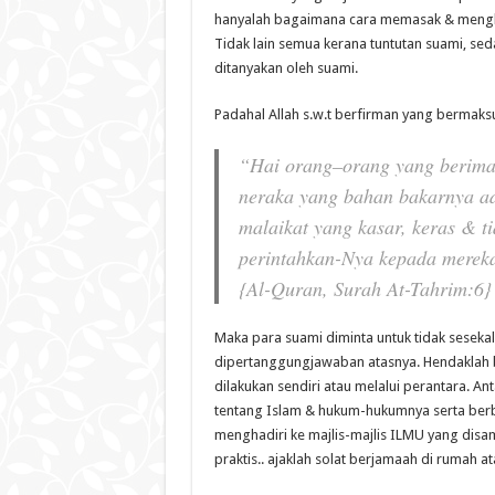
hanyalah bagaimana cara memasak & menghi
Tidak lain semua kerana tuntutan suami, s
ditanyakan oleh suami.
Padahal Allah s.w.t berfirman yang bermaks
“Hai orang–orang yang beriman
neraka yang bahan bakarnya ad
malaikat yang kasar, keras & t
perintahkan-Nya kepada mereka
{Al-Quran, Surah At-Tahrim:6}
Maka para suami diminta untuk tidak seseka
dipertanggungjawaban atasnya. Hendaklah 
dilakukan sendiri atau melalui perantara. A
tentang Islam & hukum-hukumnya serta berb
menghadiri ke majlis-majlis ILMU yang disa
praktis.. ajaklah solat berjamaah di rumah at