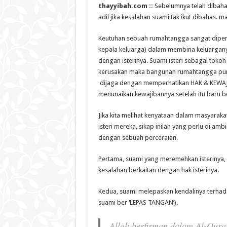
thayyibah.com ::
Sebelumnya telah dibahas
adil jika kesalahan suami tak ikut dibahas. ma
Keutuhan sebuah rumahtangga sangat dipen
kepala keluarga) dalam membina keluargany
dengan isterinya. Suami isteri sebagai to
kerusakan maka bangunan rumahtangga pun 
dijaga dengan memperhatikan HAK & KEWAJIB
menunaikan kewajibannya setelah itu baru 
Jika kita melihat kenyataan dalam masyarak
isteri mereka, sikap inilah yang perlu di am
dengan sebuah perceraian.
Pertama, suami yang meremehkan isterinya,
kesalahan berkaitan dengan hak isterinya.
Kedua, suami melepaskan kendalinya terhada
suami ber ‘LEPAS TANGAN’).
Allah berfirman dalam Al-Quran