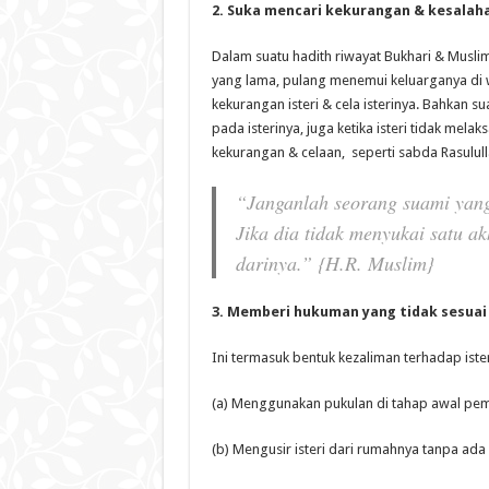
2. Suka mencari kekurangan & kesalaha
Dalam suatu hadith riwayat Bukhari & Muslim
yang lama, pulang menemui keluarganya di
kekurangan isteri & cela isterinya. Bahkan 
pada isterinya, juga ketika isteri tidak me
kekurangan & celaan, seperti sabda Rasulull
“Janganlah seorang suami yang
Jika dia tidak menyukai satu ak
darinya.” {H.R. Muslim}
3. Memberi hukuman yang tidak sesuai 
Ini termasuk bentuk kezaliman terhadap isteri,
(a) Menggunakan pukulan di tahap awal pemb
(b) Mengusir isteri dari rumahnya tanpa ada 