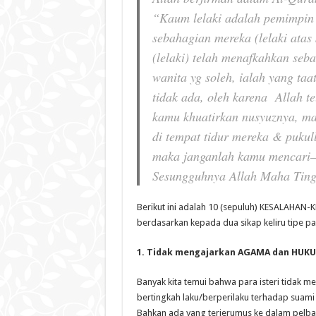
“Kaum lelaki adalah pemimpin 
sebahagian mereka (lelaki atas
(lelaki) telah menafkahkan seb
wanita yg soleh, ialah yang taa
tidak ada, oleh karena Allah t
kamu khuatirkan nusyuznya, ma
di tempat tidur mereka & puku
maka janganlah kamu mencari–
Sesungguhnya Allah Maha Ting
Berikut ini adalah 10 (sepuluh) KESALAHAN
berdasarkan kepada dua sikap keliru tipe pa
1. Tidak mengajarkan AGAMA dan HUKUM
Banyak kita temui bahwa para isteri tidak m
bertingkah laku/berperilaku terhadap suami 
Bahkan ada yang terjerumus ke dalam pelbaga