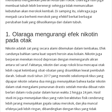
membantu mengalihkan pikiran Anda dari rokok. Olahraga rutin juga
membuat tubuh lebih berenergi sehingga tidak memunculkan
kebutuhan akan merokok kembali. Di samping itu, olahraga juga
menjadi cara berhenti merokok yang efektif berkat berbagai
perubahan baik yang dihasilkannya dari dalam tubuh.
1. Olaraga mengurangi efek nikotin
pada otak
Nikotin adalah zat yang secara alami ditemukan dalam tembakau. Efek
candunya bahkan sama kuat seperti heroin atau kokain. Nikotin juga
berperan menekan mood depresan dengan memengaruhi aliran
antara sel saraf. Faktanya, nikotin dari asap rokok bisa mencapai otak
lebih cepat ketimbang obat-obatan yang disuntikkan lewat pembuluh
darah. Sebuah
studi tahun 2017
yang meneliti sekelompok tikus yang
dipapar nikotin selama dua minggu menunjukkan bahwa kadar nikotin
dalam otak mengalami penurunan drastis setelah mereka dibuat rutin
berlari dalam roda putar dalam kurun waktu 2 hingga 24 jam. Hasil
studi ini juga menunjukan tikus yang rutin beraktivitas fisik cenderung
lebih jarang menunjukkan gejala sakau merokok, dan jika muncul
efeknya jadi lebih ringan, dibandingkan dengan tikus yang tidak