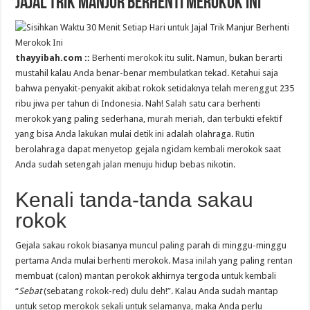
Jajal Trik Manjur Berhenti Merokok Ini
thayyibah.com ::
Berhenti merokok itu sulit
. Namun, bukan berarti
mustahil kalau Anda benar-benar membulatkan tekad. Ketahui saja
bahwa penyakit-penyakit akibat rokok setidaknya telah merenggut 235
ribu jiwa per tahun di Indonesia. Nah! Salah satu cara berhenti
merokok yang paling sederhana, murah meriah, dan terbukti efektif
yang bisa Anda lakukan mulai detik ini adalah olahraga. Rutin
berolahraga dapat menyetop gejala ngidam kembali merokok saat
Anda sudah setengah jalan menuju hidup bebas nikotin.
Kenali tanda-tanda sakau
rokok
Gejala sakau rokok biasanya muncul paling parah di minggu-minggu
pertama Anda mulai berhenti merokok. Masa inilah yang paling rentan
membuat (calon) mantan perokok akhirnya tergoda untuk kembali
“
Sebat
(sebatang rokok-red) dulu deh!”. Kalau Anda sudah mantap
untuk setop merokok sekali untuk selamanya, maka Anda perlu