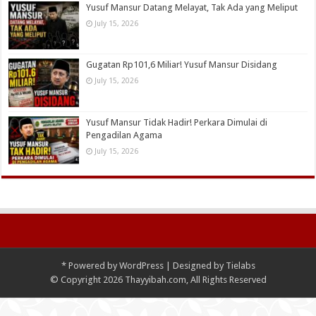
Yusuf Mansur Datang Melayat, Tak Ada yang Meliput
July 15, 2026
Gugatan Rp101,6 Miliar! Yusuf Mansur Disidang
July 15, 2026
Yusuf Mansur Tidak Hadir! Perkara Dimulai di
Pengadilan Agama
July 15, 2026
*
Powered by
WordPress
| Designed by
Tielabs
© Copyright 2026 Thayyibah.com, All Rights Reserved