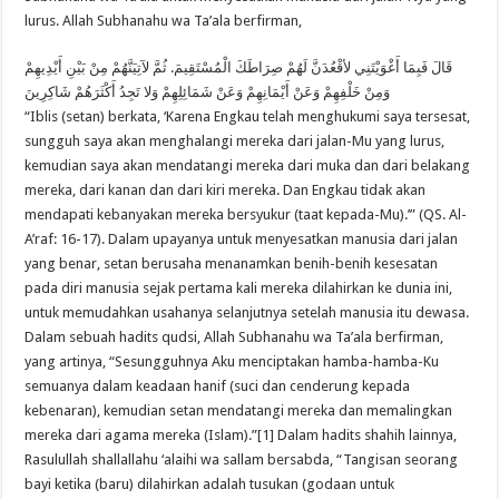
lurus. Allah Subhanahu wa Ta’ala berfirman,
قَالَ فَبِمَا أَغْوَيْتَنِي لأقْعُدَنَّ لَهُمْ صِرَاطَكَ الْمُسْتَقِيمَ. ثُمَّ لآتِيَنَّهُمْ مِنْ بَيْنِ أَيْدِيهِمْ
وَمِنْ خَلْفِهِمْ وَعَنْ أَيْمَانِهِمْ وَعَنْ شَمَائِلِهِمْ وَلا تَجِدُ أَكْثَرَهُمْ شَاكِرِينَ
“Iblis (setan) berkata, ‘Karena Engkau telah menghukumi saya tersesat,
sungguh saya akan menghalangi mereka dari jalan-Mu yang lurus,
kemudian saya akan mendatangi mereka dari muka dan dari belakang
mereka, dari kanan dan dari kiri mereka. Dan Engkau tidak akan
mendapati kebanyakan mereka bersyukur (taat kepada-Mu).’” (QS. Al-
A’raf: 16-17). Dalam upayanya untuk menyesatkan manusia dari jalan
yang benar, setan berusaha menanamkan benih-benih kesesatan
pada diri manusia sejak pertama kali mereka dilahirkan ke dunia ini,
untuk memudahkan usahanya selanjutnya setelah manusia itu dewasa.
Dalam sebuah hadits qudsi, Allah Subhanahu wa Ta’ala berfirman,
yang artinya, “Sesungguhnya Aku menciptakan hamba-hamba-Ku
semuanya dalam keadaan hanif (suci dan cenderung kepada
kebenaran), kemudian setan mendatangi mereka dan memalingkan
mereka dari agama mereka (Islam).”[1] Dalam hadits shahih lainnya,
Rasulullah shallallahu ‘alaihi wa sallam bersabda, “Tangisan seorang
bayi ketika (baru) dilahirkan adalah tusukan (godaan untuk