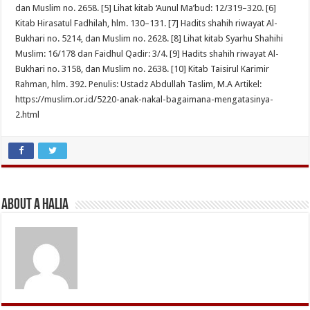
dan Muslim no. 2658. [5] Lihat kitab ‘Aunul Ma’bud: 12/319–320. [6]
Kitab Hirasatul Fadhilah, hlm. 130–131. [7] Hadits shahih riwayat Al-
Bukhari no. 5214, dan Muslim no. 2628. [8] Lihat kitab Syarhu Shahihi
Muslim: 16/178 dan Faidhul Qadir: 3/4. [9] Hadits shahih riwayat Al-
Bukhari no. 3158, dan Muslim no. 2638. [10] Kitab Taisirul Karimir
Rahman, hlm. 392. Penulis: Ustadz Abdullah Taslim, M.A Artikel:
https://muslim.or.id/5220-anak-nakal-bagaimana-mengatasinya-
2.html
About A Halia