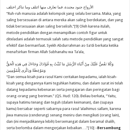
الأرواح جنود مجندة، فما تعارف منها ائتلف وما تناكر اختلف
“Ruh-ruh manusia adalah kelompok yang selalu bersama. Maka, yang
saling bersesuaian di antara mereka akan saling berdekatan, dan yang
tidak bersesuaian akan saling berselisih.”[9] Oleh karena itulah,
metode pendidikan dengan menampilkan contoh figur untuk
diteladani adalah termasuk salah satu metode pendidikan yang sangat
efektif dan bermanfaat. Syekh Abdurrahman as-Sa’di berkata ketika
menafsirkan firman Allah Subhanahu wa Ta’ala,
وَكُلا نَقُصُّ عَلَيْكَ مِنْ أَنْبَاءِ الرُّسُلِ مَا نُثَبِّتُ بِهِ فُؤَادَكَ وَجَاءَكَ فِي هَذِهِ الْحَقُّ
وَمَوْعِظَةٌ وَذِكْرَى لِلْمُؤْمِنِينَ
“Dan semua kisah para rasul Kami ceritakan kepadamu, ialah kisah-
kisah yang dengannya Kami teguhkan hatimu, dan dalam surat ini telah
datang kepadamu kebenaran serta pengajaran dan peringatan bagi
orang-orang yang beriman.” (QS. Hud: 120). Beliau berkata, “Yaitu,
supaya hatimu tenang dan teguh (dalam keimanan), dan (supaya
kamu) bersabar seperti sabarnya para rasul ‘alaihimus sallam, karena
jiwa manusia (cenderung) senang meniru dan mengikuti (orang lain),
dan (ini menjadikannya lebih) bersemangat dalam beramal shalih,
serta berlomba dalam mengerjakan kebaikan….”[10] –
Bersambung