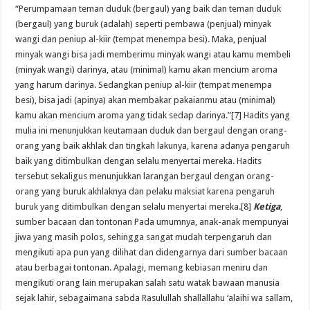
“Perumpamaan teman duduk (bergaul) yang baik dan teman duduk
(bergaul) yang buruk (adalah) seperti pembawa (penjual) minyak
wangi dan peniup al-kiir (tempat menempa besi). Maka, penjual
minyak wangi bisa jadi memberimu minyak wangi atau kamu membeli
(minyak wangi) darinya, atau (minimal) kamu akan mencium aroma
yang harum darinya. Sedangkan peniup al-kiir (tempat menempa
besi), bisa jadi (apinya) akan membakar pakaianmu atau (minimal)
kamu akan mencium aroma yang tidak sedap darinya.”[7] Hadits yang
mulia ini menunjukkan keutamaan duduk dan bergaul dengan orang-
orang yang baik akhlak dan tingkah lakunya, karena adanya pengaruh
baik yang ditimbulkan dengan selalu menyertai mereka. Hadits
tersebut sekaligus menunjukkan larangan bergaul dengan orang-
orang yang buruk akhlaknya dan pelaku maksiat karena pengaruh
buruk yang ditimbulkan dengan selalu menyertai mereka.[8]
Ketiga
,
sumber bacaan dan tontonan Pada umumnya, anak-anak mempunyai
jiwa yang masih polos, sehingga sangat mudah terpengaruh dan
mengikuti apa pun yang dilihat dan didengarnya dari sumber bacaan
atau berbagai tontonan. Apalagi, memang kebiasan meniru dan
mengikuti orang lain merupakan salah satu watak bawaan manusia
sejak lahir, sebagaimana sabda Rasulullah shallallahu ‘alaihi wa sallam,