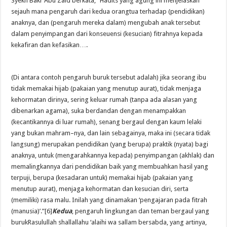
Syekh Bakr Abu Zaid berkata, “Hadits yang agung ini menjelaskan
sejauh mana pengaruh dari kedua orangtua terhadap (pendidikan)
anaknya, dan (pengaruh mereka dalam) mengubah anak tersebut
dalam penyimpangan dari konseuensi (kesucian) fitrahnya kepada
kekafiran dan kefasikan….
(Di antara contoh pengaruh buruk tersebut adalah) jika seorang ibu
tidak memakai hijab (pakaian yang menutup aurat), tidak menjaga
kehormatan dirinya, sering keluar rumah (tanpa ada alasan yang
dibenarkan agama), suka berdandan dengan menampakkan
(kecantikannya di luar rumah), senang bergaul dengan kaum lelaki
yang bukan mahram–nya, dan lain sebagainya, maka ini (secara tidak
langsung) merupakan pendidikan (yang berupa) praktik (nyata) bagi
anaknya, untuk (mengarahkannya kepada) penyimpangan (akhlak) dan
memalingkannya dari pendidikan baik yang membuahkan hasil yang
terpuji, berupa (kesadaran untuk) memakai hijab (pakaian yang
menutup aurat), menjaga kehormatan dan kesucian diri, serta
(memiliki) rasa malu. Inilah yang dinamakan ‘pengajaran pada fitrah
(manusia)’.”[6]
Kedua
, pengaruh lingkungan dan teman bergaul yang
burukRasulullah shallallahu ‘alaihi wa sallam bersabda, yang artinya,