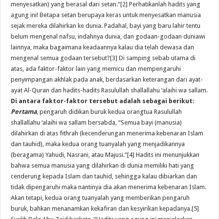
menyesatkan) yang berasal dari setan.“[2] Perhatikanlah hadits yang
agung ini! Betapa setan berupaya keras untuk menyesatkan manusia
sejak mereka dilahirkan ke dunia. Padahal, bayi yang baru lahir tentu
belum mengenal nafsu, indahnya dunia, dan godaan-godaan duniawi
lainnya, maka bagaimana keadaannya kalau dia telah dewasa dan
mengenal semua godaan tersebut?[3] Di samping sebab utama di
atas, ada faktor-faktor lain yang memicu dan mempengaruhi
penyimpangan akhlak pada anak, berdasarkan keterangan dari ayat-
ayat Al-Quran dan hadits-hadits Rasulullah shallallahu ‘alaihi wa sallam.
Di antara faktor-faktor tersebut adalah sebagai berikut:
Pertama
, pengaruh didikan buruk kedua orangtua Rasulullah
shallallahu ‘alaihi wa sallam bersabda, “Semua bayi (manusia)
dilahirkan di atas fithrah (kecenderungan menerima kebenaran Islam
dan tauhid), maka kedua orang tuanyalah yang menjadikannya
(beragama) Yahudi, Nasrani, atau Majusi.”[4] Hadits ini menunjukkan
bahwa semua manusia yang dilahirkan di dunia memiliki hati yang
cenderung kepada Islam dan tauhid, sehingga kalau dibiarkan dan
tidak dipengaruhi maka nantinya dia akan menerima kebenaran Islam.
Akan tetapi, kedua orang tuanyalah yang memberikan pengaruh
buruk, bahkan menanamkan kekafiran dan kesyirikan kepadanya.[5]