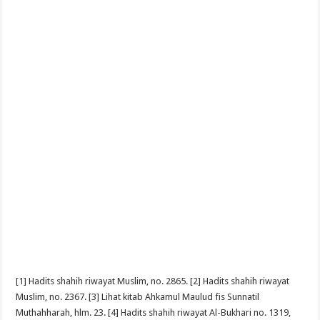
[1] Hadits shahih riwayat Muslim, no. 2865. [2] Hadits shahih riwayat
Muslim, no. 2367. [3] Lihat kitab Ahkamul Maulud fis Sunnatil
Muthahharah, hlm. 23. [4] Hadits shahih riwayat Al-Bukhari no. 1319,