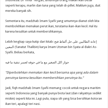
Indonesia. Di Timur Tengah, umumnya orang makan ikan besar
seperti kerapu, marlin dan tuna yang telah di-pillet. Maklum juga, duit
mereka banyak sih.
Sementara itu, madzhab Imam Syafii yang umumnya dianut oleh kita
membolehkan memakan perut ikan, terutama ikan-ikan kecil. Hal itu
karena kesulitan untuk membersihkannya.
Lebih lengkap saya kutip dari kitab: إعانة الطالبين على حل ألفاظ فتح
المعين (‘Ianatut Thalibin) karya Imam Utsman bin Syata al-Bakri As-
Syafii. Beliau berkata,
جواز اكل الصغير مع ما في جوفه لعسر تنقية ما فيه
“Diperbolehkan memakan ikan kecil bersama apa yang ada dalam
perutnya karena kesulitan membersihkan perutnya itu.”
Jadi, fiqh madzhab Imam Syafii memang cocok untuk negara maritim
seperti Indonesia yang banyak punya biota laut (dan rakyatnya sedikit
miskin) seperti kita ini. Lagi pula, siapa sih yang bisa bersihkan kotoran
ikan teri, apalagi teri nasi.