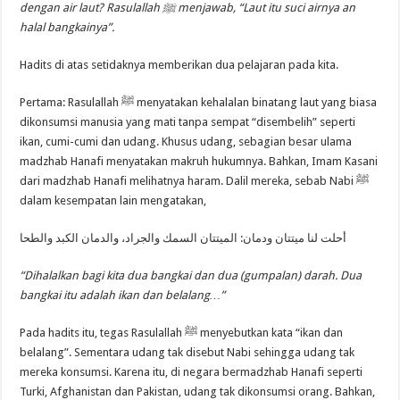
dengan air laut? Rasulallah
ﷺ menjawab, “Laut itu suci airnya an
halal bangkainya”.
Hadits di atas setidaknya memberikan dua pelajaran pada kita.
Pertama: Rasulallah ﷺ menyatakan kehalalan binatang laut yang biasa
dikonsumsi manusia yang mati tanpa sempat “disembelih” seperti
ikan, cumi-cumi dan udang. Khusus udang, sebagian besar ulama
madzhab Hanafi menyatakan makruh hukumnya. Bahkan, Imam Kasani
dari madzhab Hanafi melihatnya haram. Dalil mereka, sebab Nabi ﷺ
dalam kesempatan lain mengatakan,
أحلت لنا ميتتان ودمان: الميتتان السمك والجراد، والدمان الكبد والطحا
“Dihalalkan bagi kita dua bangkai dan dua (gumpalan) darah. Dua
bangkai itu adalah ikan dan belalang…”
Pada hadits itu, tegas Rasulallah ﷺ menyebutkan kata “ikan dan
belalang”. Sementara udang tak disebut Nabi sehingga udang tak
mereka konsumsi. Karena itu, di negara bermadzhab Hanafi seperti
Turki, Afghanistan dan Pakistan, udang tak dikonsumsi orang. Bahkan,