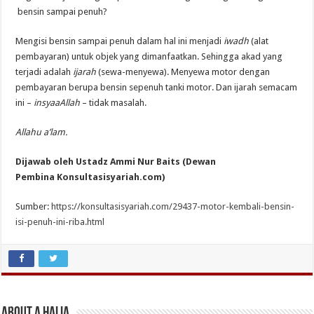
bensin sampai penuh?
Mengisi bensin sampai penuh dalam hal ini menjadi
iwadh
(alat
pembayaran) untuk objek yang dimanfaatkan. Sehingga akad yang
terjadi adalah
ijarah
(sewa-menyewa). Menyewa motor dengan
pembayaran berupa bensin sepenuh tanki motor. Dan ijarah semacam
ini –
insyaaAllah
– tidak masalah.
Allahu a’lam.
Dijawab oleh Ustadz Ammi Nur Baits (Dewan
Pembina Konsultasisyariah.com)
Sumber:
https://konsultasisyariah.com/29437-motor-kembali-bensin-
isi-penuh-ini-riba.html
About A Halia