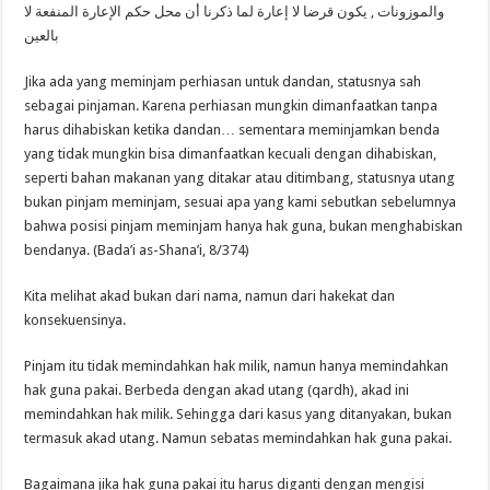
والموزونات , يكون قرضا لا إعارة لما ذكرنا أن محل حكم الإعارة المنفعة لا
بالعين
Jika ada yang meminjam perhiasan untuk dandan, statusnya sah
sebagai pinjaman. Karena perhiasan mungkin dimanfaatkan tanpa
harus dihabiskan ketika dandan… sementara meminjamkan benda
yang tidak mungkin bisa dimanfaatkan kecuali dengan dihabiskan,
seperti bahan makanan yang ditakar atau ditimbang, statusnya utang
bukan pinjam meminjam, sesuai apa yang kami sebutkan sebelumnya
bahwa posisi pinjam meminjam hanya hak guna, bukan menghabiskan
bendanya. (Bada’i as-Shana’i, 8/374)
Kita melihat akad bukan dari nama, namun dari hakekat dan
konsekuensinya.
Pinjam itu tidak memindahkan hak milik, namun hanya memindahkan
hak guna pakai. Berbeda dengan akad utang (qardh), akad ini
memindahkan hak milik. Sehingga dari kasus yang ditanyakan, bukan
termasuk akad utang. Namun sebatas memindahkan hak guna pakai.
Bagaimana jika hak guna pakai itu harus diganti dengan mengisi