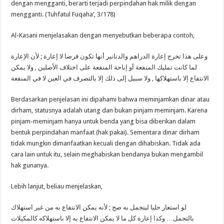
dengan mengganti, berarti terjadi perpindahan hak milik dengan
mengganti. (Tuhfatul Fuqaha’, 3/178)
Al-Kasani menjelasakan dengan menyebutkan beberapa contoh,
وعلى هذا تخرج إعارة الدراهم والدنانير أنها تكون قرضا لا إعارة ; لأن الإعارة
لما كانت تمليك المنفعة أو إباحة المنفعة على اختلاف الأصلين , ولا يمكن
الانتفاع إلا باستهلاكها , ولا سبيل إلى ذلك إلا بالتصرف في العين لا في المنفعة
Berdasarkan penjelasan ini dipahami bahwa meminjamkan dinar atau
dirham, statusnya adalah utang dan bukan pinjam meminjam. Karena
pinjam-meminjam hanya untuk benda yang bisa diberikan dalam
bentuk perpindahan manfaat (hak pakai). Sementara dinar dirham
tidak mungkin dimanfaatkan kecuali dengan dihabiskan. Tidak ada
cara lain untuk itu, selain meghabiskan bendanya bukan mengambil
hak gunanya.
Lebih lanjut, beliau menjelaskan,
لو استعار حليا ليتجمل به صح ; لأنه يمكن الانتفاع به من غير استهلاك
بالتجمل… وكذا إعارة كل ما لا يمكن الانتفاع به إلا باستهلاكه كالمكيلات