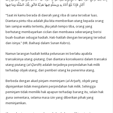
أَجْلٍ فَإِذَا بَلَغَ أَتَاهُ بِهِ وَبِسَلَّةٍ فِيهَا هَدِيَّةٌ فَاتَّقِ تِلْكَ السَّلَّةَ وَمَا فِيهَا
“Saat ini kamu berada di daerah yang riba di sana tersebar luas.
Diantara pintu riba adalah jika kita memberikan utang kepada orang
lain sampai waktu tertentu, jika jatuh tempo tiba, orang yang
berhutang membayarkan cicilan dan membawa sekeranjang berisi
buah-buahan sebagai hadiah. Hati-hatilah dengan keranjang tersebut
dan isinya.” (HR. Baihaqi dalam Sunan Kubro).
Namun larangan hadiah ketika pelunasan ini berlaku apabila
transaksinya utang-piutang. Dan diantara konsekuensi dalam transaksi
utang piutang (
al-Qardh
) adalah terjadinya perpindahan hak milik
terhadap objek utang, dari pemberi utang ke penerima utang.
Berbeda dengan akad pinjam-meminjam (
al-Ariyah
), objek yang
dipinjamkan tidak mengalami perpindahan hak milik. Sehingga
peminjam tidak memiliki hak apapun terhadap barang itu, selain hak
guna sementara, selama masa izin yang diberikan pihak yang
meminjamkan.