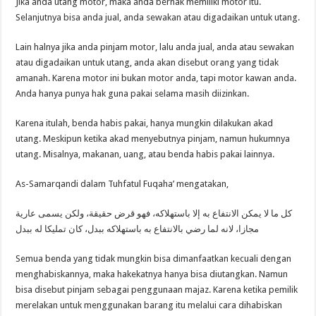
Jika anda utang motor, maka anda berhak memiliki motor itu.
Selanjutnya bisa anda jual, anda sewakan atau digadaikan untuk utang.
Lain halnya jika anda pinjam motor, lalu anda jual, anda atau sewakan
atau digadaikan untuk utang, anda akan disebut orang yang tidak
amanah. Karena motor ini bukan motor anda, tapi motor kawan anda.
Anda hanya punya hak guna pakai selama masih diizinkan.
Karena itulah, benda habis pakai, hanya mungkin dilakukan akad
utang. Meskipun ketika akad menyebutnya pinjam, namun hukumnya
utang. Misalnya, makanan, uang, atau benda habis pakai lainnya.
As-Samarqandi dalam Tuhfatul Fuqaha’ mengatakan,
كل ما لا يمكن الانتفاع به إلا باستهلاكه، فهو قرض حقيقة، ولكن يسمى عارية
مجازا، لانه لما رضي بالانتفاع به باستهلاكه ببدل، كان تمليكا له ببدل
Semua benda yang tidak mungkin bisa dimanfaatkan kecuali dengan
menghabiskannya, maka hakekatnya hanya bisa diutangkan. Namun
bisa disebut pinjam sebagai penggunaan majaz. Karena ketika pemilik
merelakan untuk menggunakan barang itu melalui cara dihabiskan